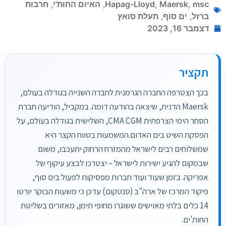
msc
,
Maersk
,
Hapag-Lloyd
,
האיום החות'י
,
חרבות
ברזל
,
ים סוף
,
תעלת סואץ
דצמבר 16, 2023
תקציר
בכך הצטרפה החברה הגרמנית לחברה השנייה בגודלה בעולם,
Maersk הדנית, שיצאה בהודעה דומה. במקביל, הודיעה חברת
הסחר הימי הצרפתית CMA CGM, השלישית בגודלה בעולם, על
הפסקת השיט בים האדום.המשמעות בטווח הקצר היא
שמשלוחים רבים לישראל מהמזרח הרחוק יתעכבו, משום
שבמקום להגיע ישירות לישראל – יצטרכו לבצע עיקוף של
אפריקה. בזמן שעוד ועוד חברות מפסיקות לפעול בים סוף,
פיקוד המרכז של ארה"ב (סנטקום) עדכן כי משעות הבוקר יורטו
14 כלים בלתי מאוישים ששוגרו מחופי תימן, מאזורים בשליטת
החות'ים.