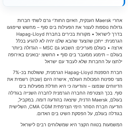
אחרי Maersk הענקית, האיום החות'י גרם לשתי חברות
גדולות נוספות לעצור את הפעילות בים סוף – מחשש שייפגעו
בדרך לישראל • מקורות בכירים בחברת Hapag-Lloyd
הגרמנית: ייתכן שהצעד שהבא שלנו יהיה לא להגיע בכלל
ארצה • בעולם מעריכים: השבוע גם MSC – הגדולה ביותר
בעולם – תימנע ממעבר בים סוף • החשש: יבואנים באירופה
ילחצו על החברות שלא לעבוד עם ישראל
חברת הספנות Hapag-Lloyd הגרמנית, ששולטת בכ-7%
מצי ספינות המכולות העולמי, אישרה היום (שבת) רשמית את
הדיווחים שנפוצו – והודיעה כי היא חודלת מפעילות בים
סוף. בכך הצטרפה החברה הגרמנית לחברה השנייה בגודלה
בעולם, Maersk הדנית, שיצאה בהודעה דומה. במקביל,
הודיעה חברת הסחר הימי הצרפתית CMA CGM, השלישית
בגודלה בעולם, על הפסקת השיט בים האדום.
המשמעות בטווח הקצר היא שמשלוחים רבים לישראל