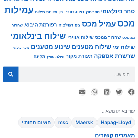
עמילות
סחר בינלאומי
סיווג טובין
סחר חוץ
עלויות שילוח
סין
מכס
עמיל מכס
רפורמת היבוא
רגולציה
שחרור
צים
שילוח בינלאומי
שילוח אווירי
שחרור ממכס
מהמכס
שינוע מטענים
שילוח מטענים
שילוח ימי
שער עולמי
שרשרת אספקה
תעודת מקור
תקינה
תעלת סואץ
עוד באותו נושא…
Hapag-Lloyd
Maersk
msc
האיום החות'י
מאמרים קשורים