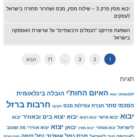
יבוא מסין פרק 3 – שילוח מסין, מכס ושחרור סחורה בישראל
לעסקים
השפעת פרויקט "הנמלים היבשתיים" על שרשרת האספקה
בישראל
1
2
3
…
71
הבא
תגיות
האיום החות'י
הובלה בינלאומית
msc
UnitedXP
חרבות ברזל
הסכמי סחר
חברת עמילות מכס
חקיקה
יבוא
יבוא יצוא בים ובאוויר
יבוא אישי
יבוא
יבוא ויצוא
יצוא
יבואן
לישראל
יצוא אווירי
מה שטוב
יבוא מסחרי
יבוא מסין
מכס
נמל אשדוד
נמל חיפה
לאירופה טוב לישראל
סוכן מכס