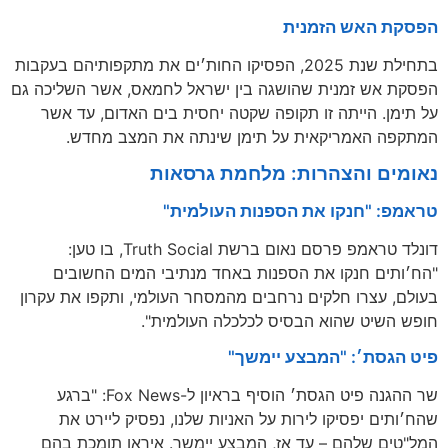
הפסקת האש הזמנית
בתחילת שנת 2025, הפסיקו החות׳ים את מתקפותיהם בעקבות
הפסקת אש זמנית שהושגה בין ישראל לחמאס, אשר השליכה גם
על תימן. הייתה זו תקופה שקטה יחסית בים האדום, עד אשר
המתקפה האמריקאית על תימן שינתה את המצב מחדש.
נאומים והצהרות: מלחמת גרסאות
טראמפ: "חנקו את הספנות העולמית"
דונלד טראמפ פרסם נאום ברשת Truth Social, בו טען:
"הח׳ותים חנקו את הספנות באחד מנתיבי המים החשובים
בעולם, עצרו חלקים נרחבים מהמסחר העולמי, ותקפו את עקרון
חופש השיט שהוא הבסיס לכלכלה העולמית".
פיט הגסת׳: "המבצע יימשך"
שר ההגנה פיט הגסת׳ הוסיף בראיון ל-Fox News: "ברגע
שהח׳ותים יפסיקו לירות על האניות שלנו, נפסיק ליירט את
המל"טים שלהם – עד אז, המבצע יימשך. איראן תומכת בהם