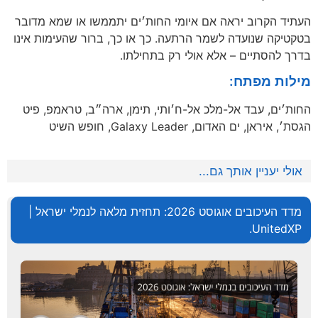
העתיד הקרוב יראה אם איומי החות׳ים יתממשו או שמא מדובר
בטקטיקה שנועדה לשמר הרתעה. כך או כך, ברור שהעימות אינו
בדרך להסתיים – אלא אולי רק בתחילתו.
מילות מפתח:
החות׳ים, עבד אל-מלכ אל-ח׳ותי, תימן, ארה״ב, טראמפ, פיט
הגסת׳, איראן, ים האדום, Galaxy Leader, חופש השיט
אולי יעניין אותך גם...
מדד העיכובים אוגוסט 2026: תחזית מלאה לנמלי ישראל |
UnitedXP.