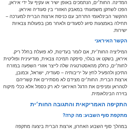
המדינה. החות׳ים, הנתמכים באופן ישיר או עקיף על ידי איראן,
הפכו לשחקן משמעותי במאבק האזורי בין סעודיה ואיראן.
ההקשר הבינלאומי התרחב עם כניסת ארצות הברית למערכה –
תחילה באמצעות סיוע לסעודים ולאחר מכן בפעולות צבאיות
ישירות.
הקשר האיראני
המיליציה החות׳ית, אם לומר בעדינות, לא פועלת בחלל ריק.
איראן, בשקט או בגלוי, סיפקה תמיכה צבאית, מודיעינית ופוליטית
לחות׳ים, כחלק מהאסטרטגיה שלה לייצר אזורי השפעה במזרח
התיכון ולהפעיל לחץ על יריבותיה – סעודיה, ישראל, וכמובן,
ארצות הברית. החות׳ים מצידם לא מסתירים את קשריהם
לטהראן ומניפים את הדגל האיראני לא רק כסמל אלא ככלי מיקוח
בזירה הבינלאומית.
התקיפה האמריקאית והתגובה החות׳ית
מתקפת סוף השבוע: מה קרה?
במהלך סוף השבוע האחרון, ארצות הברית ביצעה מתקפה