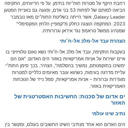
רחבת היקף על מטרות חות׳יות בתימן. על פי הדיווחים, התקיפה
הביאה למותם של לפחות 53 בני אדם, ופגעה גם באניית המטען
Galaxy Leader, אשר הייתה בשליטת החות׳ים מאז נובמבר
2023. המתקפה הוצגה כחלק מ"קמפיין הלחץ המקסימלי"
שמנהיג ממשל טראמפ נגד איראן וגרורותיה.
הצהרת עבד אל-מלכ אל-ח׳ותי
בעקבות התקיפה, עבד אל-מלכ אל-ח׳ותי נשא נאום טלוויזיוני בו
איים ישירות על אניות אמריקאיות באזור הים האדום. "אם הם
ימשיכו בתוקפנותם, נמשיך בהסלמה", הצהיר. בכך סימן החות׳י
עליית מדרגה בעימות, כשהוא עובר מאיומים כלליים למטרות
מוגדרות וברורות – אניות אמריקאיות, סמל נייד של הנוכחות
האמריקאית באזור.
ים אדום של סכנות: החשיבות האסטרטגית של
האזור
נתיב שיט עולמי
הים האדום הוא אחד מנתיבי השיט החשובים בעולם, ומקשר בין