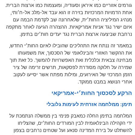
גורמים אזוריים כמו איראן וסעודיה, ומעצמות כמו ארצות הברית.
אחת הדמויות המרכזיות בזירה זו הוא עבד אל-מלכ אל-ח׳ותי,
מנהיג המיליציה החות׳ית, שלאחרונה שב לקדמת הבמה עם
איום ישיר נגד אניות אמריקאיות. ההצהרה הגיעה לאחר מתקפה
נרחבת שביצעה ארצות הברית נגד יעדים חות׳ים בתימן.
במאמר זה ננתח את התהליכים שהובילו לאיום החות׳י החדש,
את ההקשר האזורי והבינלאומי של הסכסוך, את משמעותו
מבחינה צבאית וכלכלית ואת האפשרויות להמשך. כל זאת תוך
שמירה על חלוקה מסודרת לפסקאות, תרשים זרימה של ציר
הזמן המרכזי של האירועים, ומילות מפתח אשר יסייעו לעקוב
אחרי הנושא במבט ממוקד.
הרקע לסכסוך החות׳י-אמריקאי
תימן: ממלחמה אזרחית לעימות גלובלי
המלחמה בתימן החלה כמאבק פנימי בין ממשלה הנתמכת על
ידי הקהילה הבינלאומית לבין המורדים החות׳ים, שהצליחו
להשתלט על בירת המדינה סנאע ועל שטחים נרחבים בצפון