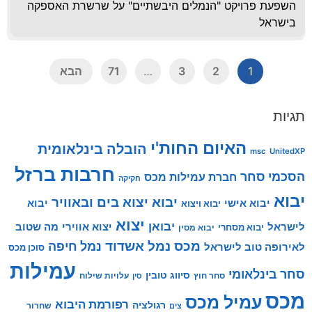
השפעת פרויקט "הנמלים היבשתיים" על שרשרת האספקה
בישראל
1
2
3
…
71
הבא
תגיות
האיום החות'י
הובלה בינלאומית
msc
UnitedXP
חרבות ברזל
הסכמי סחר
חברת עמילות מכס
חקיקה
יבוא
יבוא יצוא בים ובאוויר
יבוא אישי
יבוא
יבוא ויצוא
יצוא
יבואן
לישראל
יצוא אווירי
מה שטוב
יבוא מסחרי
יבוא מסין
מכס
נמל אשדוד
נמל חיפה
לאירופה טוב לישראל
סוכן מכס
עמילות
סחר בינלאומי
סיווג טובין
סחר חוץ
עלויות שילוח
סין
מכס
עמיל מכס
רפורמת היבוא
רגולציה
שחרור
צים