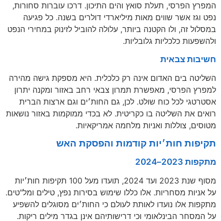
המפרץ הפרסי, תעלת סואץ והים התיכון. דרכו עוברות סחורות,
נפט וגז אשר שווים מאות מיליארדי דולרים בשנה. כל פגיעה
במסלול זה, ולו הקטנה ביותר, עלולה להוביל לזינוק במחירי הנפט
ולהשפעות כלכליות גלובליות.
חשיבות צבאית
השליטה בים האדום אינה רק כלכלית. היא מספקת גישה מהירה
למפרץ הפרסי, מאפשרת תמרון צבאי רחב באזור ומקנה יתרון
אסטרטגי לכל כוח שולט. לכן, גם החות׳ים וגם ארצות הברית
רואים את השליטה בו כקריטית. לא בכדי ממוקמות באזור נושאות
מטוסים, צוללות ואניות מלחמה אמריקאיות.
תקיפות חות׳יות קודמות והפסקת האש
מתקפות 2023–2024
מסוף שנת 2023 ועד 2024, תועדו מעל 100 תקיפות חות׳יות
על אניות מסחריות. אלו כללו שימוש בסירות נפץ, טילים ומל"טים.
מתקפות אלו נועדו לאותת לעולם כי החות׳ים מסוגלים להשפיע
על המסחר הבינלאומי וכי דרישותיהם אינן בגדר מילים ריקות.