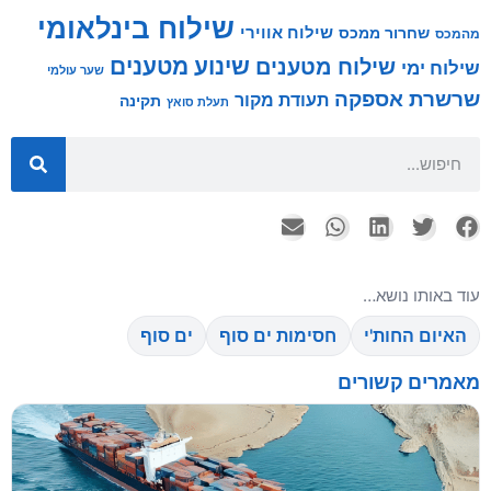
שילוח בינלאומי
שילוח אווירי
שחרור ממכס
מהמכס
שינוע מטענים
שילוח מטענים
שילוח ימי
שער עולמי
שרשרת אספקה
תעודת מקור
תקינה
תעלת סואץ
עוד באותו נושא…
האיום החות'י
חסימות ים סוף
ים סוף
מאמרים קשורים