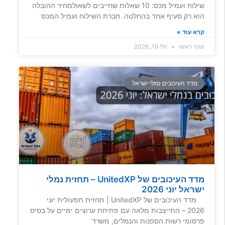
שילוח ועמיל מכס: 10 שאלות שחייבים לשאולמחיר ההובלה
הוא רק סעיף אחד בהחלטה. חברת השילוח ועמיל המכס
קרא עוד »
עורך ראשי
יולי 19, 2026
מדד העיכובים נמלי ישראל
מדד העיכובים של UnitedXP – תחזית נמלי
ישראל יוני 2026
מדד העיכובים של UnitedXP | תחזית תפעולית יוני
2026 – התייצבות מלאה עם פתיחת ערוצים ימיים על בסיס
פרסומי רשות הספנות והנמלים, משרד