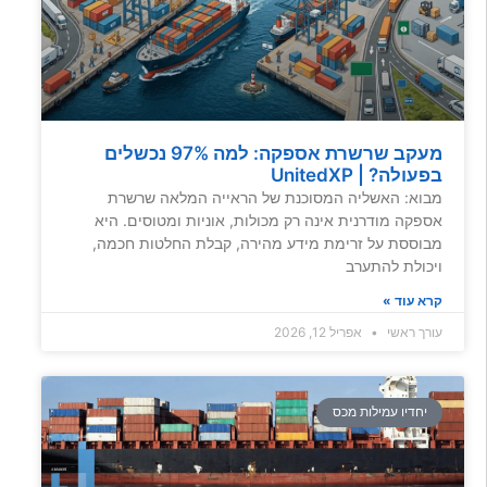
מעקב שרשרת אספקה: למה 97% נכשלים
בפעולה? | UnitedXP
מבוא: האשליה המסוכנת של הראייה המלאה שרשרת
אספקה מודרנית אינה רק מכולות, אוניות ומטוסים. היא
מבוססת על זרימת מידע מהירה, קבלת החלטות חכמה,
ויכולת להתערב
קרא עוד »
עורך ראשי
אפריל 12, 2026
יחדיו עמילות מכס