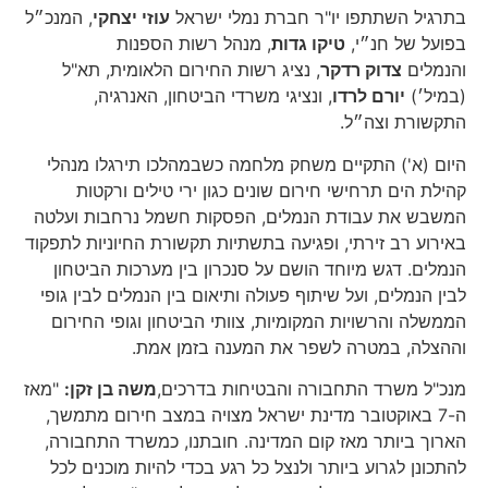
בתרגיל השתתפו יו"ר חברת נמלי ישראל
עוזי יצחקי
, המנכ״ל
בפועל של חנ״י,
טיקו גדות
, מנהל רשות הספנות
והנמלים
צדוק רדקר
, נציג רשות החירום הלאומית, תא"ל
(במיל׳)
יורם לרדו
, ונציגי משרדי הביטחון, האנרגיה,
התקשורת וצה״ל.
היום (א') התקיים משחק מלחמה כשבמהלכו תירגלו מנהלי
קהילת הים תרחישי חירום שונים כגון ירי טילים ורקטות
המשבש את עבודת הנמלים, הפסקות חשמל נרחבות ועלטה
באירוע רב זירתי, ופגיעה בתשתיות תקשורת החיוניות לתפקוד
הנמלים. דגש מיוחד הושם על סנכרון בין מערכות הביטחון
לבין הנמלים, ועל שיתוף פעולה ותיאום בין הנמלים לבין גופי
הממשלה והרשויות המקומיות, צוותי הביטחון וגופי החירום
וההצלה, במטרה לשפר את המענה בזמן אמת.
מנכ"ל משרד התחבורה והבטיחות בדרכים,
משה בן זקן:
"מאז
ה-7 באוקטובר מדינת ישראל מצויה במצב חירום מתמשך,
הארוך ביותר מאז קום המדינה. חובתנו, כמשרד התחבורה,
להתכונן לגרוע ביותר ולנצל כל רגע בכדי להיות מוכנים לכל