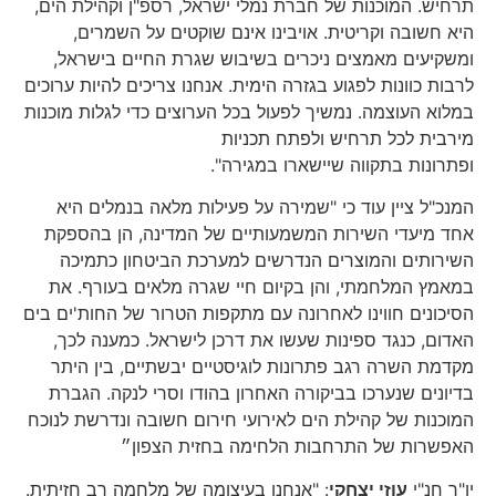
תרחיש. המוכנות של חברת נמלי ישראל, רספ"ן וקהילת הים,
היא חשובה וקריטית. אויבינו אינם שוקטים על השמרים,
ומשקיעים מאמצים ניכרים בשיבוש שגרת החיים בישראל,
לרבות כוונות לפגוע בגזרה הימית. אנחנו צריכים להיות ערוכים
במלוא העוצמה. נמשיך לפעול בכל הערוצים כדי לגלות מוכנות
מירבית לכל תרחיש ולפתח תכניות
ופתרונות בתקווה שיישארו במגירה".
המנכ"ל ציין עוד כי "שמירה על פעילות מלאה בנמלים היא
אחד מיעדי השירות המשמעותיים של המדינה, הן בהספקת
השירותים והמוצרים הנדרשים למערכת הביטחון כתמיכה
במאמץ המלחמתי, והן בקיום חיי שגרה מלאים בעורף. את
הסיכונים חווינו לאחרונה עם מתקפות הטרור של החות'ים בים
האדום, כנגד ספינות שעשו את דרכן לישראל. כמענה לכך,
מקדמת השרה רגב פתרונות לוגיסטיים יבשתיים, בין היתר
בדיונים שנערכו בביקורה האחרון בהודו וסרי לנקה. הגברת
המוכנות של קהילת הים לאירועי חירום חשובה ונדרשת לנוכח
האפשרות של התרחבות הלחימה בחזית הצפון״
יו"ר חנ"י
עוזי יצחקי
: "אנחנו בעיצומה של מלחמה רב חזיתית.