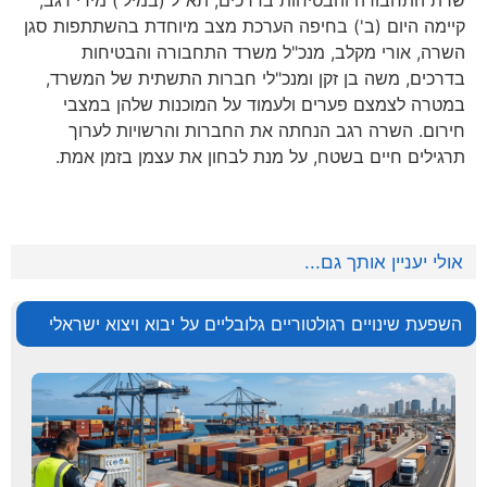
שרת התחבורה והבטיחות בדרכים, תא"ל (במיל') מירי רגב,
קיימה היום (ב') בחיפה הערכת מצב מיוחדת בהשתתפות סגן
השרה, אורי מקלב, מנכ"ל משרד התחבורה והבטיחות
בדרכים, משה בן זקן ומנכ"לי חברות התשתית של המשרד,
במטרה לצמצם פערים ולעמוד על המוכנות שלהן במצבי
חירום. השרה רגב הנחתה את החברות והרשויות לערוך
תרגילים חיים בשטח, על מנת לבחון את עצמן בזמן אמת.
אולי יעניין אותך גם...
השפעת שינויים רגולטוריים גלובליים על יבוא ויצוא ישראלי