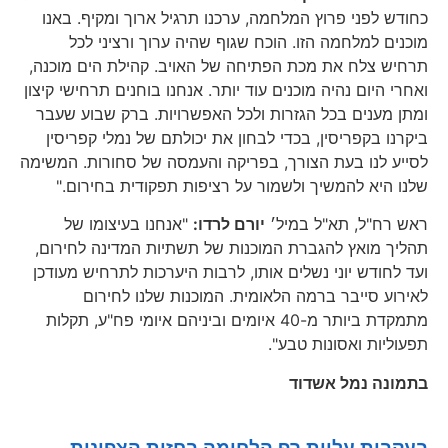
כחודש לפני פרוץ המלחמה, ערכנו תרגיל ארוך ומקיף. באנו
מוכנים למלחמה הזו. הוכח שגוף שהיה ערוך ורציני לכל
תרחיש צלח את מכת הפתיחה של האויב. קהילת הים מוכנה,
ואחרי היום נהיה מוכנים עוד יותר. אנחנו בוחנים תרחישי קיצון
ומתן מענים בכל הגזרות ולכל האפשרויות. ברק שבוע שעבר
ביקרנו בקפריסין, בכדי לבחון את יכולתם של נמלי קפריסין
לסייע לנו בעת הצורך, בפריקה והעמסה של סחורות. המשימה
שלנו היא להמשיך ולשמור על רציפות תפקודית בחירום."
ראש רח"ל, תא"ל במיל׳
יורם לרדו:
"אנחנו בעיצומו של
תהליך מואץ להגברת המוכנות של תשתיות המדינה לחירום,
ועד לחודש יוני נשלים אותו, לרבות היערכות לתרחיש מעודכן
לאירוע סייבר ברמה הלאומית. המוכנות שלנו לחירום
מתמקדת ביותר מ-40 איומים וביניהם איומי פח"ע, תקלות
תפעוליות ואסונות טבע".
בתמונה נמל אשדוד
בעקבות עליית רף הלחימה בחזית הצפונית