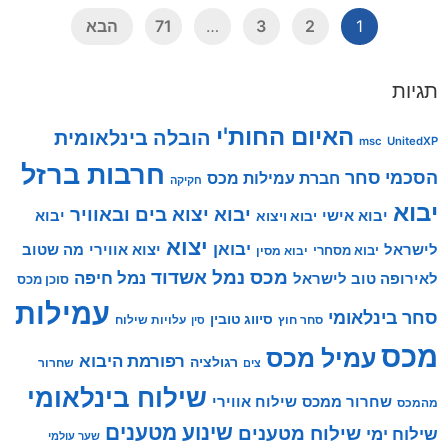
1
2
3
…
71
הבא
תגיות
האיום החות'י
הובלה בינלאומית
msc
UnitedXP
חרבות ברזל
הסכמי סחר
חברת עמילות מכס
חקיקה
יבוא
יבוא יצוא בים ובאוויר
יבוא אישי
יבוא
יבוא ויצוא
יצוא
יבואן
לישראל
יצוא אווירי
מה שטוב
יבוא מסחרי
יבוא מסין
מכס
נמל אשדוד
נמל חיפה
לאירופה טוב לישראל
סוכן מכס
עמילות
סחר בינלאומי
סיווג טובין
סחר חוץ
עלויות שילוח
סין
מכס
עמיל מכס
רפורמת היבוא
רגולציה
שחרור
צים
שילוח בינלאומי
שילוח אווירי
שחרור ממכס
מהמכס
שינוע מטענים
שילוח מטענים
שילוח ימי
שער עולמי