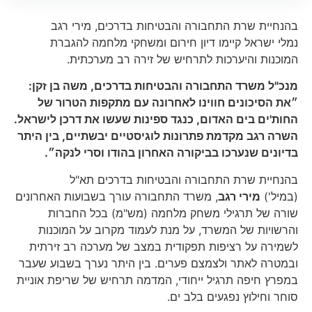
בהנחיית שרת התחבורה והבטיחות בדרכים, מירי רגב
נמלי ישראל קיימו דיון חירום ומשחקי מלחמה להגברת
המוכנות והיערכות לתרחיש של זירה רב מערכתית.
מנכ"ל משרד התחבורה והבטיחות בדרכים, משה בן זקן:
״את הסיכונים חווינו לאחרונה עם מתקפות הטרור של
החות'ים בים האדום, כנגד ספינות שעשו את דרכן לישראל.
השרה רגב מקדמת פתרונות לוגיסטיים יבשתיים, בין היתר
בדיונים שנערכו בביקורה האחרון בהודו וסרי לנקה״.
בהנחיית שרת התחבורה והבטיחות בדרכים תא"ל
(במיל')
מירי רגב
, משרד התחבורה עורך בשבועות האחרונים
שורה של תרגילי משחק מלחמה (מש"מ) בכל החברות
והרשויות של המשרד, על מנת לעמוד מקרוב על המוכנות
לשמירה על רציפות תפקודית במצב של מערכה רב זירתית
ובמטרה לאתר ולצמצם פערים. בין היתר נערך בשבוע שעבר
במפרץ חיפה תרגיל ייחודי, המדמה תרחיש של שריפת אוניית
סוחר וחילוץ נפגעים בלב ים.