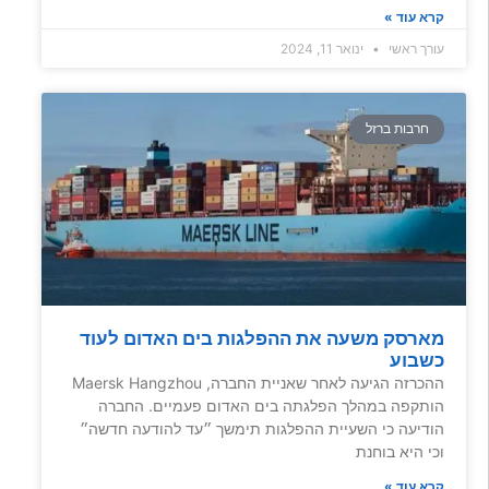
קרא עוד »
עורך ראשי
ינואר 11, 2024
חרבות ברזל
מארסק משעה את ההפלגות בים האדום לעוד
כשבוע
ההכרזה הגיעה לאחר שאניית החברה, Maersk Hangzhou
הותקפה במהלך הפלגתה בים האדום פעמיים. החברה
הודיעה כי השעיית ההפלגות תימשך ״עד להודעה חדשה״
וכי היא בוחנת
קרא עוד »