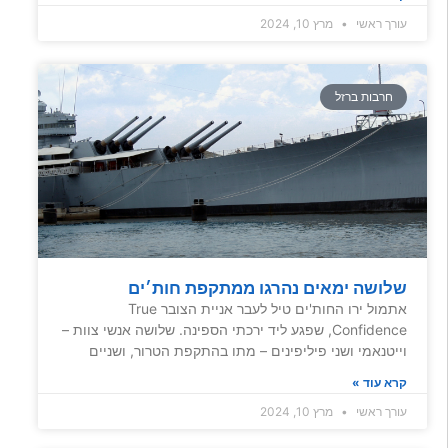
עורך ראשי
מרץ 10, 2024
חרבות ברזל
שלושה ימאים נהרגו ממתקפת חות׳ים
אתמול ירו החות'ים טיל לעבר אניית הצובר True
Confidence, שפגע ליד ירכתי הספינה. שלושה אנשי צוות –
וייטנאמי ושני פיליפינים – מתו בהתקפת הטרור, ושניים
קרא עוד »
עורך ראשי
מרץ 10, 2024