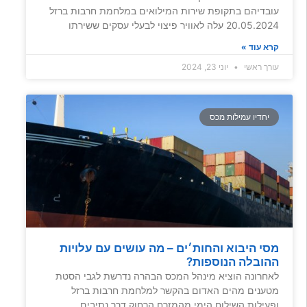
עובדיהם בתקופת שירות המילואים במלחמת חרבות ברזל
20.05.2024 עלה לאוויר פיצוי לבעלי עסקים ששירתו
קרא עוד »
עורך ראשי
יוני 23, 2024
יחדיו עמילות מכס
מסי היבוא והחות׳ים – מה עושים עם עלויות
ההובלה הנוספות?
לאחרונה הוציא מינהל המכס הבהרה נדרשת לגבי הסטת
מטענים מהים האדום בהקשר למלחמת חרבות ברזל
ופעילות השילוח הימי מהמזרח הרחוק דרך נתיבים