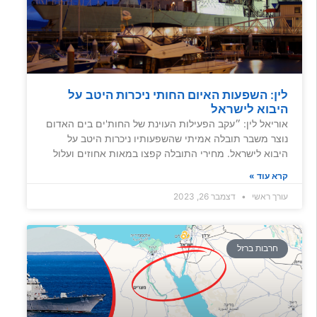
לין: השפעות האיום החותי ניכרות היטב על
היבוא לישראל
אוריאל לין: ״עקב הפעילות העוינת של החות'ים בים האדום
נוצר משבר תובלה אמיתי שהשפעותיו ניכרות היטב על
היבוא לישראל. מחירי התובלה קפצו במאות אחוזים ועלול
קרא עוד »
עורך ראשי
דצמבר 26, 2023
חרבות ברזל