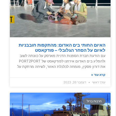
האיום החותי בים האדום: מהתקפות חובבניות
לאיום על הסחר הגלובלי – פודקאסט
עם הודעת חברת הספנות הדנית מארסק על כוונתה לשוב
ולהפליג בים האדום אירחנו לפודקאסט של PORT2PORT
את דורון פסקין, מומחה לכלכלת האזור, לשיחה מרתקת על
קרא עוד »
עורך ראשי
דצמבר 26, 2023
חרבות ברזל