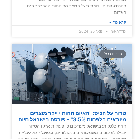
הטרנס-פסיפי, וזאת בשל המצב הביטחוני ההפכפך בים
האדום
קרא עוד »
עורך ראשי
ינואר 25, 2024
חרבות ברזל
טרור על הכיס: "האיום החות'י ייקר מוצרים
מיובאים בלפחות 3.5%" – פורסם בישראל היום
חזית כלכלית: בישראל מעריכים כי פעולות ארגון הטרור
יובילו לעיכובים משמעותיים במשלוחים, וכפועל יוצא לעליית
מחירים • התחומים שייפגעו: מוצרי מזון, ביגוד, אלקטרוניקה