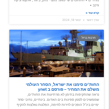
ורכב •
קרא עוד »
עורך ראשי
ינואר 18, 2024
חרבות ברזל
החות'ים סימנו את ישראל, הסחר העולמי
משלם את המחיר – פורסם ב ynet
נראה שהתקיפות בתימן לא מרתיעות את החות'ים,
שממשיכים לסמן ספינות בים האדום. בינתיים, נתיבי סחר
ימיים בינ"ל הופכים לזירות לחימה, הפלגות נאלצות להקיף