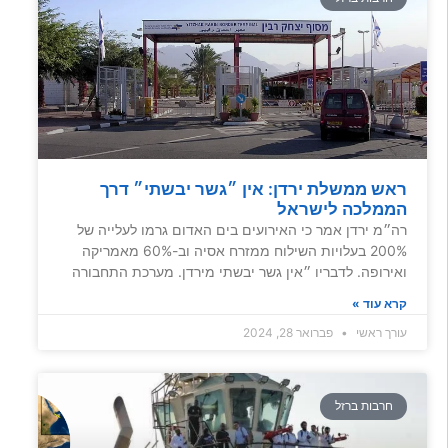
ראש ממשלת ירדן: אין ״גשר יבשתי״ דרך
הממלכה לישראל
רה״מ ירדן אמר כי האירועים בים האדום גרמו לעלייה של
200% בעלויות השילוח ממזרח אסיה וב-60% מאמריקה
ואירופה. לדבריו ״אין גשר יבשתי מירדן. מערכת התחבורה
קרא עוד »
עורך ראשי
פברואר 28, 2024
חרבות ברזל