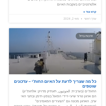
אלטרנטיביים בעקבות האיום
קרא עוד »
עורך ראשי
מאי 2, 2024
חרבות ברזל
כל מה שצריך לדעת על האיום החות'י – עדכונים
שוטפים
החוּתִ'ים (בערבית: الحوثيون, תעתיק מדויק: אלחוּתִ'יוּן)
הם ארגון טרור שיעי-זיידי הפועל בצפון-תימן ובחצי האי
ערב. הארגון מכונה גם "הצעירים המאמינים"
(בערבית: الشباب المؤمن, אַ-שבַּאב אל-מוּאמִן). ארגון הטרור