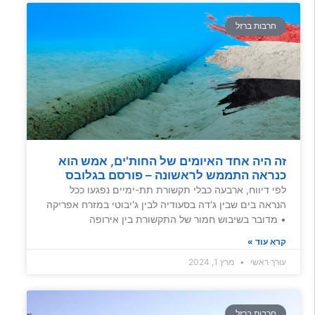
חרבות ברזל
זה היה אחד האיומים של החות'ים, אמש הוא
כנראה התממש לראשונה – פורסם בגלובס
לפי דיווח, ארבעה כבלי תקשורת תת-ימיים נפגעו ככל
הנראה בים שבין ג'דה בסעודיה לבין ג'יבוטי במזרח אפריקה
• מדובר בשיבוש חמור של התקשורת בין אירופה
קרא עוד »
עורך ראשי
מרץ 1, 2024
חרבות ברזל