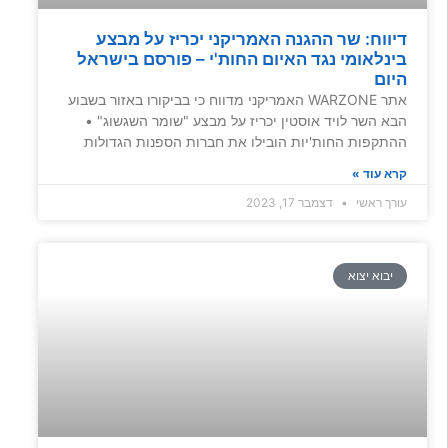
דיווח: שר ההגנה האמריקני יכריז על מבצע
בינלאומי נגד האיום החות'י – פורסם בישראל
היום
אתר WARZONE האמריקני מדווח כי בביקורו באזור בשבוע
הבא השר לויד אוסטין יכריז על מבצע "שומר השגשוג" •
ההתקפות החות'יות הובילו את חברות הספנות הגדולות
קרא עוד »
עורך ראשי
דצמבר 17, 2023
יבוא יצוא