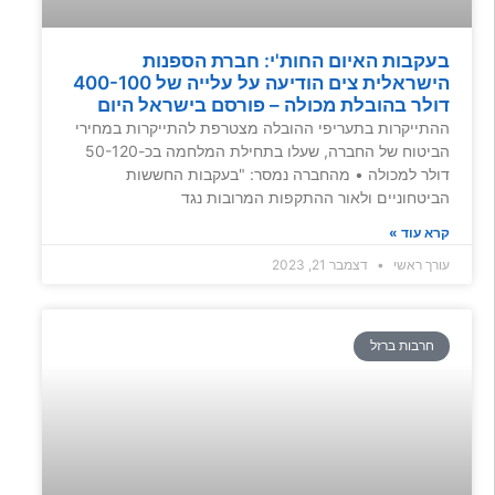
בעקבות האיום החות'י: חברת הספנות
הישראלית צים הודיעה על עלייה של 400-100
דולר בהובלת מכולה – פורסם בישראל היום
ההתייקרות בתעריפי ההובלה מצטרפת להתייקרות במחירי
הביטוח של החברה, שעלו בתחילת המלחמה בכ-50-120
דולר למכולה • מהחברה נמסר: "בעקבות החששות
הביטחוניים ולאור ההתקפות המרובות נגד
קרא עוד »
עורך ראשי
דצמבר 21, 2023
חרבות ברזל