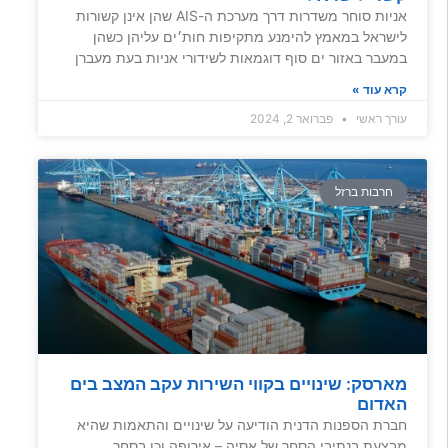
אניות סוחר משדרות דרך מערכת ה-AIS שהן אינן קשורות
לישראל במאמץ להימנע מתקיפות חות׳ים עליהן כשהן
במעבר באזור ים סוף דוגמאות לשידורי אניות בעת מעברן
קרא עוד »
עורך ראשי
פברואר 2, 2024
חרבות ברזל
מארסק: שינויים בקווי השירות עקב המצב בים
האדום
חברת הספנות הדנית הודיעה על שינויים והתאמות שהיא
מבצעת בנתיבי הסחר של אסיה – אירופה וכן בסחר