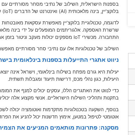
בספנות הישראלית, השילוב של נתיבי מסחר מסורתיים עם טכ
בלוקצ'יין, בינה מלאכותית (AI) ואינטרנט של הדברים (IoT) שינו היבטים שונים של פעולות שילוח בינלאומיות.
לדוגמה, טכנולוגיית בלוקצ'יין מאפשרת עסקאות מאובטחות ו
שרשרת האספקה. אלגוריתמים המופעלים על ידי בינה מלאכות
התחבורה. מכשירי IoT מספקים יכולות מעקב וניטור בזמן אמת עבור נראות ואבטחה משופרים.
השילוב של טכנולוגיות אלו עם נתיבי סחר מסורתיים מאפשר 
ניווט אתגרי התייעלות בספנות בינלאומית בישר
יעילות היא גורם מפתח בשילוח בינלאומי, וישראל אינה יוצא
היעילות, כגון נהלי מכס, דרישות תיעוד ומגבלות תשתית.
כדי לנווט את האתגרים הללו, עסקים יכולים למנף את המומ
בתקנות ותהליכי השילוח הישראליים. אנשי מקצוע אלה יכולים
בנוסף, השקעה בטכנולוגיות מתקדמות ואוטומציה יכולה לשפר 
אוטומטי לטיפול במטען, אימוץ חדשנות יכול להניע את הפרוד
מסקנה: פתרונות מותאמים המניעים את הצמי