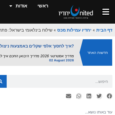
השפעת פרויקט "הנמלים היבשתיים" על
ראשי
אודות
השפעת הנמלים היבשתיים על שרשרת האספקה | UnitedXP השפעת פרויקט "הנמלים היבשתיים" על שרשרת.
13 July 2026
מדד העיכובים אוגוסט 2026: תחזית מלאה לנמלי ישראל | UnitedXP.
דף הבית
»
יחדיו עמילות מכס
»
שילוח בינלאומי בישראל: פתרו
מדד העיכובים של UnitedXP | תחזית תפעולית אוגוסט 2026 – עומסי קיץ מחייבים מרווח...
02 August 2026
איך לחסוך אלפי שקלים באמצעות ניצול הסכמי סחר?
חדשות האתר
מדריך אסטרטגי 2026 מדריך היבואן החכם איך לחסוך אלפי שקלים באמצעות ניצול הסכמי סחר – עם UnitedXP ישראל...
02 August 2026
הסחר הישראלי בצל המלחמה: רפורמות במ
מבוא: בין רפורמה לאיום קיומי חודש יולי 2026 מציג דואליות חדה בזירת הסחר הבינלאומי של ישראל. מצד אחד,...
26 July 2026
שירותי אחסנה ואריזה - המדריך המלא
עורך ראשי יולי 26, 2026 אחסנה לוגיסטית,...
26 July 2026
יבוא מסין: המדריך השלם ליבואן הישראל
עוד באותו נושא…