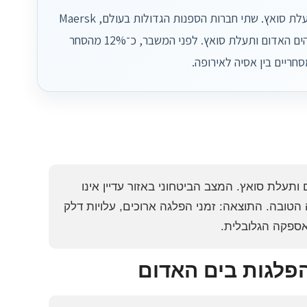
Maersk ו־Hapag-Lloyd מדווחות כי אין צפי לחידוש השיט דרך הים האדום ותעלת סואץ. שתי חברות הספנות הגדולות בעולם, Maersk
ו־Hapag-Lloyd, מבהירות כי בשלב זה אין לוח זמנים מתוכנן לשוב לשיט דרך הים האדום ותעלת סואץ. לפני המשבר, כ־12% מהסחר
חריים בין אסיה לאירופה.
 הים האדום ותעלת סואץ. המצב הביטחוני באזור עדיין אינו
טובה. התוצאה: זמני הפלגה ארוכים, עלויות דלק
אספקה הגלובלית.
הפלגות בים האדום