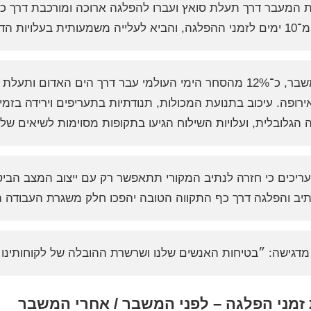
 המעבר דרך תעלת סואץ ועברו להפלגה ארוכה ומורכבת דרך כף
לויות הדלק והתפעול.
לפני המשבר, כ־12% מהסחר הימי העולמי עבר דרך הים האדום
רופה. עיכוב בתנועת המכולות, תנודתיות בתעריפים וירידה בזמינ
הגלובלית, ועלויות השילוח הגיעו בתקופות מסוימות לשיאים שלא
ריכים כי חזרה לנתיב המקורי תתאפשר רק עם ייצוב המצב הביטח
תיב והפלגה דרך כף התקווה הטובה יהפכו חלק משגרת העבודה ה
דגישה: ״בטיחות האנשים שלנו ושרשרת ההובלה של לקוחותינו 
זמני הפלגה – לפני המשבר / אחרי המשבר