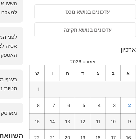
השעו את
עדכונים בנושא מכס
למעלה מ־10 ימים לזמני ההפלגה, והביא לעלייה משמעותית בע
עדכונים בנושא תקינה
אסיה לאי
ארכיון
האספקה 
אוגוסט 2026
א
ב
ג
ד
ה
ו
ש
בענף מע
סטיות נ
1
8
7
6
5
4
3
2
מארסק מ
15
14
13
12
11
10
9
השוואת 
22
21
20
19
18
17
16