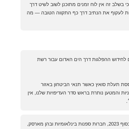
ולות בעולם, Maersk ו־Hapag-Lloyd, מבהירות כי בשלב זה אין לוח זמנים מתוכנן לשוב לשיט דרך
ת לעקוף את הנתיב דרך כף התקווה הטובה — מה
 לחידוש ההפלגות דרך הים האדום עבור רשת
סת תעלת סואץ כאשר תנאי הביטחון באזור
ת והמטען נותרת בראש סדר העדיפויות שלנו, אין
.
מאז תחילת גל התקיפות של החות’ים על כלי שיט אזרחיים בים האדום, בסוף 2023, חברות ספנות בינלאומיות ובהן מארסק,