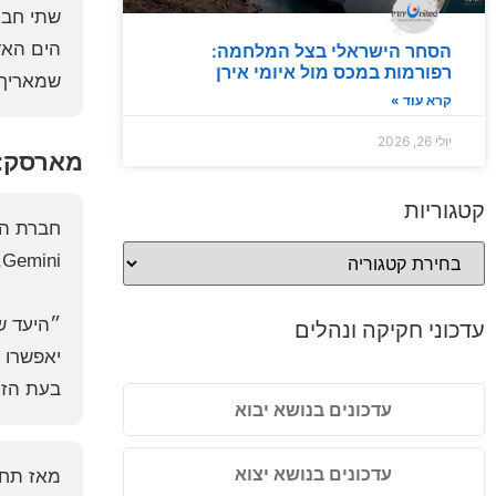
הים האד
הסחר הישראלי בצל המלחמה:
רפורמות במכס מול איומי אירן
שמאריך 
קרא עוד »
יולי 26, 2026
מארסק: 
קטגוריות
חברת הס
Gemini, המופעלת במשותף עם חברת Hapag-Lloyd הגרמנית.
״היעד ש
עדכוני חקיקה ונהלים
יאפשרו 
בעת הזו
עדכונים בנושא יבוא
עדכונים בנושא יצוא