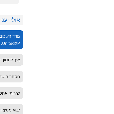
אולי יעניי
UnitedXP.
איך לחסוך 
הסחר הישרא
שירותי אחסנ
יבוא מסין: 