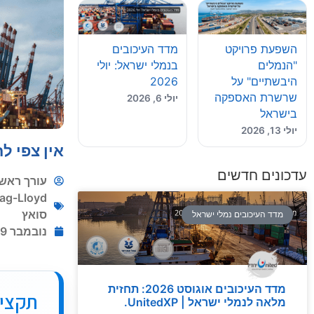
השפעת פרויקט
מדד העיכובים
"הנמלים
בנמלי ישראל: יולי
היבשתיים" על
2026
שרשרת האספקה
יולי 6, 2026
בישראל
יולי 13, 2026
אין צפי ל
עדכונים חדשים
עורך ראשי
ag-Lloyd
סואץ
מדד העיכובים נמלי ישראל
נובמבר 29, 2025
מדד העיכובים אוגוסט 2026: תחזית
תקצי
מלאה לנמלי ישראל | UnitedXP.