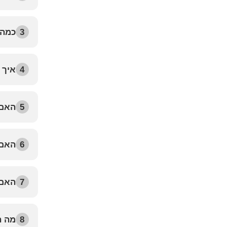
3
כמה 
4
איך 
5
האם 
6
האם 
7
האם 
8
מה ה