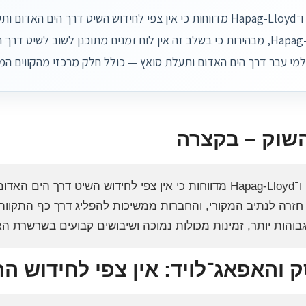
למי עבר דרך הים האדום ותעלת סואץ — כולל חלק מרכזי מהקווים המס
שוק – בקצרה
Maersk ו־Hapag-Lloyd מדווחות כי אין צפי לחידוש השיט דרך
זרה לנתיב המקורי, והחברות ממשיכות להפליג דרך כף התקווה ה
גבוהות יותר, זמינות מכולות נמוכה ושיבושים קבועים בשרשרת ה
 והאפאג־לויד: אין צפי לחידוש ה