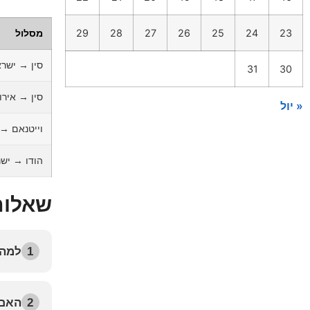
29
28
27
26
25
24
23
מסלול
סין → ישר
31
30
סין → אירו
« יול
וייטנאם →
הודו → יש
שאלות
1
למה 
2
האם 