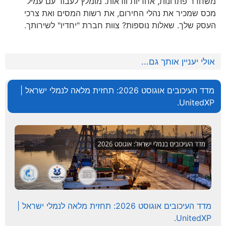
משחרר פתרונות, אחריות וודאות. מומלץ לעבוד עם עמיל
מכס שמכיר את נהלי החירום, את רשות המסים ואת צרכי
העסק שלך. שאלות נוספות? צוות חברת "יחדיו" לשירותך.
אולי יעניין אותך גם...
מדד העיכובים אוגוסט 2026: תחזית מלאה לנמלי ישראל |
UnitedXP.
מדד העיכובים אוגוסט 2026: תחזית מלאה לנמלי ישראל |
UnitedXP.