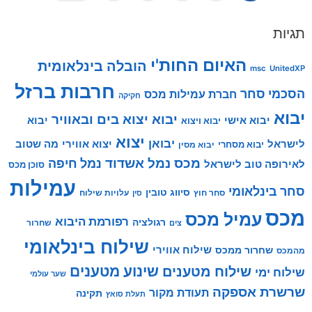
תגיות
האיום החות'י
הובלה בינלאומית
msc
UnitedXP
חרבות ברזל
הסכמי סחר
חברת עמילות מכס
חקיקה
יבוא
יבוא יצוא בים ובאוויר
יבוא אישי
יבוא
יבוא ויצוא
יצוא
יבואן
לישראל
יצוא אווירי
מה שטוב
יבוא מסחרי
יבוא מסין
מכס
נמל אשדוד
נמל חיפה
לאירופה טוב לישראל
סוכן מכס
עמילות
סחר בינלאומי
סיווג טובין
סחר חוץ
עלויות שילוח
סין
מכס
עמיל מכס
רפורמת היבוא
רגולציה
שחרור
צים
שילוח בינלאומי
שילוח אווירי
שחרור ממכס
מהמכס
שינוע מטענים
שילוח מטענים
שילוח ימי
שער עולמי
שרשרת אספקה
תעודת מקור
תקינה
תעלת סואץ