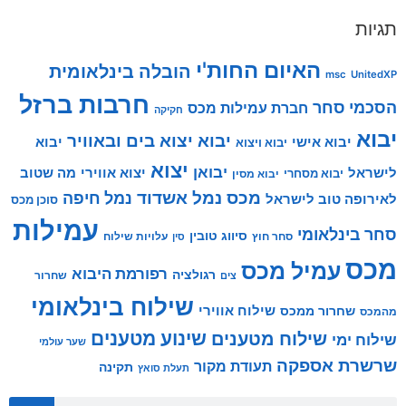
תגיות
האיום החות'י
הובלה בינלאומית
msc
UnitedXP
חרבות ברזל
הסכמי סחר
חברת עמילות מכס
חקיקה
יבוא
יבוא יצוא בים ובאוויר
יבוא אישי
יבוא
יבוא ויצוא
יצוא
יבואן
לישראל
יצוא אווירי
מה שטוב
יבוא מסחרי
יבוא מסין
מכס
נמל אשדוד
נמל חיפה
לאירופה טוב לישראל
סוכן מכס
עמילות
סחר בינלאומי
סיווג טובין
סחר חוץ
עלויות שילוח
סין
מכס
עמיל מכס
רפורמת היבוא
רגולציה
שחרור
צים
שילוח בינלאומי
שילוח אווירי
שחרור ממכס
מהמכס
שינוע מטענים
שילוח מטענים
שילוח ימי
שער עולמי
שרשרת אספקה
תעודת מקור
תקינה
תעלת סואץ