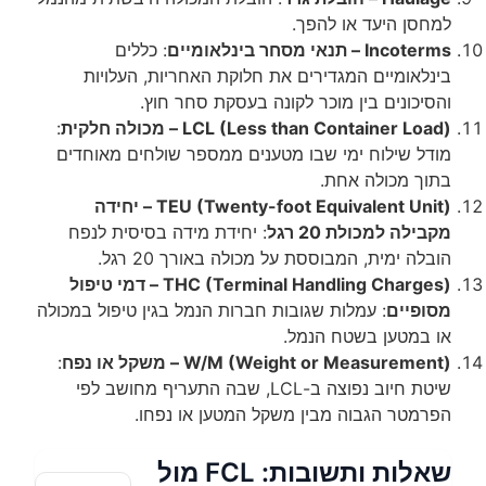
סן היעד או להפך.
– תנאי מסחר בינלאומיים
: כללים
אומיים המגדירים את חלוקת האחריות, העלויות
כונים בין מוכר לקונה בעסקת סחר חוץ.
LCL (Less than Container) – מכולה חלקית
:
ל שילוח ימי שבו מטענים ממספר שולחים מאוחדים
ך מכולה אחת.
TEU (Twenty-foot Equivalent Unit) – יחידה
לה למכולת 20 רגל
: יחידת מידה בסיסית לנפח
ה ימית, המבוססת על מכולה באורך 20 רגל.
THC (Terminal Handling Charges) – דמי טיפול
פיים
: עמלות שגובות חברות הנמל בגין טיפול במכולה
במטען בשטח הנמל.
W/M (Weight or Measure) – משקל או נפח
:
שיטת חיוב נפוצה ב-LCL, שבה התעריף מחושב לפי
מטר הגבוה מבין משקל המטען או נפחו.
שאלות ותשובות: FCL מול