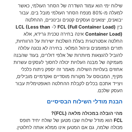
וח ימי הוא עמוד השדרה של הסחר העולמי, כאשר
למעלה מ-80% מנפח הסחר העולמי מובל בים. עבור
נים, יצואנים ועסקים קטנים ובינוניים, ההחלטה
FCL (Full Container Load)
ל-
LCL (Less than
Container Lo
אינה בחירה טכנית גרידא, אלא
טה אסטרטגית בעלת השלכות ישירות על הרווחיות,
ם המזומנים וניהול המלאי. בחירה לא נכונה עלולה
יל להוצאות מיותרות של אלפי דולרים, בעוד שהבנה
יקה של מבנה העלויות יכולה לחסוך לעסקים עשרות
ים בעלויות השילוח. מאמר זה יספק ניתוח כלכלי
, המבוסס על מקורות מוסדיים ואקדמיים מובילים,
ייד אתכם בכלים לקבלת ההחלטה האופטימלית עבור
ק שלכם.
ת מודלי השילוח הבסיסיים
הובלה במכולה מלאה (FCL)?
הוא מודל שילוח שבו מטען של שולח יחיד תופס
לה שלמה, גם אם המטען אינו ממלא אותה לחלוטין.