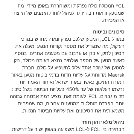
FCL המכולה כולה נפרקת ומשוחררת באופן מיידי, מה
ק ודאות רבה יותר לניהול לוחות הזמנים של הייצור
מכירה.
נים וביטוח
במודל LCL, המטען שלכם נפרק ונארז מחדש במרכז
קול, מה שמגדיל את מספר נקודות המגע ומעלה את
ון לנזק, אובדן או ערבוב עם מטענים אחרים. בנוסף,
ר מטען של מספר שולחים נמצא באותה מכולה, נזק
ען של שולח אחד עלול להשפיע על כולם. חברת
Maersk מדווחת על עליות חדות בדמי ביטוח מטען באזור
ח התיכון, כאשר באזור ישראל ואיחוד האמירויות
נרשמו העלאות של עד 450% בעלויות הביטוח בשל סיכוני
נזק מוגברים. FCL, לעומת זאת, מציע רמת אבטחה גבוהה
ר והפרדה מוחלטת ממטענים אחרים, מה שמפחית
ותית את הסיכונים ואת עלויות הביטוח הנלוות.
ל מלאי והון חוזר
הבחירה בין FCL ל-LCL משפיעה באופן ישיר על דרישות