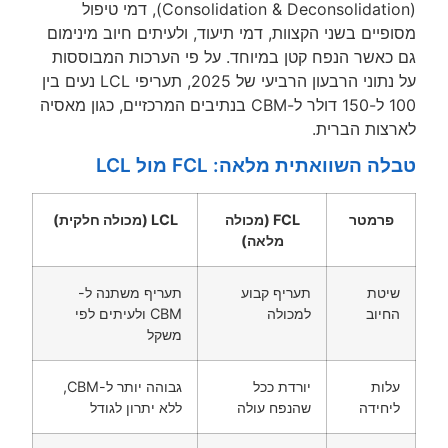
(Consolidation & Deconsolidation), דמי טיפול
יים בשני הקצוות, דמי תיעוד, ולעיתים חיוב מינימום
כאשר הנפח קטן במיוחד. על פי הערכות המבוססות
על נתוני הרבעון הרביעי של 2025, תעריפי LCL נעים בין
100 ל-150 דולר ל-CBM בנתיבים המרכזיים, כגון מאסיה
צות הברית.
 השוואתית מלאה: FCL מול LCL
רמטר
FCL (מכולה
LCL (מכולה חלקית)
מלאה)
יטת
תעריף קבוע
תעריף משתנה ל-
יוב
למכולה
CBM ולעיתים לפי
משקל
לות
יורדת ככל
גבוהה יותר ל-CBM,
חידה
שהנפח עולה
ללא יתרון לגודל