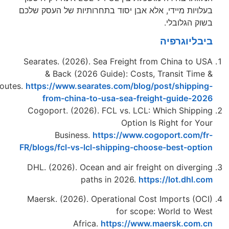
יות מיידי, אלא אבן יסוד בתחרותיות של העסק שלכם
 הגלובלי.
ליוגרפיה
Searates. (2026). Sea Freight from China to 
& Back (2026 Guide): Costs, Transit Tim
Routes.
https://www.searates.com/blog/post/shippi
from-china-to-usa-sea-freight-guide-2
Cogoport. (2026). FCL vs. LCL: Which Shipp
Option Is Right for 
Business.
https://www.cogoport.com/
FR/blogs/fcl-vs-lcl-shipping-choose-best-opt
DHL. (2026). Ocean and air freight on diverg
paths in 2026.
https://lot.dhl
Maersk. (2026). Operational Cost Imports (O
for scope: World to W
Africa.
https://www.maersk.com