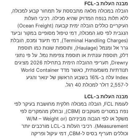
 העלות ב-FCL
לה במכולה מלאה מתבססת על תמחור קבוע למכולה,
תלות בנפח המדויק שהיא מכילה. רכיבי העלות
העיקריים כוללים הובלה ימית קבועה (Ocean Freight)
ית לפי סוג המכולה, דמי טיפול מסופיים במקור וביעד
(Terminal Handling Charges), דמי תיעוד ומכס, הובלת
גרר אל ומנמל (Haulage), ותוספות שונות כמו תוספת
 תוספת עונתית או תוספת צפיפות נמל. על פי נתוני
Drewry, תעריפי ההובלה הימית בתחילת 2026 מציגים
תנודתיות משמעותית, כאשר מדד World Container
Index עלה ב-16% בשבוע הראשון של ינואר והגיע
 העלות ב-LCL
לעומת FCL, הובלה במכולה חלקית מחושבת בעיקר לפי
נפח במטרים מעוקבים (CBM), ובחלק מהמקרים לפי
משקל או לפי הגבוה מביניהם (W/M – Weight or
Measurement). רכיבי העלות ב-LCL מורכבים יותר
וכוללים תעריף בסיס ל-CBM, דמי עיקול ופריקה