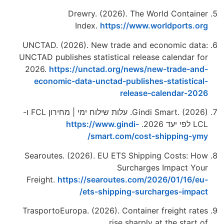
Drewry. (2026). The World Contai
Index.
https://www.worldports.
UNCTAD. (2026). New trade and economic da
UNCTAD publishes statistical release calendar 
2026.
https://unctad.org/news/new-trade-a
economic-data-unctad-publishes-statistic
release-calendar-2
Gindi Smart. (2026). עלות שילוח ימי | מחירון FCL ו-
20.
https://www.gindi-
smart.com/cost-shipping-y
Searoutes. (2026). EU ETS Shipping Costs: 
Surcharges Impact Y
Freight.
https://searoutes.com/2026/01/16/
ets-shipping-surcharges-impa
TrasportoEuropa. (2026). Container freight ra
rise sharply at the star