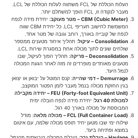
העלות הכוללת של FCL משתווה לעלות הכוללת של LCL.
ודה זו, FCL הופך למשתלם יותר.
CBM (Cubic ) – מטר מעוקב
: יחידת מידה לנפח
המשמשת לחישוב תעריפי LCL. כל יחידת CBM שווה
 של קובייה באורך, רוחב וגובה של מטר אחד.
Consolid – עיקול
: תהליך איחוד מטענים ממספר
ים שונים לתוך מכולה אחת במסגרת שירות LCL.
Deconsolid – פריקה
: תהליך הפוך לעיקול, שבו
נים מאוחדים מופרדים זה מזה לאחר הגעת המכולה
 היעד.
Dem – דמי שהייה
: קנס המוטל על יבואן או יצואן
ן החזקת מכולה בנמל מעבר לזמן הפטור המוקצב.
FEU (Forty-foot Equivalent Unit) – יחידה מקבילה
 40 רגל
: יחידת מידה לנפח הובלה ימית
ססת על מכולה באורך 40 רגל.
FCL (Full Container) – מכולה מלאה
: מודל
ח ימי שבו מטען יחיד תופס מכולה שלמה, עם איטום
צא ופתיחה ביעד.
 – הובלת גרר
: הובלת המכולה היבשתית מהנמל