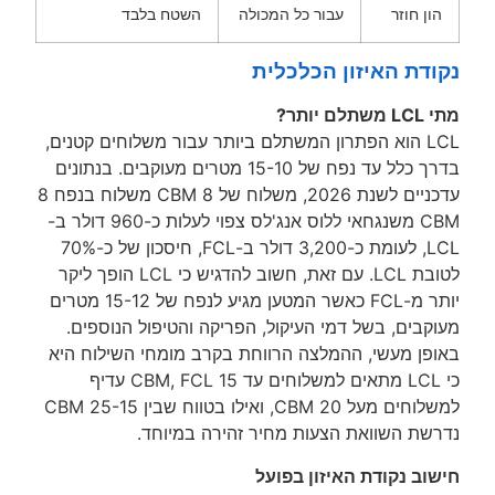
ן חוזר
עבור כל המכולה
השטח בלבד
דת האיזון הכלכלית
יותר?
LCL הוא הפתרון המשתלם ביותר עבור משלוחים קטנים,
בדרך כלל עד נפח של 15-10 מטרים מעוקבים. בנתונים
עדכניים לשנת 2026, משלוח של 8 CBM משלוח בנפח 8
CBM משנגחאי ללוס אנג'לס צפוי לעלות כ-960 דולר ב-
LCL, לעומת כ-3,200 דולר ב-FCL, חיסכון של כ-70%
לטובת LCL. עם זאת, חשוב להדגיש כי LCL הופך ליקר
יותר מ-FCL כאשר המטען מגיע לנפח של 15-12 מטרים
בים, בשל דמי העיקול, הפריקה והטיפול הנוספים.
פן מעשי, ההמלצה הרווחת בקרב מומחי השילוח היא
כי LCL מתאים למשלוחים עד 15 CBM, FCL עדיף
למשלוחים מעל 20 CBM, ואילו בטווח שבין 25-15 CBM
שת השוואת הצעות מחיר זהירה במיוחד.
וב נקודת האיזון בפועל