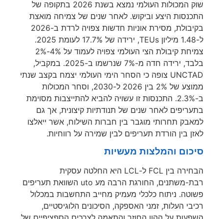
שוק המכולות העולמי נמצא בשנת 2026 בתקופה של
נסות היצע וביקוש. לאחר שנים של צמיחה מואצת
בקיבולת, מסירת אוניות חדשות צפויה לרדת ב-2026
ל-1.48 מיליון TEUs, ירידה של 17.7% לעומת 2025.
צמיחת קיבולת הצי העולמי צפויה לעמוד על 4%-2%
בלבד, ירידה חדה מ-7% שנרשמו ב-2025. במקביל,
UNCTAD צופה כי הסחר הימי העולמי יצמח בקצב שנתי
ממוצע של 2% בין 2026 ל-2030, וסחר המכולות
ב-2.3%. התכנסות זו עשויה להביא להתייצבות מסוימת
יפים לאחר שנים של תנודתיות קיצונית, אך גם
ק תחרותי מוגבר בין חברות השילוח, אשר ייאלצו
 בין הורדת תעריפים לבין שמירה על רווחיות.
ום והמלצות מעשיות
הבחירה בין FCL ל-LCL היא החלטה עסקית
רבת-משתנים, החורגת הרבה מע uto השוואת תעריפים
טה. ניתוח כלכלי מעמיק מחייב התחשבות במכלול
י העלות, זמני האספקה, הסיכונים הלוגיסטיים,
עות על ההון החוזר והתאמה לצרכים הספציפיים של