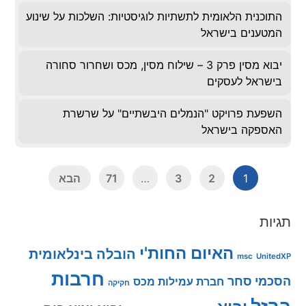
כנית הלאומית לתשתיות לוגיסטיות: השלכות על שינוע
ענים בישראל
יבוא מסין פרק 3 – שילוח מסין, מכס ושחרור סחורה
ראל לעסקים
עת פרויקט "הנמלים היבשתיים" על שרשרת
פקה בישראל
1
2
3
…
71
הבא
ת
האיום החות'י
הובלה בינלאומית
msc
Un
חרבות
י סחר
חברת עמילות מכס
חקיקה