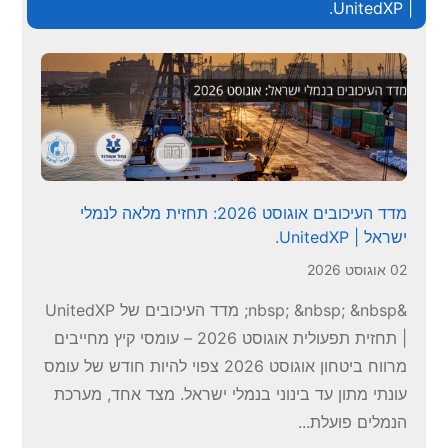
(למשל FCL לרכיבים נפוצים ו-LCL למוצרי נישה). מומלץ
בצע ניתוח הוצאות-תועלת תקופתי לכל קו מוצרים בנפרד.
מדד העיכובים אוגוסט 2026: תחזית מלאה לנמלי
 | UnitedXP.
20
&nbsp; &nbsp; &nbsp; מדד העיכובים של UnitedXP
| תחזית תפעולית אוגוסט 2026 – עומסי קיץ מחייבים
מרווח ביטחון אוגוסט 2026 צפוי להיות חודש של עומס
נתי מתון עד בינוני בנמלי ישראל. מצד אחד, מערכת
מלים פועלת...