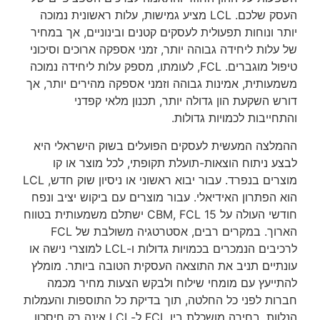
העסק שלכם. LCL מציע גמישות, עלות ראשונית נמוכה
 ונוחות תפעולית לעסקים קטנים ובינוניים, אך במחיר
לות ליחידה גבוהה יותר, זמני אספקה ארוכים וסיכוני
טיפול מוגברים. FCL, לעומתו, מספק עלות ליחידה נמוכה
ותית, אמינות גבוהה וזמני אספקה מהירים יותר, אך
 השקעת הון גדולה יותר, תכנון מלאי קפדני
ייבות לכמויות גדולות.
לצה המעשית לעסקים הפועלים בשוק הישראלי היא
 ניתוח הוצאות-תועלת תקופתי, לכל מוצר או קו
מוצרים בנפרד. עבור יבוא ראשוני או ניסיון שוק חדש, LCL
הפתרון האידיאלי. עבור מוצרים עם ביקוש יציב ונפח
חודשי העולה על 15 CBM, FCL ישתלם משמעותית בטווח
הארוך. במקרים רבים, אסטרטגיה משולבת של FCL
לרכיבים הנמכרים בכמויות גדולות ו-LCL למוצרי נישה או
תיים תניב את התוצאה העסקית הטובה ביותר. מומלץ
ייעץ עם מומחי שילוח ולבקש הצעות מחיר מכמה
ות לפני כל החלטה, תוך בדיקת כל התוספות והעמלות
הנלוות. בחירה מושכלת בין FCL ל-LCL אינה רק חיסכון