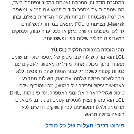
גרת מודל זה, המכולה נאטמת במקור ונפתחת ביעד,
שמפחית את מספר נקודות המגע עם המטען ומשפר
רמת האבטחה. חברות השילוח הגדולות בעולם, ובהן
Maersk, מציינות כי FCL מתאים במיוחד למשלוחים
ים, מטענים רגישים בזמן או בעלי ערך גבוה, ולעסקים
יפים תהליך שילוח צפוי ופשוט יותר.
הובלה במכולה חלקית (LCL)?
הוא מודל שילוח שבו מטען של מספר שולחים שונים
חד בתוך מכולה אחת. מודל זה מאפשר לעסקים עם
יות קטנות לשלם רק עבור הנפח שהם תופסים, ללא
ך לשכור מכולה שלמה. עם זאת, השילוח מתבצע
צעות עיקול ופריקה של המטען, מה שמוסיף שלבי
טיפול ועלול להאריך את זמני האספקה. על פי ניתוחי DHL,
LCL הוא פתרון מצוין לעסקים קטנים ובינוניים, ליבואנים
נים ולאלו המעוניינים לבחון שווקים חדשים ללא
אה גדולה מראש.
וט רכיבי העלות של כל מודל