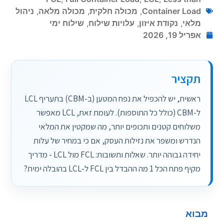
Container Lo
,
מכולה חלקית
,
מכולה מלאה
,
ניהול
לאי
,
נקודת איזון
,
עלויות שילוח
,
שילוח ימי
יל 19, 2026
קציר
ראשית, יש להכפיל את נפח המטען (ב-CBM) בתעריף LCL
ל-CBM (כולל כל התוספות). לעומת זאת, LCL מאפשר
לוחים קטנים ותכופים יותר, מה שמקטין את המלאי
דרש ומשפר את נזילות העסק, אם כי במחיר של עלות
יחידה גבוהה יותר. שאלות ותשובות: FCL מול LCL - מדריך
פתח הכל 1 מה ההבדל בין FCL ל-LCL בהובלה ימית?
א