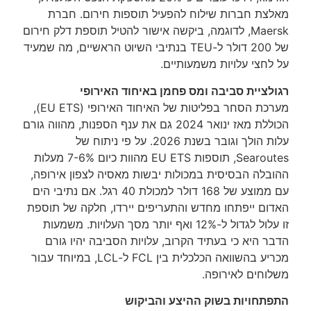
צת חברות שילוח להפעיל תוספות חירום. חברת
Maersk, לדוגמה, ביקשה אישור להטיל תוספת דלק חירום
של 200 דולר ל-TEU בנתיבי השיוט הראשיים, מה שמעיד
חצי עלויות משמעותיים.
לציית סביבה ומס פחמן באיחוד האירופי
מערכת הסחר בפליטות של האיחוד האירופי (EU ETS),
הכוללת מאז ינואר 2024 גם את ענף הספנות, מהווה גורם
עלות הולך וגובר בשנת 2026. על פי ניתוח של
Searoutes, תוספות EU ETS מהוות כיום 7-6% מעלות
בלה הבסיסית במכולות יבשות מאסיה לצפון אירופה,
עם ממוצע של 168 דולר למכולת 40 רגל. אם נתיבי הים
ום ייפתחו מחדש והתעריפים יירדו, חלקה של תוספת
זו עלול לגדול ל-12% ואף יותר מסך העלויות. משמעות
 היא כי בעתיד הקרוב, עלויות הסביבה יהיו גורם
מכריע בהשוואה הכלכלית בין FCL ל-LCL, במיוחד עבור
וחים לאירופה.
תחויות בשוק ההיצע והביקוש