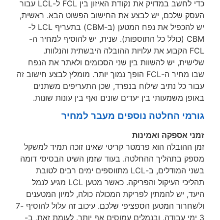
כדי לחשב במדויק את נקודת האיזון בין FCL ל-LCL עבור
ק שלכם, יש לבצע את החישוב הפשוט הבא. ראשית,
יש להכפיל את נפח המטען (ב-CBM) בתעריף LCL ל-
CBM (כולל כל התוספות). שנית, יש להוסיף למחיר ה-
FCL הקבוע את עלויות ההובלה היבשתית והנלוות.
ית, יש להשוות בין שני הסכומים ולאתר את הנפח
שבו מחיר ה-FCL הופך נמוך יותר. מומלץ לבצע חישוב זה
ר כל נתיב שילוח בנפרד, שכן התעריפים משתנים
ן משמעותי בין יעדים שונים ואף בין עונות שונות.
מי החלטה נוספים מעבר למחיר
י אספקה ואמינות
ההובלה הוא פרמטר קריטי שאינו זוכה תמיד למשקל
ק בתהליך ההחלטה. בעוד שזמן השיט הבסיסי דומה
בשני המודלים, ב-LCL מתווספים ימים רבים לטובת
תהליכי העיקול והפריקה. כאשר מטען LCL מגיע לנמל
, יש להמתין לפריקת המכולה כולה, למיון המטענים
ולשחרור המטען הספציפי שלכם. עיכוב זה עלול להוסיף 7-
ימי עבודה, ובנמלים עמוסים אף יותר. לעומת זאת, ב-