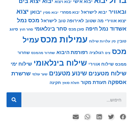
ל
יבוא
יבוא יצוא בים
יבוא אישי
יבוא ויצוא
יצוא
ויר
יבואן
יבוא לישראל
יבוא מסחרי
יבוא מסין
מכס
נמל
ווירי
מה שטוב לאירופה טוב לישראל
וד
נמל חיפה
סחר בינלאומי
סיווג
סוכן מכס
סחר חוץ
עמילות מכס
עמיל
עלויות שילוח
סין
רפורמת היבוא
שחרור
רגולציה
שחרור מהמכס
צים
שילוח בינלאומי
שילוח ימי
שילוח אווירי
שינוע מטענים
ח מטענים
שרשרת
שער עולמי
קה
תעודת מקור
תקינה
תעלת סואץ