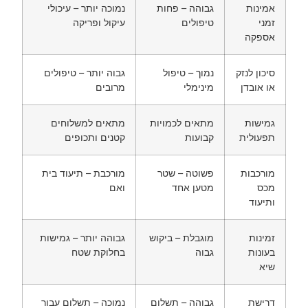
מינות
גבוהה – פחות
נמוכה יותר – עיכולי
ני
טיפולים
עיקול ופריקה
ספקה
כון לנזק
נמוך – טיפול
גבוה יותר – טיפולים
 אובדן
מינימלי
מרובים
מישות
מתאים לכמויות
מתאים למשלוחים
פעולית
קבועות
קטנים ותכופים
ורכבות
פשוטה – שטר
מורכבת – תיעוד בית
כס
מטען אחד
ואם
יעוד
ינות
מוגבלת – ביקוש
גבוהה יותר – גמישות
ונות
גבוה
בחלוקת שטח
יא
רישת
גבוהה – תשלום
נמוכה – תשלום עבור