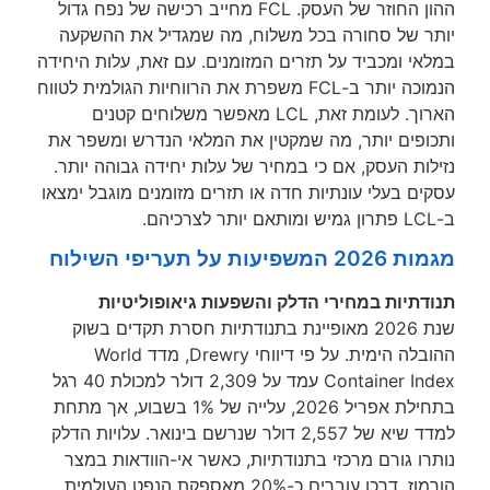
ההון החוזר של העסק. FCL מחייב רכישה של נפח גדול
ר של סחורה בכל משלוח, מה שמגדיל את ההשקעה
י ומכביד על תזרים המזומנים. עם זאת, עלות היחידה
הנמוכה יותר ב-FCL משפרת את הרווחיות הגולמית לטווח
הארוך. לעומת זאת, LCL מאפשר משלוחים קטנים
ופים יותר, מה שמקטין את המלאי הנדרש ומשפר את
ות העסק, אם כי במחיר של עלות יחידה גבוהה יותר.
ם בעלי עונתיות חדה או תזרים מזומנים מוגבל ימצאו
פיעות על תעריפי השילוח
דתיות במחירי הדלק והשפעות גיאופוליטיות
שנת 2026 מאופיינת בתנודתיות חסרת תקדים בשוק
ההובלה הימית. על פי דיווחי Drewry, מדד World
Container Index עמד על 2,309 דולר למכולת 40 רגל
בתחילת אפריל 2026, עלייה של 1% בשבוע, אך מתחת
למדד שיא של 2,557 דולר שנרשם בינואר. עלויות הדלק
ו גורם מרכזי בתנודתיות, כאשר אי-הוודאות במצר
הורמוז, דרכו עוברים כ-20% מאספקת הנפט העולמית,