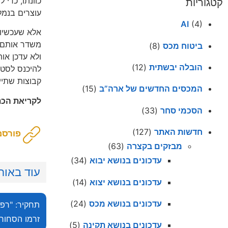
כוונתו, כדי
קטגוריות
עוצרים בנמל
AI
(4)
אלא שעכשיו 
ביטוח מכס
(8)
ולא עדכן או
הובלה יבשתית
(12)
קבוצות שתיי
המכסים החדשים של ארה”ב
(15)
לקריאת הכת
הסכמי סחר
(33)
חדשות האתר
(127)
פורסם ב א
מבזקים בקצרה
(63)
עדכונים בנושא יבוא
(34)
עוד באותו
עדכונים בנושא יצוא
(14)
עדכונים בנושא מכס
(24)
תחקיר: "רפו
זרמו הסחורו
עדכונים בנושא תקינה
(5)