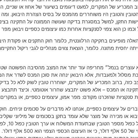
 המכריע של המקרים, למעט דיגומים בשיעור של אחוז או שניים, המ
טובין והטובין היו משוחררים מהמכס על בסיס הצהרת היבואן. ומה 
שות התקן, למשל במסגרת בדיקה שעושה הממונה על התקינה בצינורו
וכמו כן הוא צפוי לסנקציות אחרות כמו עיצומים כספיים ויבואן מפר א
אלה מופיעים בחקיקה הרלוונטית, כלומר חוק התקנים או פקודת היב
תה יחסית מתונה. כלומר, הוצאת צווים מנהליים לגבי ריקול התקיימה
עוצרים בנמל״ מחריפה עוד יותר את המצב מהסיבה הפשוטה שטובין
 כזה, ברוב המכריע של המקרים, ישוחררו טובין לשוק ללא כל בדיק
קינה או המכס – אלא פשוט יתבצע שחרור אוטומטי. וכיצד תתבצ
ת סנקציות שהזכרנו מקודם: מפר אמון, עיצומים כספיים, או במקרים 
רים על עיצומים כספיים, אנחנו לא מדברים על סכומים זניחים. חו
וא או מכירה של מוצר שלא עומד בתקן בסכומים של מיליוני שקלים
25,670 ש
פריטים בשווי של 50 אלף