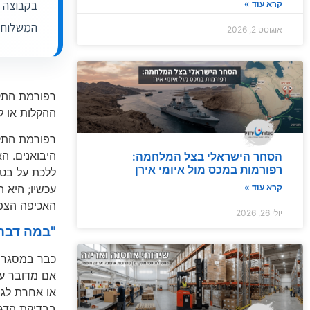
בקבוצה ש
קרא עוד »
מדד העיכובים של UnitedXP | תחזית תפעולית אוגוסט 2026 – עומסי קיץ מחייבים מרווח...
המשלוח בקוד 60 והמשלוח
אוגוסט 2, 2026
02 August 2026
רפורמת התקי
ההקלות או ל
רפורמת התקי
היבואנים. ה
הסחר הישראלי בצל המלחמה:
רפורמות במכס מול איומי אירן
ללכת על בטו
קרא עוד »
האכיפה הצפו
יולי 26, 2026
במה דברי
אם מדובר על
או אחרת לגב
בבדיקת הדגם