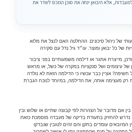
למעבדות, אלא היבואן ינחה את סוכן המכס לשדר את
י של ניהול סיכונים. ההחלטה האם לנצל את מלוא
ת של כל יבואן ומוצר. עו״ד גיל נדל עם סקירה
ן, מייצרת אתגר או דילמה משמעותיים בפני ציבור
ן של עיצומים ושל סנקציות במקרה של כשל, או מראש
חשיפה? אציין כבר עכשיו כי הדילמה הזאת לא נולדה
 של שנת 2022, אבל הרפורמה הנוכחית רק מעצימה אותה, את הדילמה, במיוחד לנוכח הגברת
ול של הצהרות, בין אם מדובר על הצהרות לפי קבוצה שתיים או שלוש ובין
ן נדרש להחזיק בתעודת בדיקה של מעבדה מוסמכת כזאת
 המיובאים עומדים בתקן והם זהים לטובין שנבדקו
התקינה על מנת שהממונה ייתן לו אישור לשחרור