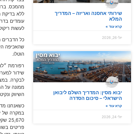
מהמכס. ברוב
שירותי אחסנה ואריזה – המדריך
ללא בדיקת ה
המלא
עומדים בדרי
קרא עוד »
לעשות ריקול 
יולי 26, 2026
כל הדברים ה
שהאכיפה היי
הוטלו.
רפורמת ״לא 
לבקרה. במצב
ממונה על הת
יבוא מסין: המדריך השלם ליבואן
השיווק ונקיט
הישראלי – סיכום הסדרה
כשאנחנו מדב
קרא עוד »
במקרה של יב
יולי 24, 2026