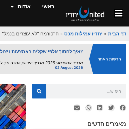
השפעת פרויקט "הנמלים היבשתיים" על
ראשי
אודות
השפעת הנמלים היבשתיים על שרשרת האספקה | UnitedXP השפעת פרויקט "הנמלים היבשתיים" על שרשרת.
13 July 2026
מדד העיכובים אוגוסט 2026: תחזית מלאה לנמלי ישראל | UnitedXP.
דף הבית
»
יחדיו עמילות מכס
»
הרפורמה “לא עוצרים בנמל” –
מדד העיכובים של UnitedXP | תחזית תפעולית אוגוסט 2026 – עומסי קיץ מחייבים מרווח...
02 August 2026
איך לחסוך אלפי שקלים באמצעות ניצול הסכמי סחר?
חדשות האתר
מדריך אסטרטגי 2026 מדריך היבואן החכם איך לחסוך אלפי שקלים באמצעות ניצול הסכמי סחר – עם UnitedXP ישראל...
02 August 2026
הסחר הישראלי בצל המלחמה: רפורמות במ
מבוא: בין רפורמה לאיום קיומי חודש יולי 2026 מציג דואליות חדה בזירת הסחר הבינלאומי של ישראל. מצד אחד,...
26 July 2026
שירותי אחסנה ואריזה - המדריך המלא
עורך ראשי יולי 26, 2026 אחסנה לוגיסטית,...
26 July 2026
יבוא מסין: המדריך השלם ליבואן הישראל
מאמרים חדשים