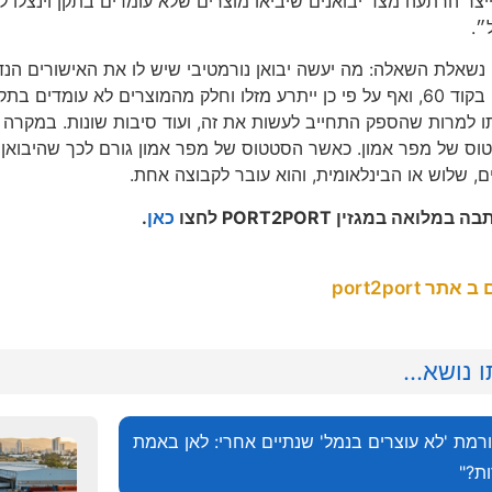
 לייצר הרתעה מצד יבואנים שיביאו מוצרים שלא עומדים בתקן וינצ
״.
נשאלת השאלה: מה יעשה יבואן נורמטיבי שיש לו את האישורים הנדר
משדר אותם בקוד 60, ואף על פי כן ייתרע מזלו וחלק מהמוצרים לא ע
תו למרות שהספק התחייב לעשות את זה, ועוד סיבות שונות. במקרה כז
ם, שלוש או הבינלאומית, והוא עובר לקבוצה אחת.
בה במלואה במגזין
PORT2PORT
לחצו
כאן
.
תר port2port
 נושא...
רמת 'לא עוצרים בנמל' שנתיים אחרי: לאן באמת
ת?"