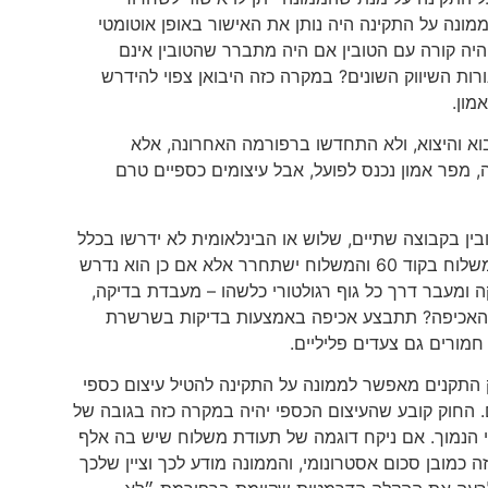
מונה על התקינה היה נותן את האישור באופן אוטומטי
היה קורה עם הטובין אם היה מתברר שהטובין אינם
ת השיווק השונים? במקרה כזה היבואן צפוי להידרש
מון.
וא והיצוא, ולא התחדשו ברפורמה האחרונה, אלא
, מפר אמון נכנס לפועל, אבל עיצומים כספיים טרם
 בקבוצה שתיים, שלוש או הבינלאומית לא ידרשו בכלל
שידור למערכת מסלול ולמעבדות, אלא היבואן ינחה את סוכן המכס לשדר את המשלוח בקוד 60 והמשלוח ישתחרר אלא אם כן הוא נדרש
ה ומעבר דרך כל גוף רגולטורי כלשהו – מעבדת בדיקה,
ע האכיפה? תתבצע אכיפה באמצעות בדיקות בשרשרת
חמורים גם צעדים פליליים.
ק התקנים מאפשר לממונה על התקינה להטיל עיצום כספי
. החוק קובע שהעיצום הכספי יהיה במקרה כזה בגובה של
קל כפול מספר הטובין שבתעודת המשלוח או ערך הטובין כפול 10, לפי הנמוך. אם ניקח דוגמה של תעודת משלוח שיש בה אלף
 דולר, כי אז העיצום הכספי הצפוי הוא 500 אלף דולר. זה כמובן סכום אסטרונומי, והממונה מודע לכך וציין שלכך