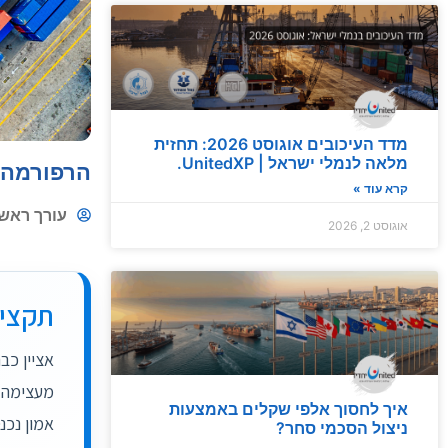
עורך ראשי יולי 24, 2026 UnitedXP,...
24 July 2026
יבוא מסין פרק 4 – תקינה, בקרת איכות, ניהול סיכונים וסיכום המדריך
יבוא מסין × 1 פרק 1...
19 July 2026
מדריך לבחירת חברת שילוח ועמיל מכס: 10 שאלות שחייבים לשאול
מדד העיכובים אוגוסט 2026: תחזית
מלאה לנמלי ישראל | UnitedXP.
מדריך מעשי ליבואנים וליצואנים מדריך לבחירת חברת שילוח ועמיל מכס
הרפורמה "
19 July 2026
קרא עוד »
התוכנית הלאומית לתשתיות לוגיסטיות: 
עורך ראשי
אוגוסט 2, 2026
התוכנית הלאומית לתשתיות לוגיסטיות | UnitedXP התוכנית הלאומית לתשתיות לוגיסטיות: השלכות על שינוע המטענים...
13 July 2026
יבוא מסין פרק 3 – שילוח מסין, מכס ושחרור סחורה בישראל לעסקים
תקצי
יבוא מסין × 1 פרק 1...
13 July 2026
השפעת פרויקט "הנמלים היבשתיים" על
מעצימה א
השפעת הנמלים היבשתיים על שרשרת האספקה | UnitedXP השפעת פרויקט "הנמלים היבשתיים" על שרשרת.
איך לחסוך אלפי שקלים באמצעות
13 July 2026
אמון נכנ
ניצול הסכמי סחר?
מדד העיכובים אוגוסט 2026: תחזית מלאה לנמלי ישראל | UnitedXP.