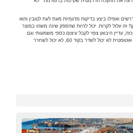
לו לרעה את ההקלה הדרמטית שקיימת ברפורמת ״לא
שים ואפילו ביצע בדיקות מדגמיות מעת לעת לטובין והוא
ומדים בתקן? זה עלול לקרות. יכול להיות שהספק שינה משהו במוצר
ה, עדיין היבואן צפוי לקבל עיצום כספי משמעותי וגם
להיכנס לסטטוס של מפר אמון. כאשר הסטטוס של מפר אמון גורם לכך שהיבואן אוטומטית לא יכול לשדר בקוד 60, לא יכול לשחרר