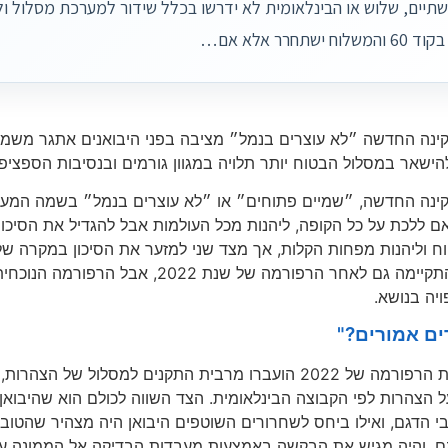
תיים, שלוש או הבינלאומית לא ידרשו בכלל שידור למערכת מסלול ו
 ישתחרר אלא אם…
נה החדשה ״לא עוצרים בנמל״ מציבה בפני היבואנים אתגר משמעות
הישאר במסלול הבטוח יותר תלויה במגוון גורמים ובנסיבות הספציפיו
נה החדשה, ״שמיים פתוחים״ או ״לא עוצרים בנמל״ בשמה המעודכ
אם ללכת על כל הקופה, ליהנות מכל העולמות אבל להגדיל את הסיכו
ח וליהנות מפחות הקלות, אך מצד שני למזער את הסיכון במקרה של 
עכשיו; היא התקיימה גם לאחר הרפורמה
יה בנושא.
ם אמורים?
כבר במסגרת הרפורמה של 2022 הועברו מרבית התקנים למסל
 הצהרות לפי הקבוצה הבינלאומית. הצד השווה לכולם הוא שהיבוא
י הדגם, ואילו ביחס לשחרורים השוטפים היבואן היה מצהיר שהטובין
. והיה מגיש את הבקשה באמצעות מעבדות הבדיקה אל הממונה על 