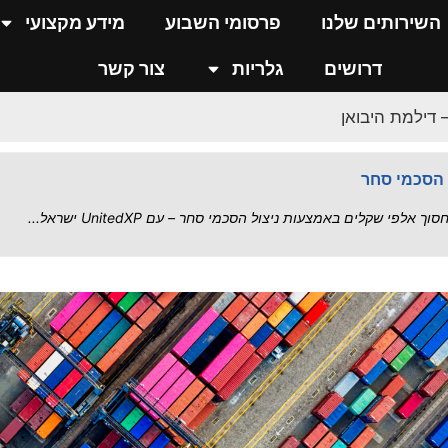
 שרשרת האספקה בישראל
השירותים שלנו
פרסומי השבוע
מידע מקצועי
..
דרושים
גלריות
צור קשר
 דילמת היבואן
כס מול איומי אירן
י – סיכום הסדרה