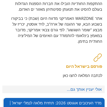
ההתקפות החות'יות הובילו את חברות הספנות הגדולות
בעולם להסיט את תנועתן ספינותיהן מאזור ים האדום.
אתר WARZONE האמריקני מדווח היום (שבת) כי בביקורו
בשבוע הבא, שר ההגנה של ארה"ב, לויד אוסטין, יכריז על
מבצע "שומר השגשוג". לפי גורם צבאי אמריקני, מדובר
במאמץ בינלאומי להתמודד עם האיומים של המיליציה
החות'ית בתימן.
פורסם בישראל היום
לכתבה המלאה לחצו כאן
אולי יעניין אותך גם...
מדד העיכובים אוגוסט 2026: תחזית מלאה לנמלי ישראל |