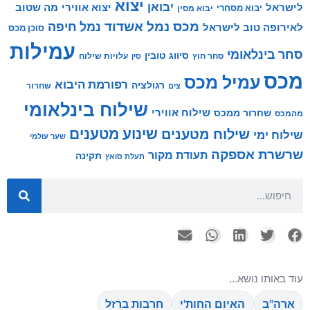
יצוא
יבואן
לישראל
יצוא אווירי
מה שטוב
יבוא מסחרי
יבוא מסין
מכס
נמל אשדוד
נמל חיפה
לאירופה טוב לישראל
סוכן מכס
עמילות
סחר בינלאומי
סיווג טובין
סחר חוץ
עלויות שילוח
סין
מכס
עמיל מכס
רפורמת היבוא
רגולציה
שחרור
צים
שילוח בינלאומי
שילוח אווירי
שחרור ממכס
מהמכס
שינוע מטענים
שילוח מטענים
שילוח ימי
שער עולמי
שרשרת אספקה
תעודת מקור
תקינה
תעלת סואץ
עוד באותו נושא…
ארה"ב
האיום החות'י
חרבות ברזל