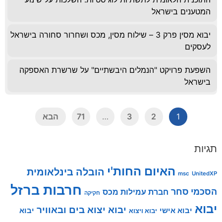
המטענים בישראל
יבוא מסין פרק 3 – שילוח מסין, מכס ושחרור סחורה בישראל
לעסקים
השפעת פרויקט "הנמלים היבשתיים" על שרשרת האספקה
בישראל
1
2
3
…
71
הבא
תגיות
האיום החות'י
הובלה בינלאומית
msc
UnitedXP
חרבות ברזל
הסכמי סחר
חברת עמילות מכס
חקיקה
יבוא
יבוא יצוא בים ובאוויר
יבוא אישי
יבוא
יבוא ויצוא