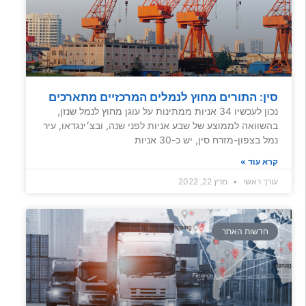
סין: התורים מחוץ לנמלים המרכזיים מתארכים
נכון לעכשיו 34 אניות ממתינות על עוגן מחוץ לנמל שנזן,
בהשוואה לממוצע של שבע אניות לפני שנה, ובצ׳ינגדאו, עיר
נמל בצפון-מזרח סין, יש כ-30 אניות
קרא עוד »
עורך ראשי
מרץ 22, 2022
חדשות האתר