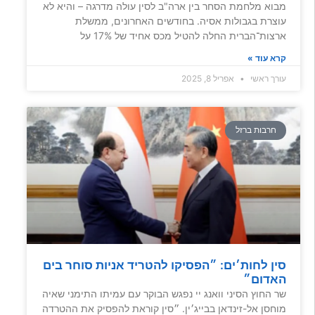
מבוא מלחמת הסחר בין ארה"ב לסין עולה מדרגה – והיא לא
עוצרת בגבולות אסיה. בחודשים האחרונים, ממשלת
ארצות־הברית החלה להטיל מכס אחיד של 17% על
קרא עוד »
עורך ראשי
אפריל 8, 2025
חרבות ברזל
סין לחות׳ים: ״הפסיקו להטריד אניות סוחר בים
האדום״
שר החוץ הסיני וואנג יי נפגש הבוקר עם עמיתו התימני שאיה
מוחסן אל-זינדאן בבייג׳ין. ״סין קוראת להפסיק את ההטרדה