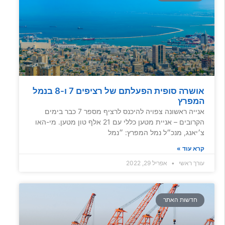
אושרה סופית הפעלתם של רציפים 7 ו-8 בנמל
המפרץ
אנייה ראשונה צפויה להיכנס לרציף מספר 7 כבר בימים
הקרובים – אניית מטען כללי עם 21 אלף טון מטען. מי-האו
צ׳יאנג, מנכ״ל נמל המפרץ: ״נמל
קרא עוד »
עורך ראשי
אפריל 29, 2022
חדשות האתר