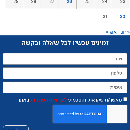
29
28
27
26
25
24
23
31
30
« יונ
אוג »
זמינים עכשיו לכל שאלה ובקשה
מאשר/ת שקראתי והסכמתי
למדיניות הפרטיות
באתר