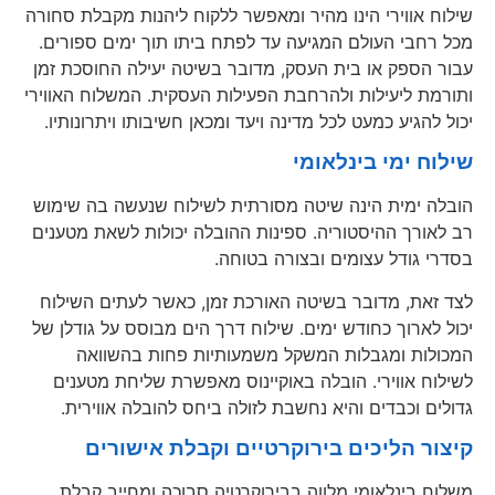
שילוח אווירי הינו מהיר ומאפשר ללקוח ליהנות מקבלת סחורה
מכל רחבי העולם המגיעה עד לפתח ביתו תוך ימים ספורים.
עבור הספק או בית העסק, מדובר בשיטה יעילה החוסכת זמן
ותורמת ליעילות ולהרחבת הפעילות העסקית. המשלוח האווירי
יכול להגיע כמעט לכל מדינה ויעד ומכאן חשיבותו ויתרונותיו.
שילוח ימי בינלאומי
הובלה ימית הינה שיטה מסורתית לשילוח שנעשה בה שימוש
רב לאורך ההיסטוריה. ספינות ההובלה יכולות לשאת מטענים
בסדרי גודל עצומים ובצורה בטוחה.
לצד זאת, מדובר בשיטה האורכת זמן, כאשר לעתים השילוח
יכול לארוך כחודש ימים. שילוח דרך הים מבוסס על גודלן של
המכולות ומגבלות המשקל משמעותיות פחות בהשוואה
לשילוח אווירי. הובלה באוקיינוס מאפשרת שליחת מטענים
גדולים וכבדים והיא נחשבת לזולה ביחס להובלה אווירית.
קיצור הליכים בירוקרטיים וקבלת אישורים
משלוח בינלאומי מלווה בבירוקרטיה סבוכה ומחייב קבלת