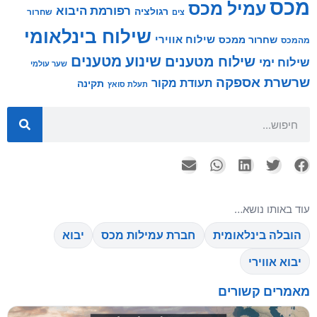
מכס
עמיל מכס
רפורמת היבוא
רגולציה
שחרור
צים
שילוח בינלאומי
שילוח אווירי
שחרור ממכס
מהמכס
שינוע מטענים
שילוח מטענים
שילוח ימי
שער עולמי
שרשרת אספקה
תעודת מקור
תקינה
תעלת סואץ
עוד באותו נושא…
הובלה בינלאומית
חברת עמילות מכס
יבוא
יבוא אווירי
מאמרים קשורים