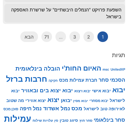
השפעת פרויקט "הנמלים היבשתיים" על שרשרת האספקה
בישראל
1
2
3
…
71
הבא
תגיות
האיום החות'י
הובלה בינלאומית
msc
UnitedXP
חרבות ברזל
הסכמי סחר
חברת עמילות מכס
חקיקה
יבוא
יבוא יצוא בים ובאוויר
יבוא אישי
יבוא
יבוא ויצוא
יצוא
יבואן
לישראל
יצוא אווירי
מה שטוב
יבוא מסחרי
יבוא מסין
מכס
נמל אשדוד
נמל חיפה
לאירופה טוב לישראל
סוכן מכס
עמילות
סחר בינלאומי
סיווג טובין
סחר חוץ
עלויות שילוח
סין