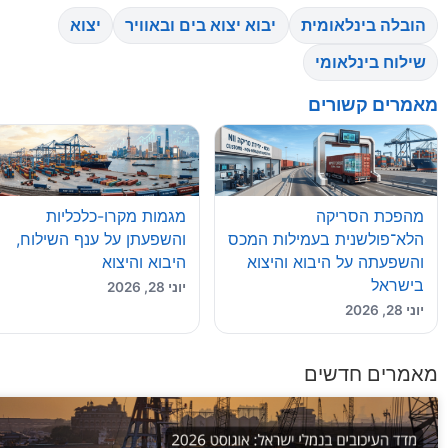
עורך ראשי יולי 24, 2026 UnitedXP,...
הובלה בינלאומית
יבוא יצוא בים ובאוויר
יצוא
24 July 2026
יבוא מסין פרק 4 – תקינה, בקרת איכות, ניהול סיכונים וסיכום המדריך
שילוח בינלאומי
יבוא מסין × 1 פרק 1...
מאמרים קשורים
19 July 2026
מדריך לבחירת חברת שילוח ועמיל מכס: 10 שאלות שחייבים לשאול
מדריך מעשי ליבואנים וליצואנים מדריך לבחירת חברת שילוח ועמיל מכס
19 July 2026
התוכנית הלאומית לתשתיות לוגיסטיות: 
מהפכת הסריקה
מגמות מקרו-כלכליות
הלא־פולשנית בעמילות המכס
והשפעתן על ענף השילוח,
התוכנית הלאומית לתשתיות לוגיסטיות | UnitedXP התוכנית הלאומית לתשתיות לוגיסטיות: השלכות על שינוע המטענים...
והשפעתה על היבוא והיצוא
היבוא והיצוא
13 July 2026
יבוא מסין פרק 3 – שילוח מסין, מכס ושחרור סחורה בישראל לעסקים
בישראל
יוני 28, 2026
יוני 28, 2026
יבוא מסין × 1 פרק 1...
13 July 2026
השפעת פרויקט "הנמלים היבשתיים" על
מאמרים חדשים
השפעת הנמלים היבשתיים על שרשרת האספקה | UnitedXP השפעת פרויקט "הנמלים היבשתיים" על שרשרת.
13 July 2026
מדד העיכובים אוגוסט 2026: תחזית מלאה לנמלי ישראל | UnitedXP.