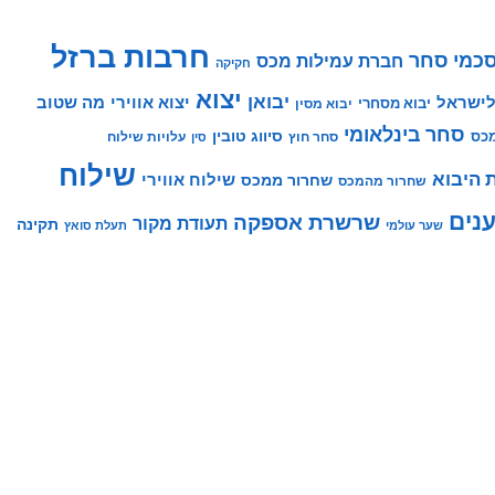
חרבות ברזל
כמי סחר
חברת עמילות מכס
חקיקה
יצוא
יבואן
לישראל
יצוא אווירי
מה שטוב
יבוא מסחרי
יבוא מסין
סחר בינלאומי
סיווג טובין
מכס
סחר חוץ
עלויות שילוח
סין
שילוח
 היבוא
שילוח אווירי
שחרור ממכס
שחרור מהמכס
נים
שרשרת אספקה
תעודת מקור
תקינה
שער עולמי
תעלת סואץ