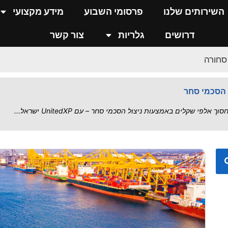
 שרשרת האספקה בישראל
השירותים שלנו
פרסומי השבוע
מידע מקצועי
..
דרושים
גלריות
צור קשר
 סחורה
כס מול איומי אירן
י – סיכום הסדרה