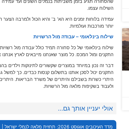
שהסחורה תגיע בזמן משביתות בנמלים השונים ועד עמידה בח
השילוח עצמו.
עמידה בלוחות זמנים היא הא' ב' והיא הכול ולמרבה הצער ה
יותר מורכבות ועולמיות.
שילוח בינלאומי – עבודה מול הרשויות
שילוח בינלאומי של כל סחורה תמיד כולל עבודה מול רשויות
התקנים ומול המכס. כל מוצר שאנחנו מייבאים לארץ אנחנו צר
דבר זה נכון במיוחד במוצרים שקשורים לתינוקות וילדים בה
התקנים יכול לסכן אותנו בתשלום קנסות כבדים. כך למשל גם
היתרי כשרות בשבילם והיתרים של משרד הבריאות. היתרים א
ולעבוד בשקיפות מלאה מול הרשויות.
אולי יעניין אותך גם...
מדד העיכובים אוגוסט 2026: תחזית מלאה לנמלי ישראל |