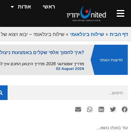
השפעת פרויקט "הנמלים היבשתיים" על
ראשי
אודות
השפעת הנמלים היבשתיים על שרשרת האספקה | UnitedXP השפעת פרויקט "הנמלים היבשתיים" על שרשרת.
13 July 2026
מדד העיכובים אוגוסט 2026: תחזית מלאה לנמלי ישראל | UnitedXP.
דף הבית
»
שילוח בינלאומי
»
שילוח בינלאומי – יבוא ויצוא של
מדד העיכובים של UnitedXP | תחזית תפעולית אוגוסט 2026 – עומסי קיץ מחייבים מרווח...
02 August 2026
איך לחסוך אלפי שקלים באמצעות ניצול הסכמי סחר?
חדשות האתר
מדריך אסטרטגי 2026 מדריך היבואן החכם איך לחסוך אלפי שקלים באמצעות ניצול הסכמי סחר – עם UnitedXP ישראל...
02 August 2026
הסחר הישראלי בצל המלחמה: רפורמות במ
מבוא: בין רפורמה לאיום קיומי חודש יולי 2026 מציג דואליות חדה בזירת הסחר הבינלאומי של ישראל. מצד אחד,...
26 July 2026
שירותי אחסנה ואריזה - המדריך המלא
עורך ראשי יולי 26, 2026 אחסנה לוגיסטית,...
26 July 2026
יבוא מסין: המדריך השלם ליבואן הישראל
עוד באותו נושא…