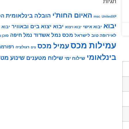
תגיות
האיום החות'י
הובלה בינלאומית
הס
msc
UnitedXP
יבוא
יבוא יצוא בים ובאוויר
יבוא אישי
יבוא 
יבוא ויצוא
מכס
נמל אשדוד
נמל חיפה
לאירופה טוב לישראל
סוכן 
עמילות מכס
עמיל מכס
רפורמת
רגולציה
צים
בינלאומי
שינוע מטע
שילוח מטענים
שילוח ימי