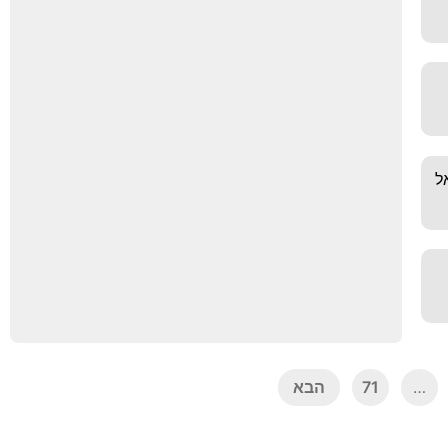
אל
…
71
הבא