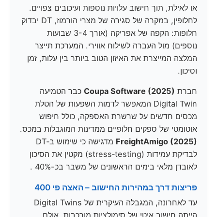
או לאילת, תוך חישוב עלויות נוספות ועיכובים צפויים.
לחלופין, במקרה של סגירה של מצרי הורמוז, DT יבדוק
חלופות: הקפה של אפריקה (אורך 3-4 שבועות
נוספים) מול העברה לשילוח אווירי. המערכת תייצר
המלצה המייצרת את האיזון הטוב ביותר בין עלות, זמן
וסיכון.
חברת
Coupa Software (2025)
כבר הטמיעה
Digital Twin המאפשר לדמות השפעות של הטלת
מכסים חדשים על שרשרת האספקה, כולל חיפוש
אוטומטי של ספקים חלופיים ממדינות המוגבלות במכס.
FreightAmigo (2025)
מדגישה כי שימוש ב‑DT
לבדיקת עמידות (stress‑testing) מקטין את הסיכון
לאובדן מלאי בימים הראשונים של משבר בכ-40% .
פריצות דרך במהירות החישוב – האצה פי 400
עד לאחרונה, המגבלה העיקרית של Digital Twins
הייתה חישוב איטי של סימולציות מורכבות. אולם