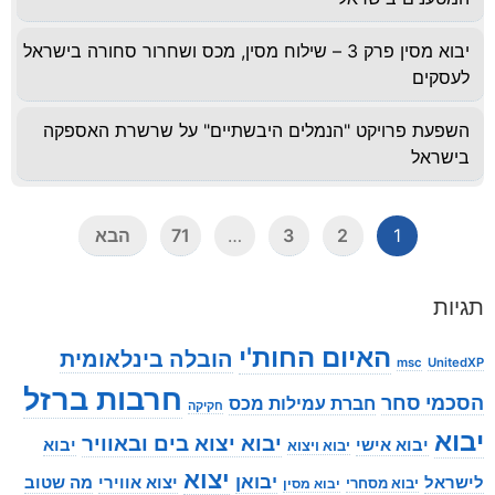
יבוא מסין פרק 3 – שילוח מסין, מכס ושחרור סחורה בישראל
לעסקים
השפעת פרויקט "הנמלים היבשתיים" על שרשרת האספקה
בישראל
2
3
71
הבא
…
1
תגיות
האיום החות'י
הובלה בינלאומית
msc
UnitedXP
חרבות ברזל
הסכמי סחר
חברת עמילות מכס
חקיקה
יבוא
יבוא יצוא בים ובאוויר
יבוא אישי
יבוא
יבוא ויצוא
יצוא
יבואן
לישראל
יצוא אווירי
מה שטוב
יבוא מסחרי
יבוא מסין