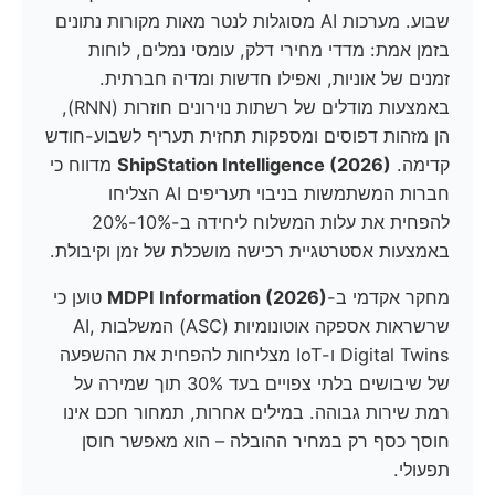
שבוע. מערכות AI מסוגלות לנטר מאות מקורות נתונים
בזמן אמת: מדדי מחירי דלק, עומסי נמלים, לוחות
זמנים של אוניות, ואפילו חדשות ומדיה חברתית.
באמצעות מודלים של רשתות נוירונים חוזרות (RNN),
הן מזהות דפוסים ומספקות תחזית תעריף לשבוע-חודש
קדימה.
ShipStation Intelligence (2026)
מדווח כי
חברות המשתמשות בניבוי תעריפים AI הצליחו
להפחית את עלות המשלוח ליחידה ב-10%-20%
באמצעות אסטרטגיית רכישה מושכלת של זמן וקיבולת.
מחקר אקדמי ב-
MDPI Information (2026)
טוען כי
שרשראות אספקה אוטונומיות (ASC) המשלבות AI,
Digital Twins ו-IoT מצליחות להפחית את ההשפעה
של שיבושים בלתי צפויים בעד 30% תוך שמירה על
רמת שירות גבוהה. במילים אחרות, תמחור חכם אינו
חוסך כסף רק במחיר ההובלה – הוא מאפשר חוסן
תפעולי.