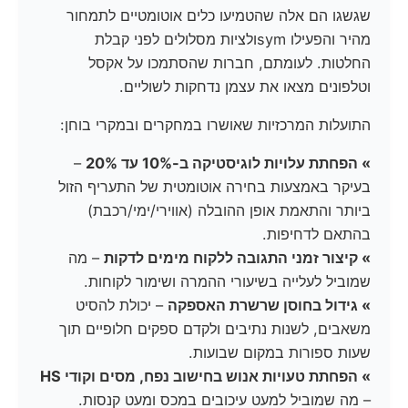
שגשגו הם אלה שהטמיעו כלים אוטומטיים לתמחור
מהיר והפעילו symולציות מסלולים לפני קבלת
החלטות. לעומתם, חברות שהסתמכו על אקסל
וטלפונים מצאו את עצמן נדחקות לשוליים.
התועלות המרכזיות שאושרו במחקרים ובמקרי בוחן:
» הפחתת עלויות לוגיסטיקה ב-10% עד 20%
–
בעיקר באמצעות בחירה אוטומטית של התעריף הזול
ביותר והתאמת אופן ההובלה (אווירי/ימי/רכבת)
בהתאם לדחיפות.
» קיצור זמני התגובה ללקוח מימים לדקות
– מה
שמוביל לעלייה בשיעורי ההמרה ושימור לקוחות.
» גידול בחוסן שרשרת האספקה
– יכולת להסיט
משאבים, לשנות נתיבים ולקדם ספקים חלופיים תוך
שעות ספורות במקום שבועות.
» הפחתת טעויות אנוש בחישוב נפח, מסים וקודי HS
– מה שמוביל למעט עיכובים במכס ומעט קנסות.