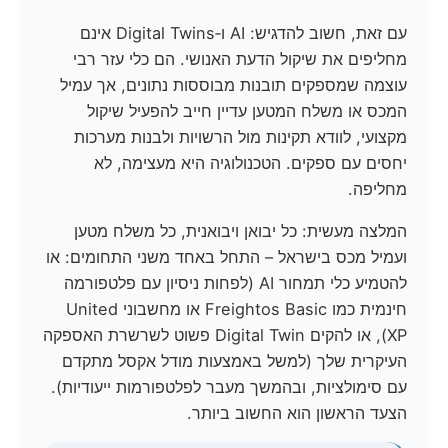
עם זאת, חשוב להדגיש: AI ו‑Digital Twins אינם
מחליפים את שיקול הדעת האנושי. הם כלי עזר רבי
עוצמה שמספקים תובנות מבוססות נתונים, אך עמיל
המכס או משלח המטען עדיין חייב להפעיל שיקול
מקצועי, לוודא תקינות מול הרשויות ולבנות מערכות
יחסים עם ספקים. הטכנולוגיה היא מעצימה, לא
מחליפה.
המלצה מעשית: כל יבואן ויבואנית, כל משלח מטען
ועמיל מכס בישראל – התחל באחד משני התחומים: או
להטמיע כלי תמחור AI (לפחות ניסיון עם פלטפורמה
חינמית כמו Freightos Basic או מחשבוני United
XP), או להקים Digital Twin פשוט לשרשרת האספקה
העיקרית שלך (למשל באמצעות מודל אקסל מתקדם
עם סימולציות, ובהמשך מעבר לפלטפורמות ייעודיות).
הצעד הראשון הוא החשוב ביותר.