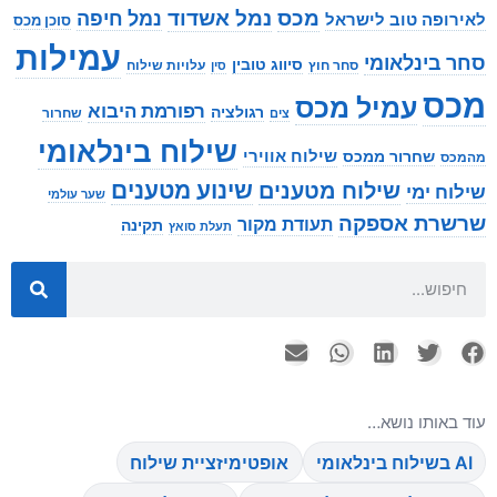
מכס
נמל אשדוד
נמל חיפה
לאירופה טוב לישראל
סוכן מכס
עמילות
סחר בינלאומי
סיווג טובין
סחר חוץ
עלויות שילוח
סין
מכס
עמיל מכס
רפורמת היבוא
רגולציה
שחרור
צים
שילוח בינלאומי
שילוח אווירי
שחרור ממכס
מהמכס
שינוע מטענים
שילוח מטענים
שילוח ימי
שער עולמי
שרשרת אספקה
תעודת מקור
תקינה
תעלת סואץ
עוד באותו נושא…
AI בשילוח בינלאומי
אופטימיזציית שילוח