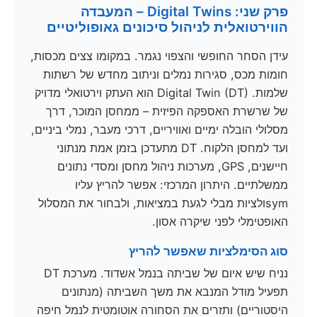
פרק שני: Digital Twins – המעבדה
הווירטואלית לניהול סיכונים גאופוליטיים
עידן הסחר החופשי והצפוי נגמר. במקומו צצים מכסות,
חומות מכס, סגירות נמלים וניתוב מחדש של רשתות
שלמות. Digital Twin (DT) הוא העתק וירטואלי מדויק
של שרשרת האספקה הפיזית – ממחסן המוכר, דרך
מסלולי הובלה ימיים ואוויריים, דרכי מעבר, נמלי ביניים,
ועד למחסן הלקוח. DT מתעדכן בזמן אמת מנתוני
חיישנים, GPS, מערכות ניהול מחסן ומסדי נתונים
ממשלתיים. היתרון המרכזי: אפשר להריץ עליו
symולציות מבלי לגעת במציאות, ולבחור את המסלול
האופטימלי לפני שיקרה אסון.
סוג הסימלציות שאפשר להריץ
נניח שיש איום של שביתה בנמל אשדוד. מערכת DT
תפעיל מודל המנבא את משך השביתה (מנתונים
היסטוריים) ותזרים את הסחורה אוטומטית לנמל חיפה