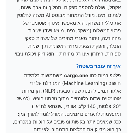
אקסל, ושולח למספר ספקים. תהליך זה ארך שעות,
לעתים ימים. מודל התמחור מבוסס AI משנה לחלוטין
את כללי המשחק. הוא מאפשר איסוף אוטומטי של
פרטי המשלוח (משקל, נפח, מוצא ויעד) ישירות
מההודעה, ניתוח מאגרי מחירים של עשרות ספקי
הובלה, והפקת הצעת מחיר ראשונית תוך שניות
ספורות. היתרון אינו רק מהירות – הוא דיוק ויכולת ניבוי.
איך זה עובד בשטח?
פלטפורמות כמו
cargo.one
משתמשות בלמידת
חישוב (Machine Learning) המנוהלת על ידי
אלגוריתמים להבנת שפה טבעית (NLP). הן מזהות
אוטומטית שדות רלוונטיים מתוך טקסט חופשי (למשל
"20 פלטות, 140 ק"ג, אווירי, שנגחאי לת"א")
ומתאימות לתעריפים זמינים. המודל לומד לאורך זמן:
ככל שמזינים יותר בקשות ומשובים על הזכיות במכרזים,
כך הוא מדייק את המלצות התמחור. לפי דוח