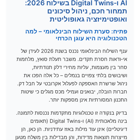
AI ו‑Digital Twins בשילוח 2026:
תמחור חכם, ניהול סיכונים
ואופטימיזציה גאופוליטית
פתיח: סערת השילוח הבינלאומי – למה
הטכנולוגיה היא עוגן הכרחי
ענף השילוח הבינלאומי נכנס בשנת 2026 לעידן של
אי‑ודאות חסרת תקדים. משבר תעלת סואץ, מלחמות
סחר בין מעצמות, עליות מחירי דלק תנודתיות,
ושיבושים בלתי צפויים בנמלים – כל אלה הפכו את
ניהול שרשרת האספקה לפעלול אקרובטי על חבל דק.
חברות הובלה, יבואנים ועמילי מכס מגלים כי שיטות
התכנון המסורתיות אינן מספקות יותר.
בדיוק בנקודה זו טכנולוגיות מתקדמות נכנסות לתמונה.
בינה מלאכותית (AI) ו‑Digital Twins (תאומים
דיגיטליים) אינן עוד מילות באזז עתידניות. הן כאן, הן
מייצרות תוצאות מדידות, והן מבדילות בין משלח מטען