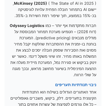
( The State of AI in 2025 ),
McKinsey (2025)
יישום AI בתמחור הובלה הפחית עלויות לוגיסטיקה
בכ-15% בממוצע, תוך שיפור רמת השירות ב-35%.
חברות מתקדמות אף יותר – כמו
Odyssey Logistics
(דוח 2026) – הטמיעו מערכת תמחור המבוססת על
מודלים מנבאים (predictive pricing). המערכת
בוחנת בו-זמנית את ההסתברות שהלקוח יקבל מחיר
מסוים ואת הסבירות שספק הובלה יסכים לבצע את
המשלוח באותו מחיר. זהו שיווי משקל דינמי. כאשר יש
זינוק בביקוש או סגירת נמל, המערכת מיידית מעלה את
ההצעה המינימלית בשיעור מחושב מראש, ובכך מגנה
על שולי הרווח.
ניבוי תנודתיות תעריפים
אחד האתגרים הגדולים בשילוח הוא התנודתיות
הקיצונית בתעריפים. דלק, ביקוש, משברים גאופוליטיים
– כל אלו גורמים לקפיצות של עשרות אחוזים בתוך