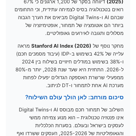
(2025)
דיווחה בסקר של 1,200 ארגונים כי 67%
רואים בטכנולוגיה בסיס לצמיחה עתידית, וכי התחומים
שבהם AI ו-Digital Twins מביאים את הערך הגבוה
ביותר הם אוטומציה של תמחור, אופטימיזציה של
מסלולים ותגובה לאירועים גאופוליטיים.
מחקר נוסף של
Stanford AI Index (2026)
מראה
עלייה של 42% בשימוש ב-IDP (עיבוד מסמכים חכם)
ו-38% בשימוש במודלים חיזויים בשילוח בין 2024
ל-2026. התחזית היא שעד שנת 2028, יותר מ-80%
ממפעילי שרשרת האספקה הגדולים יפעילו לפחות
מערכת AI אחת לתמחור ו-DT לניתוב.
סיכום מורחב: לאן הולך עולם השילוח?
השילוב של תמחור חכם מבוסס AI ו‑Digital Twins
אינו פנטזיה טכנולוגית – הוא מנוע צמיחה ממשי
לעסקים בישראל ובעולם. בסערות הכלכליות
והגאופוליטיות של 2025-2026, העסקים ששרדו ואף