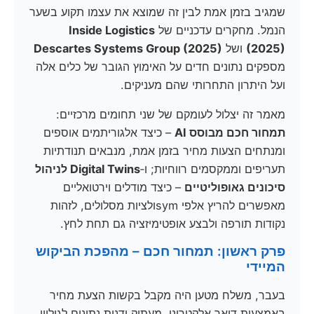
שמגיב בזמן אמת לבין זה שמוצא את עצמו תקוע בשער
הנמל. מחקרים עדכניים של
Inside Logistics
(2025)
ושל
Descartes Systems Group (2025)
מספקים נתונים חדים על האימוץ הגובר של כלים אלה
ועל היתרון התחרותי שהם מעניקים.
מאמר זה יצלול לעומקם של שני תחומים מרכזיים:
תמחור חכם מבוסס AI
– כיצד אלגוריתמים אוספים
ומנתחים הצעות מחיר בזמן אמת, מנבאים תנודתיות
תעריפים וממקסמים רווחיות; ו‑
Digital Twins לניהול
סיכונים גאופוליטיים
– כיצד מודלים וירטואליים
מאפשרים להריץ אלפי symולציות מסלולים, לזהות
נקודות תורפה ולבצע אופטימיזציה גם תחת לחץ.
פרק ראשון: תמחור חכם – מהפכת הביקוש
המיידי
בעבר, משלח מטען היה מקבל בקשות הצעת מחיר
באמצעות דואר אלקטרוני, מעתיק ידנית נתונים לגיליון