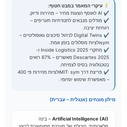
עיקרי המאמר במבט חטוף:
✔ AI לאוסף הצעות מחיר – מהירות ודיוק.
✔ מודלים מנבאים לתנודתיות תעריפים –
רווחיות יציבה.
✔ Digital Twins לניהול סיכונים גאופוליטיים –
symולציות מסלולים בזמן אמת.
✔ מחקרי Inside Logistics 2025 ו-
Descartes 2025 מאשרים – 67% רואים
בטכנולוגיה בסיס לצמיחה.
✔ פריצת דרך MIT: symולציות מהירות פי 400
– מאפשרת שימוש יומיומי.
מילון מונחים (אנגלית – עברית)
Artificial Intelligence (AI)
– בינה
מלאכותית; היכולת של מערכת ממוחשבת לבצע