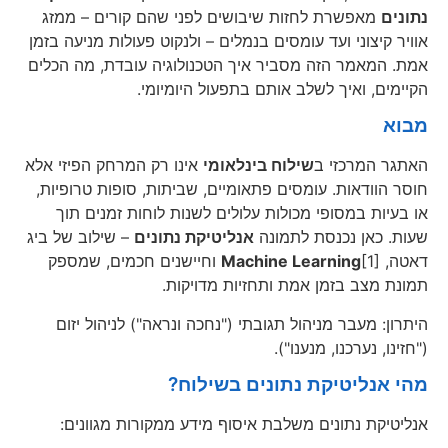
נתונים
מאפשרת לחזות שיבושים לפני שהם קורים – ממזג
אוויר קיצוני ועד עומסים בנמלים – ולנקוט פעולות מניעה בזמן
אמת. המאמר הזה מסביר איך הטכנולוגיה עובדת, מה הכלים
הקיימים, ואיך לשלב אותם בתפעול היומיומי.
מבוא
האתגר המרכזי ב
שילוח בינלאומי
אינו רק המרחק הפיזי אלא
חוסר הוודאות. עומסים פתאומיים, שביתות, סופות טרופיות,
או בעיות במסופי מכולות עלולים לשנות לוחות זמנים תוך
שעות. כאן נכנסת לתמונה
אנליטיקת נתונים
– שילוב של ביג
דאטה,
Machine Learning
[1] וחיישנים חכמים, שמספק
תמונת מצב בזמן אמת ותחזיות מדויקות.
היתרון: מעבר מניהול תגובתי ("נחכה ונראה") לניהול יזום
("חזינו, נערכנו, מנענו").
מהי אנליטיקת נתונים בשילוח?
אנליטיקת נתונים משלבת איסוף מידע ממקורות מגוונים: