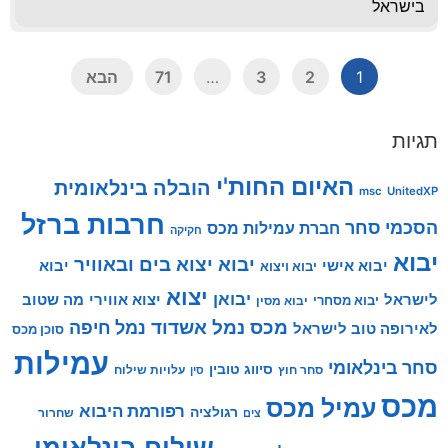
בישראל
1
2
3
…
71
הבא
תגיות
האיום החות'י
הובלה בינלאומית
msc
UnitedXP
חרבות ברזל
הסכמי סחר
חברת עמילות מכס
חקיקה
יבוא
יבוא יצוא בים ובאוויר
יבוא אישי
יבוא
יבוא ויצוא
יצוא
יבואן
לישראל
יצוא אווירי
מה שטוב
יבוא מסחרי
יבוא מסין
מכס
נמל אשדוד
נמל חיפה
לאירופה טוב לישראל
סוכן מכס
עמילות
סחר בינלאומי
סיווג טובין
סחר חוץ
עלויות שילוח
סין
מכס
עמיל מכס
רפורמת היבוא
רגולציה
שחרור
צים
שילוח בינלאומי