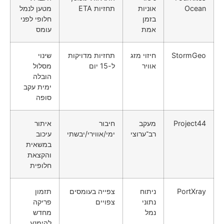
Ocean
אוניות
תחזיות ETA
מטען לנמל
בזמן
חלופי לפני
אמת
עומס
StormGeo
חיזוי מזג
תחזיות מדויקות
שינוי
אוויר
ל-15 יום
מסלול
הובלה
ימית עקב
סופה
Project44
מעקב
חיבור
איתור
רב־ערוצי
ימי/אווירי/יבשתי
עיכוב
במשאית
והקצאת
חלופית
PortXray
ניתוח
צפייה בעומסים
תזמון
נתוני
צפויים
פריקה
נמל
מחדש
להימנע