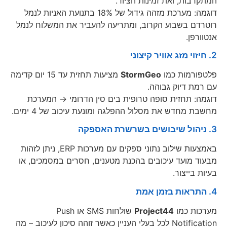
המתקרבות, ואת זמינות הציוד.
דוגמה: מערכת מזהה גידול של 18% בתנועת האניות לנמל
רוטרדם בשבוע הקרוב, ומתריעה להעביר את המשלוח לנמל
אנטוורפן.
2. חיזוי מזג אוויר קיצוני
פלטפורמות כמו
StormGeo
מציעות תחזית עד 15 יום קדימה
עם רמת דיוק גבוהה.
דוגמה: תחזית סופה טרופית בים סין הדרומי → המערכת
מחשבת מחדש את מסלול ההפלגה ומונעת עיכוב של 4 ימים.
3. ניהול שיבושים בשרשרת האספקה
באמצעות שילוב נתוני ספקים עם מערכות ERP, ניתן לזהות
מבעוד מועד עיכובים בהכנת מטענים, חסרים במסמכים, או
בעיות בייצור.
4. התראות בזמן אמת
מערכות כמו
Project44
שולחות SMS או Push
Notification לכל בעלי העניין כאשר זוהה סיכון לעיכוב – מה