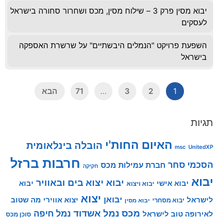
יבוא מסין פרק 3 – שילוח מסין, מכס ושחרור סחורה בישראל
לעסקים
השפעת פרויקט "הנמלים היבשתיים" על שרשרת האספקה
בישראל
1
2
3
…
71
הבא
תגיות
האיום החות'י
הובלה בינלאומית
msc
UnitedXP
חרבות ברזל
הסכמי סחר
חברת עמילות מכס
חקיקה
יבוא
יבוא יצוא בים ובאוויר
יבוא אישי
יבוא
יבוא ויצוא
יצוא
יבואן
לישראל
יצוא אווירי
מה שטוב
יבוא מסחרי
יבוא מסין
מכס
נמל אשדוד
נמל חיפה
לאירופה טוב לישראל
סוכן מכס