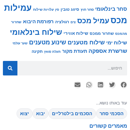
עמילות
סחר בינלאומי
סיווג טובין
סחר חוץ
עלויות שילוח
סין
מכס
עמיל מכס
רפורמת היבוא
רגולציה
שחרור
צים
שילוח בינלאומי
שילוח אווירי
שחרור ממכס
מהמכס
שינוע מטענים
שילוח מטענים
שילוח ימי
שער עולמי
שרשרת אספקה
תעודת מקור
תקינה
תעלת סואץ
עוד באותו נושא…
הסכמי סחר
הסכמים בילטרליים
יבוא
יצוא
מאמרים קשורים