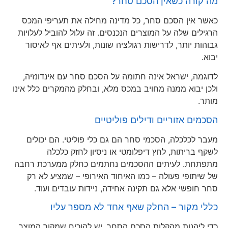
מה קורה כשאין הסכם סחר?
כאשר אין הסכם סחר, כל מדינה מחילה את תעריפי המכס
הרגילים שלה על המוצרים הנכנסים. זה עלול להוביל לעלויות
גבוהות יותר, לדרישות רגולציה שונות, ולעיתים אף לאיסור
יבוא.
לדוגמה, ישראל אינה חתומה על הסכם סחר עם אינדונזיה,
ולכן יבוא ממנה מחויב במכס מלא, ובחלק מהמקרים כלל אינו
מותר.
הסכמים אזוריים ודילים פוליטיים
מעבר לכלכלה, הסכמי סחר הם גם כלי פוליטי. הם יכולים
לשקף בריתות, לחץ דיפלומטי או ניסיון לחזק כלכלה
מתפתחת. לעיתים ההסכמים נחתמים כחלק ממערכת רחבה
של שיתופי פעולה – כמו האיחוד האירופי – שמציע לא רק
סחר חופשי אלא גם תקינה אחידה, ניידות עובדים ועוד.
כללי מקור – החלק שאף אחד לא מספר עליו
כדי ליהנות מהקלות הסכם הסחר, יש להוכיח שמקור המוצר