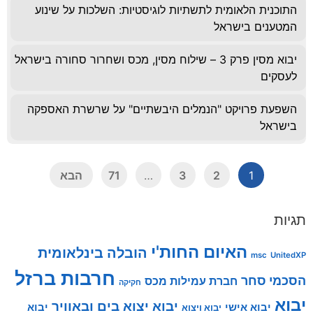
התוכנית הלאומית לתשתיות לוגיסטיות: השלכות על שינוע
המטענים בישראל
יבוא מסין פרק 3 – שילוח מסין, מכס ושחרור סחורה בישראל
לעסקים
השפעת פרויקט "הנמלים היבשתיים" על שרשרת האספקה
בישראל
1
2
3
…
71
הבא
תגיות
האיום החות'י
הובלה בינלאומית
msc
UnitedXP
חרבות ברזל
הסכמי סחר
חברת עמילות מכס
חקיקה
יבוא
יבוא יצוא בים ובאוויר
יבוא אישי
יבוא
יבוא ויצוא