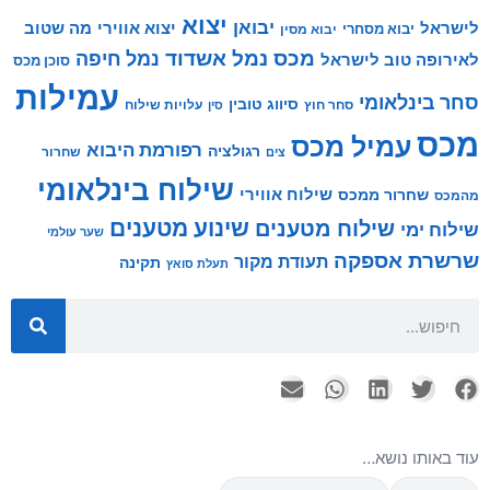
יצוא
יבואן
לישראל
יצוא אווירי
מה שטוב
יבוא מסחרי
יבוא מסין
מכס
נמל אשדוד
נמל חיפה
לאירופה טוב לישראל
סוכן מכס
עמילות
סחר בינלאומי
סיווג טובין
סחר חוץ
עלויות שילוח
סין
מכס
עמיל מכס
רפורמת היבוא
רגולציה
שחרור
צים
שילוח בינלאומי
שילוח אווירי
שחרור ממכס
מהמכס
שינוע מטענים
שילוח מטענים
שילוח ימי
שער עולמי
שרשרת אספקה
תעודת מקור
תקינה
תעלת סואץ
עוד באותו נושא…