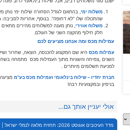
ישנם סוגי משלוחים רבים, אבל שילוח בינלאומי לרוב פונה 
משלוח ימי
, בהתאם לגודל הסחורה שילוח ימי נותן מע
שהתכולה שלו "לא דחופה". בנוסף, אחריות לסביבה: מ
משלוח אווירי
, נותן מענה למשלוחים מהירים מתאים למ
חלק חילוף מהקצה השני של העולם.
עמילות מכס ומה אנחנו מציעים לכם
עמילות מכס
היא שם המקצוע להכנסה, הוצאה, שחרור ושילו
השנים ,צמיחה והשגיות מתוך העמילות מכס מתמחה בשחרור 
למניעת תשלומים מיותרים .
חברת יחדיו – שילוח בינלאומי ועמילות מכס בע"מ
מציעה ה
בניסיון ובמקצועיות רבה!
אולי יעניין אותך גם...
מדד העיכובים אוגוסט 2026: תחזית מלאה לנמלי ישראל |