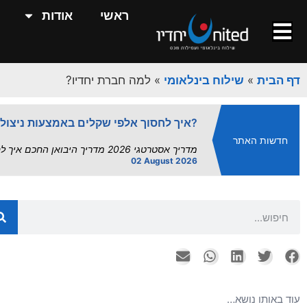
השפעת פרויקט "הנמלים היבשתיים" על
ראשי
אודות
השפעת הנמלים היבשתיים על שרשרת האספקה | UnitedXP השפעת פרויקט "הנמלים היבשתיים" על שרשרת.
13 July 2026
מדד העיכובים אוגוסט 2026: תחזית מלאה לנמלי ישראל | UnitedXP.
דף הבית
»
שילוח בינלאומי
»
למה חברת יחדיו?
מדד העיכובים של UnitedXP | תחזית תפעולית אוגוסט 2026 – עומסי קיץ מחייבים מרווח...
02 August 2026
איך לחסוך אלפי שקלים באמצעות ניצול הסכמי סחר?
חדשות האתר
מדריך אסטרטגי 2026 מדריך היבואן החכם איך לחסוך אלפי שקלים באמצעות ניצול הסכמי סחר – עם UnitedXP ישראל...
02 August 2026
הסחר הישראלי בצל המלחמה: רפורמות במ
מבוא: בין רפורמה לאיום קיומי חודש יולי 2026 מציג דואליות חדה בזירת הסחר הבינלאומי של ישראל. מצד אחד,...
26 July 2026
שירותי אחסנה ואריזה - המדריך המלא
עורך ראשי יולי 26, 2026 אחסנה לוגיסטית,...
26 July 2026
יבוא מסין: המדריך השלם ליבואן הישראל
עוד באותו נושא…