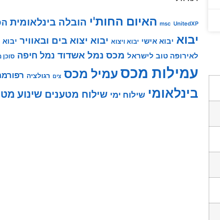
האיום החות'י
הובלה בינלאומית
הס
msc
UnitedXP
יבוא
יבוא יצוא בים ובאוויר
יבוא אישי
יבוא 
יבוא ויצוא
מכס
נמל אשדוד
נמל חיפה
לאירופה טוב לישראל
סוכן 
עמילות מכס
עמיל מכס
רפורמת
רגולציה
צים
בינלאומי
שינוע מטע
שילוח מטענים
שילוח ימי