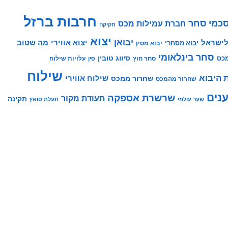
חרבות ברזל
כמי סחר
חברת עמילות מכס
חקיקה
יצוא
יבואן
לישראל
יצוא אווירי
מה שטוב
יבוא מסחרי
יבוא מסין
סחר בינלאומי
סיווג טובין
מכס
סחר חוץ
עלויות שילוח
סין
שילוח
 היבוא
שילוח אווירי
שחרור ממכס
שחרור מהמכס
נים
שרשרת אספקה
תעודת מקור
תקינה
שער עולמי
תעלת סואץ