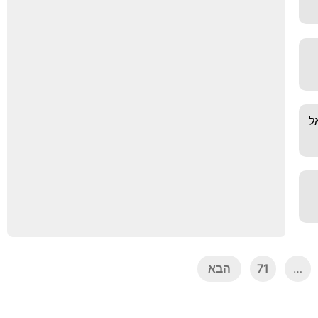
אל
…
71
הבא