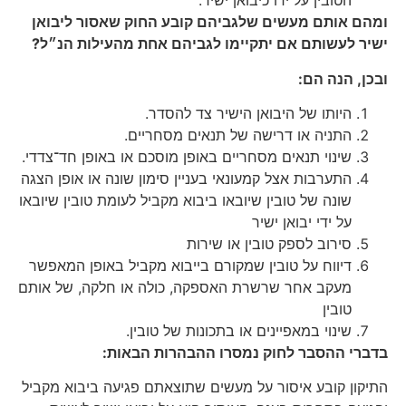
הטובין על ידו כיבואן ישיר.
ומהם אותם מעשים שלגביהם קובע החוק שאסור ליבואן
ישיר לעשותם אם יתקיימו לגביהם אחת מהעילות הנ״ל?
ובכן, הנה הם:
היותו של היבואן הישיר צד להסדר.
התניה או דרישה של תנאים מסחריים.
שינוי תנאים מסחריים באופן מוסכם או באופן חד־צדדי.
התערבות אצל קמעונאי בעניין סימון שונה או אופן הצגה
שונה של טובין שיובאו ביבוא מקביל לעומת טובין שיובאו
על ידי יבואן ישיר
סירוב לספק טובין או שירות
דיווח על טובין שמקורם בייבוא מקביל באופן המאפשר
מעקב אחר שרשרת האספקה, כולה או חלקה, של אותם
טובין
שינוי במאפיינים או בתכונות של טובין.
בדברי ההסבר לחוק נמסרו ההבהרות הבאות:
התיקון קובע איסור על מעשים שתוצאתם פגיעה ביבוא מקביל