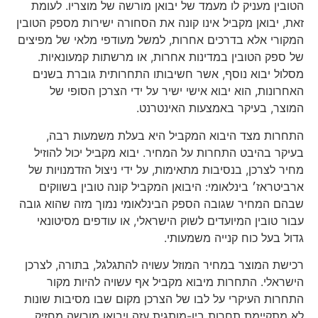
הטובין מעניק לו מעמד של יבואן מורשה של מוצריו. לעומת
זאת, יבואן מקביל אינו קונה את הסחורה ישירות מספק הטובין
המקורי אלא בדרכים אחרות, למשל מעודפי מלאי של מפיצים
של ספק הטובין במדינות אחרות, או מרשתות קמעונאיות.
מסלול יבוא נוסף, אשר חשיבותו התחרותית גוברת בשנים
האחרונות, הוא יבוא אישי ישיר על ידי הצרכן הסופי של
המוצר, בעיקר באמצעות האינטרנט.
התחרות מצד היבוא המקביל היא בעלת משמעות רבה,
בעיקר בהיבט התחרות על המחיר. יבוא מקביל יכול להוזיל
מחיר לצרכן, בנסיבות מתאימות, על ידי ניצול הזדמנויות של
ארביטראז׳ בינלאומי: היבואן המקביל קונה טובין בשווקים
שבהם המחיר שגובה הספק הבינלאומי נמוך מזה שהוא גובה
עבור טובין המיועדים לשוק הישראלי, או עודפים מסיטונאי
גדול בעל כוח קנייה משמעותי.
רכישת המוצר במחיר המוזל עשויה להתגלגל, בתורה, לצרכן
הישראלי. התחרות מיבוא מקביל אף עשויה להיות מקור
התחרות העיקרי על לבו של הצרכן מקום שבו מסיבות שונות
לא מתקיימת תחרות בין-מותגית עזה ויבואן מורשה מחזיק