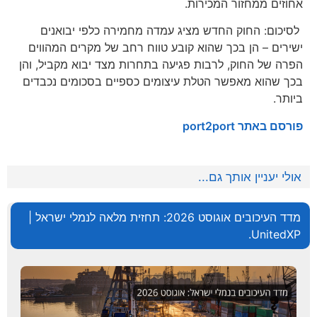
אחוזים ממחזור המכירות.
לסיכום: החוק החדש מציג עמדה מחמירה כלפי יבואנים
ישירים – הן בכך שהוא קובע טווח רחב של מקרים המהווים
הפרה של החוק, לרבות פגיעה בתחרות מצד יבוא מקביל, והן
בכך שהוא מאפשר הטלת עיצומים כספיים בסכומים נכבדים
ביותר.
פורסם באתר port2port
אולי יעניין אותך גם...
מדד העיכובים אוגוסט 2026: תחזית מלאה לנמלי ישראל |
UnitedXP.