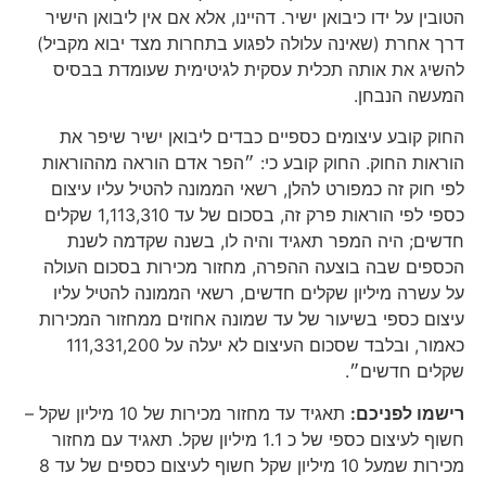
הטובין על ידו כיבואן ישיר. דהיינו, אלא אם אין ליבואן הישיר
דרך אחרת (שאינה עלולה לפגוע בתחרות מצד יבוא מקביל)
להשיג את אותה תכלית עסקית לגיטימית שעומדת בבסיס
המעשה הנבחן.
החוק קובע עיצומים כספיים כבדים ליבואן ישיר שיפר את
הוראות החוק. החוק קובע כי: ״הפר אדם הוראה מההוראות
לפי חוק זה כמפורט להלן, רשאי הממונה להטיל עליו עיצום
כספי לפי הוראות פרק זה, בסכום של עד 1,113,310 שקלים
חדשים; היה המפר תאגיד והיה לו, בשנה שקדמה לשנת
הכספים שבה בוצעה ההפרה, מחזור מכירות בסכום העולה
על עשרה מיליון שקלים חדשים, רשאי הממונה להטיל עליו
עיצום כספי בשיעור של עד שמונה אחוזים ממחזור המכירות
כאמור, ובלבד שסכום העיצום לא יעלה על 111,331,200
שקלים חדשים״.
רישמו לפניכם:
תאגיד עד מחזור מכירות של 10 מיליון שקל –
חשוף לעיצום כספי של כ 1.1 מיליון שקל. תאגיד עם מחזור
מכירות שמעל 10 מיליון שקל חשוף לעיצום כספים של עד 8