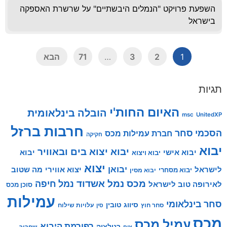
השפעת פרויקט "הנמלים היבשתיים" על שרשרת האספקה
בישראל
1
2
3
…
71
הבא
תגיות
האיום החות'י
הובלה בינלאומית
msc
UnitedXP
חרבות ברזל
הסכמי סחר
חברת עמילות מכס
חקיקה
יבוא
יבוא יצוא בים ובאוויר
יבוא אישי
יבוא
יבוא ויצוא
יצוא
יבואן
לישראל
יצוא אווירי
מה שטוב
יבוא מסחרי
יבוא מסין
מכס
נמל אשדוד
נמל חיפה
לאירופה טוב לישראל
סוכן מכס
עמילות
סחר בינלאומי
סיווג טובין
סחר חוץ
עלויות שילוח
סין
מכס
עמיל מכס
רפורמת היבוא
רגולציה
שחרור