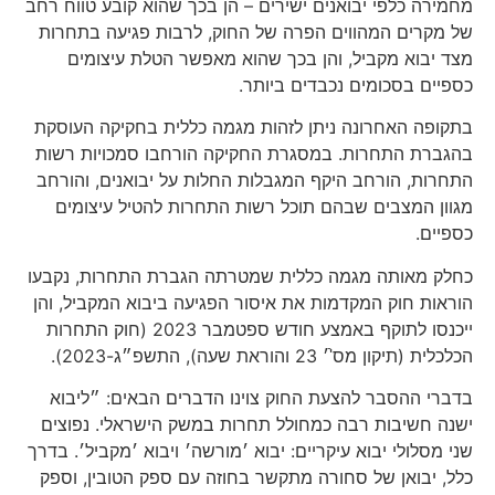
מחמירה כלפי יבואנים ישירים – הן בכך שהוא קובע טווח רחב
של מקרים המהווים הפרה של החוק, לרבות פגיעה בתחרות
מצד יבוא מקביל, והן בכך שהוא מאפשר הטלת עיצומים
כספיים בסכומים נכבדים ביותר.
בתקופה האחרונה ניתן לזהות מגמה כללית בחקיקה העוסקת
בהגברת התחרות. במסגרת החקיקה הורחבו סמכויות רשות
התחרות, הורחב היקף המגבלות החלות על יבואנים, והורחב
מגוון המצבים שבהם תוכל רשות התחרות להטיל עיצומים
כספיים.
כחלק מאותה מגמה כללית שמטרתה הגברת התחרות, נקבעו
הוראות חוק המקדמות את איסור הפגיעה ביבוא המקביל, והן
ייכנסו לתוקף באמצע חודש ספטמבר 2023 (חוק התחרות
הכלכלית (תיקון מס'ֿ׳ 23 והוראת שעה), התשפ״ג-2023).
בדברי ההסבר להצעת החוק צוינו הדברים הבאים: ״ליבוא
ישנה חשיבות רבה כמחולל תחרות במשק הישראלי. נפוצים
שני מסלולי יבוא עיקריים: יבוא ׳מורשה׳ ויבוא ׳מקביל׳. בדרך
כלל, יבואן של סחורה מתקשר בחוזה עם ספק הטובין, וספק