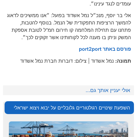
עומדים לנגד עינינו״.
אלי בר יוסף, מנכ״ל נמל אשדוד בפועל: ״אנו ממשיכים לדאוג
להמשך הרציפות התפקודית של הנמל. בנוסף להטבות,
פתחנו עם תחילת המלחמה קו חירום חמ"ל לטובת אספקת
המשק וניתן בו מענה לכל לקוחותינו אשר זקוקים לכך״.
פורסם באתר port2port
תמונה:
נמל אשדוד | צילום: דוברות חברת נמל אשדוד
אולי יעניין אותך גם...
השפעת שינויים רגולטוריים גלובליים על יבוא ויצוא ישראלי