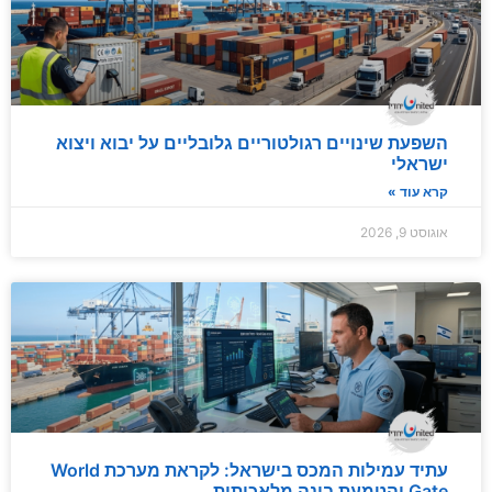
השפעת שינויים רגולטוריים גלובליים על יבוא ויצוא
ישראלי
קרא עוד »
אוגוסט 9, 2026
עתיד עמילות המכס בישראל: לקראת מערכת World
Gate והטמעת בינה מלאכותית