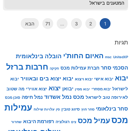
המטענים בישראל
1
2
3
…
71
הבא
תגיות
האיום החות'י
הובלה בינלאומית
msc
UnitedXP
חרבות ברזל
הסכמי סחר
חברת עמילות מכס
חקיקה
יבוא
יבוא יצוא בים ובאוויר
יבוא אישי
יבוא
יבוא ויצוא
יצוא
יבואן
לישראל
יצוא אווירי
מה שטוב
יבוא מסחרי
יבוא מסין
מכס
נמל אשדוד
נמל חיפה
לאירופה טוב לישראל
סוכן מכס
עמילות
סחר בינלאומי
סיווג טובין
סחר חוץ
עלויות שילוח
סין
מכס
עמיל מכס
רפורמת היבוא
רגולציה
שחרור
צים