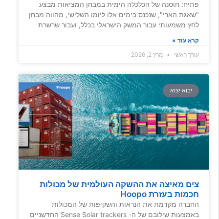
פתיח: חוסנה של הכלכלה הימית במבחן המציאות מבצע
"שאגת הארי", שנכנס בימים אלו ליומו השלישי, מהווה מבחן
לחץ משמעותי עבור המשק הישראלי בכלל, ועבור שרשרת
קרא עוד »
עורך ראשי
מרץ 2, 2026
יבוא יצוא
צים מאיצה את ההשקה העולמית של מכולות
חכמות בעזרת Hoopo
החברה מקדמת את הנראות והשקיפות של המכולות
באמצעות שילובם של ה- Sense Solar trackers החדשניים