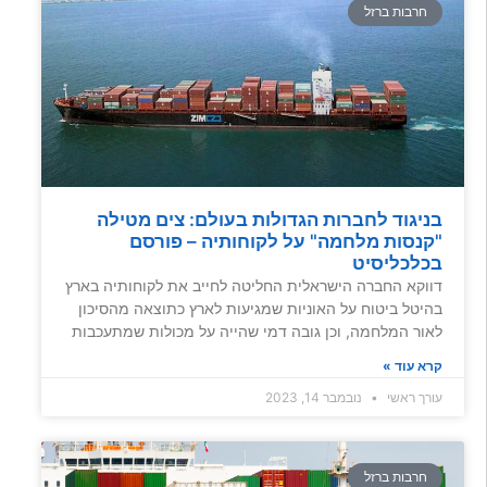
חרבות ברזל
בניגוד לחברות הגדולות בעולם: צים מטילה
"קנסות מלחמה" על לקוחותיה – פורסם
בכלכליסיט
דווקא החברה הישראלית החליטה לחייב את לקוחותיה בארץ
בהיטל ביטוח על האוניות שמגיעות לארץ כתוצאה מהסיכון
לאור המלחמה, וכן גובה דמי שהייה על מכולות שמתעכבות
קרא עוד »
עורך ראשי
נובמבר 14, 2023
חרבות ברזל