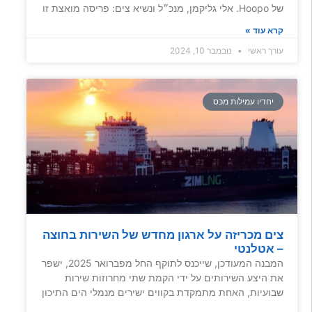
של Hoopo. אלי גליקמן, מנכ״ל ונשיא צים: פריסה מואצת זו
קרא עוד »
עורך ראשי
נובמבר 10, 2024
יחדיו עמילות מכס
צים מכריזה על ארגון מחדש של השירות בחוצה
– אטלנטי
המבנה המעודכן, שייכנס לתוקף החל מפברואר 2025, ישפר
את היצע השירותים על ידי הקמת שתי מחרוזות שירות
שבועיות, האחת מתמקדת בקווים ישירים מנמלי הים התיכון