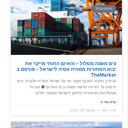
חרבות ברזל
צים משנה מסלול – והאיום החותי מייקר את
יבוא הסחורות ממזרח אסיה לישראל – פורסם ב
TheMarker
הניסיון החותי לאכוף מצור ימי על ישראל הצליח חלקית: צים
תימנע עד הודעה חדשה משיט בים האדום ■ אוניות
שמפליגות מהמזרח הרחוק לישראל וממנה יפליגו
קרא עוד »
עורך ראשי
נובמבר 29, 2023