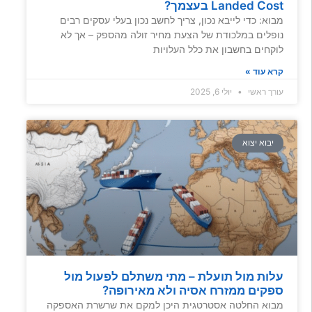
Landed Cost בעצמך?
מבוא: כדי לייבא נכון, צריך לחשב נכון בעלי עסקים רבים
נופלים במלכודת של הצעת מחיר זולה מהספק – אך לא
לוקחים בחשבון את כלל העלויות
קרא עוד »
עורך ראשי
יולי 6, 2025
יבוא יצוא
עלות מול תועלת – מתי משתלם לפעול מול
ספקים ממזרח אסיה ולא מאירופה?
מבוא החלטה אסטרטגית היכן למקם את שרשרת האספקה