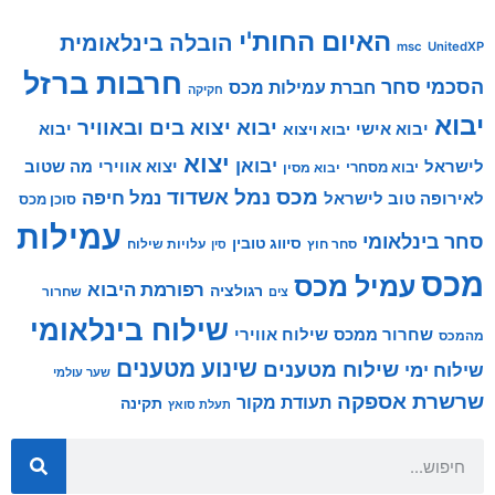
האיום החות'י
הובלה בינלאומית
msc
UnitedXP
חרבות ברזל
הסכמי סחר
חברת עמילות מכס
חקיקה
יבוא
יבוא יצוא בים ובאוויר
יבוא אישי
יבוא
יבוא ויצוא
יצוא
יבואן
לישראל
יצוא אווירי
מה שטוב
יבוא מסחרי
יבוא מסין
מכס
נמל אשדוד
נמל חיפה
לאירופה טוב לישראל
סוכן מכס
עמילות
סחר בינלאומי
סיווג טובין
סחר חוץ
עלויות שילוח
סין
מכס
עמיל מכס
רפורמת היבוא
רגולציה
שחרור
צים
שילוח בינלאומי
שילוח אווירי
שחרור ממכס
מהמכס
שינוע מטענים
שילוח מטענים
שילוח ימי
שער עולמי
שרשרת אספקה
תעודת מקור
תקינה
תעלת סואץ