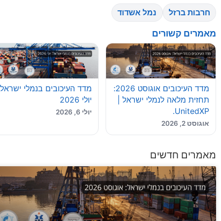
עורך ראשי יולי 24, 2026 UnitedXP,...
חרבות ברזל
נמל אשדוד
24 July 2026
יבוא מסין פרק 4 – תקינה, בקרת איכות, ניהול סיכונים וסיכום המדריך
מאמרים קשורים
יבוא מסין × 1 פרק 1...
19 July 2026
מדריך לבחירת חברת שילוח ועמיל מכס: 10 שאלות שחייבים לשאול
מדריך מעשי ליבואנים וליצואנים מדריך לבחירת חברת שילוח ועמיל מכס
מדד העיכובים בנמלי ישראל:
מדד העיכובים אוגוסט 2026:
19 July 2026
יולי 2026
תחזית מלאה לנמלי ישראל |
התוכנית הלאומית לתשתיות לוגיסטיות: 
UnitedXP.
יולי 6, 2026
התוכנית הלאומית לתשתיות לוגיסטיות | UnitedXP התוכנית הלאומית לתשתיות לוגיסטיות: השלכות על שינוע המטענים...
אוגוסט 2, 2026
13 July 2026
יבוא מסין פרק 3 – שילוח מסין, מכס ושחרור סחורה בישראל לעסקים
מאמרים חדשים
יבוא מסין × 1 פרק 1...
13 July 2026
השפעת פרויקט "הנמלים היבשתיים" על
השפעת הנמלים היבשתיים על שרשרת האספקה | UnitedXP השפעת פרויקט "הנמלים היבשתיים" על שרשרת.
13 July 2026
מדד העיכובים אוגוסט 2026: תחזית מלאה לנמלי ישראל | UnitedXP.