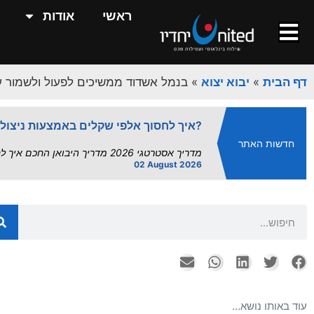
השפעת פרויקט "הנמלים היבשתיים" על
ראשי
אודות
השפעת הנמלים היבשתיים על שרשרת האספקה | UnitedXP השפעת פרויקט "הנמלים היבשתיים" על שרשרת.
13 July 2026
מדד העיכובים אוגוסט 2026: תחזית מלאה לנמלי ישראל | UnitedXP.
דף הבית
»
יבוא יצוא
»
בנמל אשדוד ממשיכים לפעול ולשמור 
מדד העיכובים של UnitedXP | תחזית תפעולית אוגוסט 2026 – עומסי קיץ מחייבים מרווח...
02 August 2026
איך לחסוך אלפי שקלים באמצעות ניצול הסכמי סחר?
חדשות האתר
מדריך אסטרטגי 2026 מדריך היבואן החכם איך לחסוך אלפי שקלים באמצעות ניצול הסכמי סחר – עם UnitedXP ישראל...
02 August 2026
הסחר הישראלי בצל המלחמה: רפורמות במ
מבוא: בין רפורמה לאיום קיומי חודש יולי 2026 מציג דואליות חדה בזירת הסחר הבינלאומי של ישראל. מצד אחד,...
26 July 2026
שירותי אחסנה ואריזה - המדריך המלא
עורך ראשי יולי 26, 2026 אחסנה לוגיסטית,...
26 July 2026
יבוא מסין: המדריך השלם ליבואן הישראל
עוד באותו נושא…