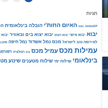
תגיות
האיום החות'י
הובלה בינלאומית
הס
msc
UnitedXP
יבוא
יבוא יצוא בים ובאוויר
יבוא אישי
יבוא 
יבוא ויצוא
מכס
נמל אשדוד
נמל חיפה
לאירופה טוב לישראל
סוכן 
עמילות מכס
עמיל מכס
רפורמת
רגולציה
צים
בינלאומי
שינוע מטע
שילוח מטענים
שילוח ימי