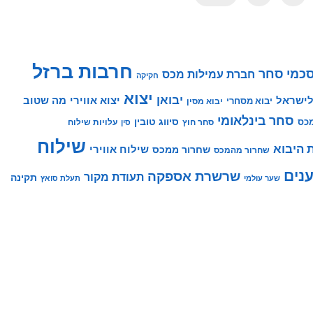
חרבות ברזל
כמי סחר
חברת עמילות מכס
חקיקה
יצוא
יבואן
לישראל
יצוא אווירי
מה שטוב
יבוא מסחרי
יבוא מסין
סחר בינלאומי
סיווג טובין
מכס
סחר חוץ
עלויות שילוח
סין
שילוח
 היבוא
שילוח אווירי
שחרור ממכס
שחרור מהמכס
נים
שרשרת אספקה
תעודת מקור
תקינה
שער עולמי
תעלת סואץ