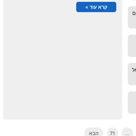
קרא עוד »
ייבים
אל
…
71
הבא