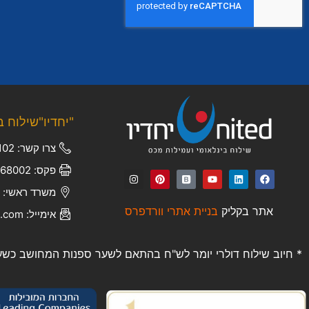
"יחדיו"שילוח ב
צרו קשר: 050-6672102
פקס: 03-5368002
משרד ראשי: יוני נתניהו 4
אתר בקליק
בניית אתרי וורדפרס
אימייל: ofir.k@united-il.com
* חיוב שילוח דולרי יומר לש"ח בהתאם לשער ספנות המחושב כשער 