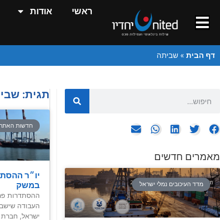
ראשי
אודות
דף הבית
»
שביתה
תגית: שבי
חדשות האתר
מאמרים חדשים
יו״ר ההסתד
במשק
מדד העיכובים נמלי ישראל
ההסתדרות פר
העבודה שישבת
ישראל, חברת 