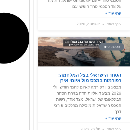
הסכמי סחר – עם UnitedXP ישראל חתומה
על 18 הסכמי סחר חופשי עם
קרא עוד »
עורך ראשי
אוגוסט 2, 2026
הסכמי סחר
הסחר הישראלי בצל המלחמה:
רפורמות במכס מול איומי אירן
מבוא: בין רפורמה לאיום קיומי חודש יולי
2026 מציג דואליות חדה בזירת הסחר
הבינלאומי של ישראל. מצד אחד, רשות
המכס הישראלית מובילה מהלכים פורצי
דרך
קרא עוד »
עורך ראשי
יולי 26, 2026