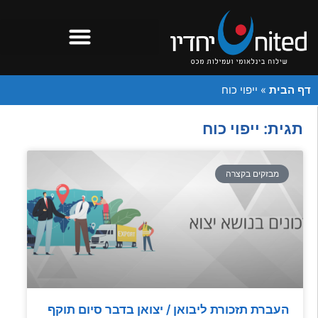
דף הבית
»
ייפוי כוח
תגית: ייפוי כוח
מבזקים בקצרה
העברת תזכורת ליבואן / יצואן בדבר סיום תוקף