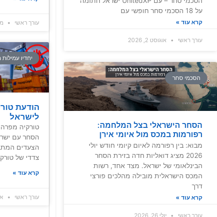
הסכמי סחר – עם UnitedXP ישראל חתומה
על 18 הסכמי סחר חופשי עם
קרא עוד »
עורך ראשי
מאי 9
עורך ראשי
אוגוסט 2, 2026
יחדיו עמילות 
הסכמי סחר
הודעת טורק
לישראל
הסחר הישראלי בצל המלחמה:
טורקיה מפרה 
רפורמות במכס מול איומי אירן
הסחר עם ישרא
מבוא: בין רפורמה לאיום קיומי חודש יולי
הצעדים המתב
2026 מציג דואליות חדה בזירת הסחר
צדדי של טורקי
הבינלאומי של ישראל. מצד אחד, רשות
קרא עוד »
המכס הישראלית מובילה מהלכים פורצי
דרך
עורך ראשי
אפרי
קרא עוד »
עורך ראשי
יולי 26, 2026