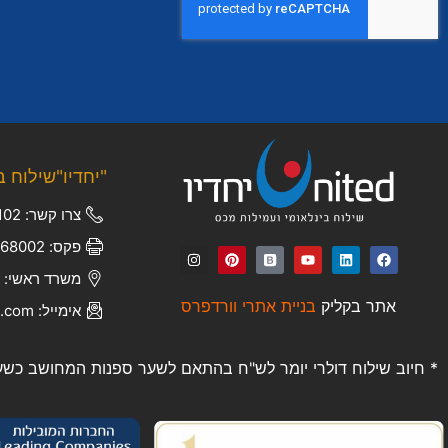
"יחדיו"שילוח ב
צרו קשר: 050-6672102
פקס: 03-5368002
משרד ראשי: יוני נתניהו 4
אתר בקליק
בניית אתרי וורדפרס
אימייל: ofir.k@united-il.com
* חיוב שילוח דולרי יומר לש"ח בהתאם לשער ספנות המחושב כשער 