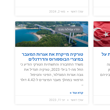
עורך ראשי
מאי 2, 2024
יחדיו עמילות מכס
 על
טורקיה מייקרת את אגרות המעבר
במיצרי הבוספורוס והדרדנלים
ה
משרד התחבורה והתשתיות הטורקי הודיע כי
ן
החל מה-1 ביולי 2023, טורקיה תגדיל את
 פריטים, ביניהם
גובה אגרות המגדלור, הפינוי והטיפול
הרפואי במהלך מעבר המיצרים ל-4.42 דולר
–
קרא עוד »
עורך ראשי
יוני 11, 2023