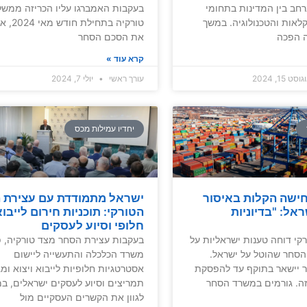
רחב בין המדינות בתחומי
בעקבות האמברגו עליו הכריזה ממש
לאות והטכנולוגיה. במשך
טורקיה בתח
ה הפכה
את הסכם הסחר
קרא עוד »
סט 15, 2024
עורך ראשי
יולי 7, 2024
יחדיו עמילות מכס
ישה הקלות באיסור
ישראל מתמודדת עם עצירת 
אל: "בדיוניות
הטורקי: תוכניות חירום לייבו
חלופי וסיוע לעסקים
קי דוחה טענות ישראליות על
בעקבות עצירת הסחר מצד טורקיה, פ
הסחר שהוטל על ישראל.
משרד הכלכלה והתעשייה ליישום
ור יישאר בתוקף עד להפסקת
אסטרטגיות חלופיות לייבוא ויצוא ומ
ה. גורמים במשרד הסחר
תמריצים וסיוע לעסקים ישראלים, ב
לגוון את הקשרים העסקיים מול