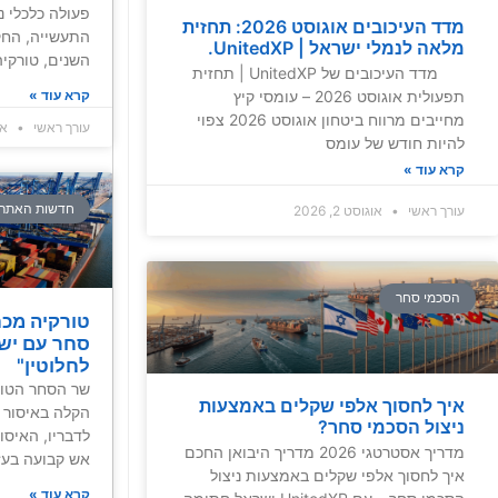
פעולה כלכלי נ
מדד העיכובים אוגוסט 2026: תחזית
התעשייה, החק
מלאה לנמלי ישראל | UnitedXP.
השנים, טורקי
מדד העיכובים של UnitedXP | תחזית
קרא עוד »
תפעולית אוגוסט 2026 – עומסי קיץ
מחייבים מרווח ביטחון אוגוסט 2026 צפוי
עורך ראשי
אוגו
להיות חודש של עומס
קרא עוד »
חדשות האתר
עורך ראשי
אוגוסט 2, 2026
הסכמי סחר
טורקיה מכח
סחר עם ישר
לחלוטין"
שר הסחר הטור
איך לחסוך אלפי שקלים באמצעות
הקלה באיסור 
ניצול הסכמי סחר?
לדבריו, האיס
מדריך אסטרטגי 2026 מדריך היבואן החכם
אש קבועה בעז
איך לחסוך אלפי שקלים באמצעות ניצול
קרא עוד »