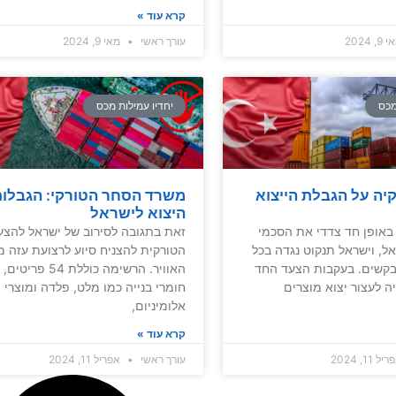
קרא עוד »
, 2024
עורך ראשי
מאי 9, 2024
מכס
יחדיו עמילות מכס
יה על הגבלת הייצוא
משרד הסחר הטורקי: הגבלות
היצוא לישראל
באופן חד צדדי את הסכמי
זאת בתגובה לסירוב של ישראל להצע
ל, וישראל תנקוט נגדה בכל
הטורקית להצניח סיוע לרצועת עזה מ
קשים. בעקבות הצעד החד
האוויר. הרשימה כוללת 54
ה לעצור יצוא מוצרים
חומרי בנייה כמו מלט, פלדה ומוצרי
אלומיניום,
קרא עוד »
ל 11, 2024
עורך ראשי
אפריל 11, 2024