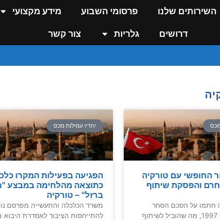
השירותים שלנו
פרסומי השבוע
מידע מקצועי
דרושים
גלריות
צור קשר
יה
מכס
יחדיו עמילות מכס
 החופשי עם טורקיה
הפגיעה בפעילות המקרו כלכ
חרם והפסקת שיתוף
כתוצאה מהלחימה במבצע "ח
ברזל" – טורקיה
ה חתמו על הסכם הסחר
משרד הכלכלה והתעשייה מפרסם נו
החופשי בשנת 1997, מה שהוביל לשיתוף
להתייחסות הציבור לאסדרת היבוא מ