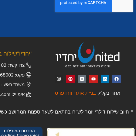
"יחדיו"שילוח ב
צרו קשר: 050-6672102
פקס: 03-5368002
משרד ראשי: יוני נתניהו 4
אתר בקליק
בניית אתרי וורדפרס
אימייל: ofir.k@united-il.com
* חיוב שילוח דולרי יומר לש"ח בהתאם לשער ספנות המחושב כשער 