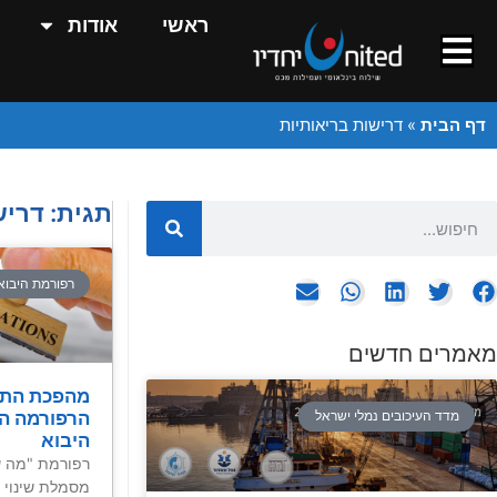
ראשי
אודות
דף הבית
»
דרישות בריאותיות
תגית: דריש
רפורמת היבוא
מאמרים חדשים
מהפכת התק
הרפורמה הא
מדד העיכובים נמלי ישראל
היבוא
רפורמת "מה ש
מסמלת שינוי 