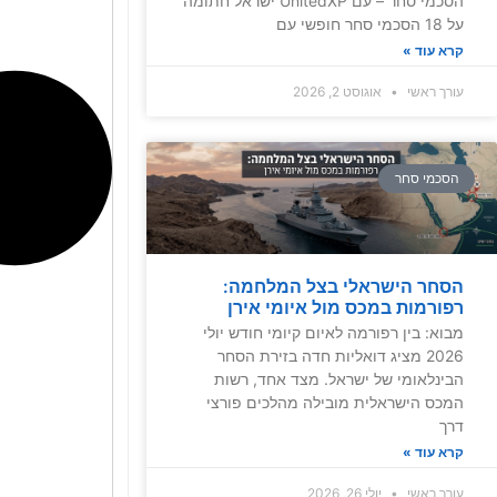
הסכמי סחר – עם UnitedXP ישראל חתומה
על 18 הסכמי סחר חופשי עם
קרא עוד »
עורך ראשי
אוגוסט 2, 2026
הסכמי סחר
הסחר הישראלי בצל המלחמה:
רפורמות במכס מול איומי אירן
מבוא: בין רפורמה לאיום קיומי חודש יולי
2026 מציג דואליות חדה בזירת הסחר
הבינלאומי של ישראל. מצד אחד, רשות
המכס הישראלית מובילה מהלכים פורצי
דרך
קרא עוד »
עורך ראשי
יולי 26, 2026