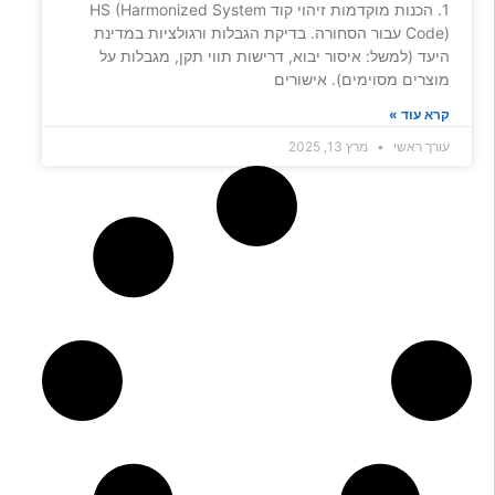
1. הכנות מוקדמות זיהוי קוד HS (Harmonized System
Code) עבור הסחורה. בדיקת הגבלות ורגולציות במדינת
היעד (למשל: איסור יבוא, דרישות תווי תקן, מגבלות על
מוצרים מסוימים). אישורים
קרא עוד »
עורך ראשי
מרץ 13, 2025