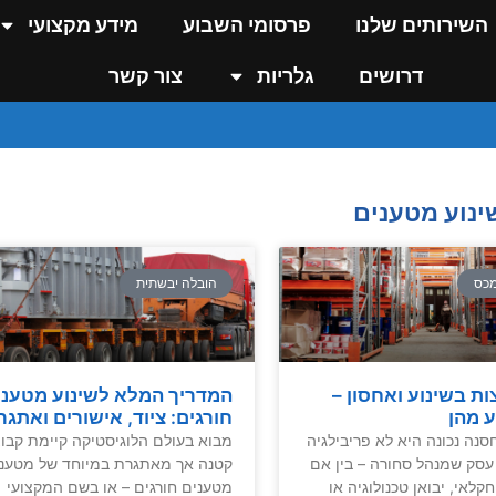
השירותים שלנו
פרסומי השבוע
מידע מקצועי
דרושים
גלריות
צור קשר
ינוע מטענים
מכס
הובלה יבשתית
ות בשינוע ואחסון –
המדריך המלא לשינוע מטעני
ע מהן
חורגים: ציוד, אישורים ואתגר
נה נכונה היא לא פריבילגיה
מבוא בעולם הלוגיסטיקה קיימת קבו
עסק שמנהל סחורה – בין אם
קטנה אך מאתגרת במיוחד של מטעני
קלאי, יבואן טכנולוגיה או
מטענים חורגים – או בשם המקצועי