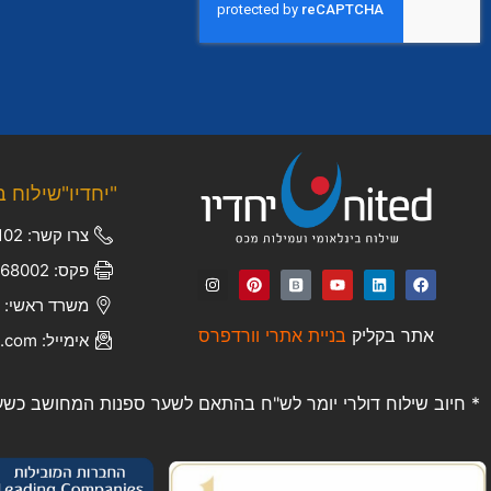
"יחדיו"שילוח ב
צרו קשר: 050-6672102
פקס: 03-5368002
משרד ראשי: יוני נתניהו 4
אתר בקליק
בניית אתרי וורדפרס
אימייל: ofir.k@united-il.com
* חיוב שילוח דולרי יומר לש"ח בהתאם לשער ספנות המחושב כשער 