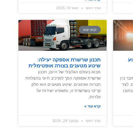
עורך ראשי
ינואר 19, 2025
יבוא יצוא
וע
תכנון שרשרת אספקה ​​יעילה:
שינוע מטענים בצורה אופטימלית
מבוא בעולם הגלובלי של היום, תכנון
בר בין
שרשרת אספקה ​​הפך למרכיב חיוני בהצלחת
. לצד
חברות וארגונים. שינוע מטענים הוא חלק
בחובו
קריטי בשרשרת זו, ומשפיע ישירות על
עלויות,
קרא עוד »
עורך ראשי
נובמבר 28, 2024