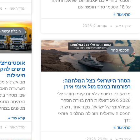
הסכמי סחר – עם UnitedXP ישראל חתומה
על 18 הסכמי סחר חופשי עם
עורך ראשי
מרץ 9
קרא עוד »
עורך ראשי
אוגוסט 2, 2026
הובלה יבשתי
הסכמי סחר
אופטימיזצי
טיפים להקט
היעילות
הסחר הישראלי בצל המלחמה:
מבואשינוע מט
רפורמות במכס מול איומי אירן
בשרשרת האספק
מבוא: בין רפורמה לאיום קיומי חודש יולי
שבו מסחר בינל
2026 מציג דואליות חדה בזירת הסחר
בצמיחה מתמדת
הבינלאומי של ישראל. מצד אחד, רשות
מטענים במהירו
המכס הישראלית מובילה מהלכים פורצי
קרא עוד »
דרך
עורך ראשי
נובמ
קרא עוד »
עורך ראשי
יולי 26, 2026