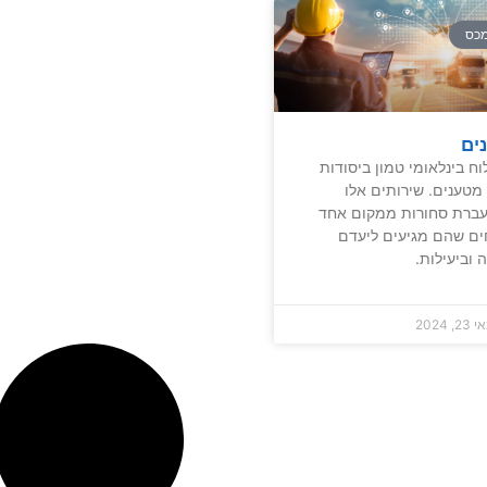
מכס
ים
ח בינלאומי טמון ביסודות
מטענים. שירותים אלו
עברת סחורות ממקום אחד
ים שהם מגיעים ליעדם
וביעילות.
2, 2024