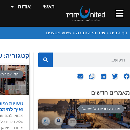
ראשי
אודות
דף הבית
»
שירותי החברה
»
שינוע מטענים
קטגוריה: ש
יחדיו עמילות 
מאמרים חדשים
טעויות נפוצ
ואיך להימנ
מדד העיכובים נמלי ישראל
מבוא: למה אחס
אלא הכרח כל 
מדובר ביצואן ח