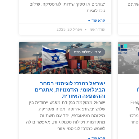
ים שאינם
יצואנים או ספקי שירותי לוגיסטיקה. שילוב
טכנולוגיות
קרא עוד »
עורך ראשי
אפריל 20, 2025
יחדיו עמילות מכס
ישראל כמרכז לוגיסטי בסחר
הבינלאומי: הזדמנויות, אתגרים
וההשפעה האזורית
Frei –
ישראל ממוקמת בנקודת מפגש ייחודית בין
Fre
שלוש יבשות: אירופה, אסיה ואפריקה.
י מרכזי
מיקומה הגיאוגרפי, יחד עם תשתיות
סחר
מתקדמות ויכולות טכנולוגיות, מאפשרים לה
לשמש כמרכז לוגיסטי אזורי
קרא עוד »