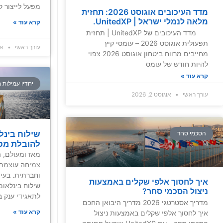
מפעל לייצור 
מדד העיכובים אוגוסט 2026: תחזית
מלאה לנמלי ישראל | UnitedXP.
קרא עוד »
מדד העיכובים של UnitedXP | תחזית
תפעולית אוגוסט 2026 – עומסי קיץ
עורך ראשי
אוגו
מחייבים מרווח ביטחון אוגוסט 2026 צפוי
להיות חודש של עומס
קרא עוד »
יחדיו עמילות 
עורך ראשי
אוגוסט 2, 2026
שילוח בינל
הסכמי סחר
להובלת מט
מאז ומעולם, 
צמיחה עוצמתי
וחברתית. בעידן
איך לחסוך אלפי שקלים באמצעות
ניצול הסכמי סחר?
לתאגידי ענק ב
מדריך אסטרטגי 2026 מדריך היבואן החכם
קרא עוד »
איך לחסוך אלפי שקלים באמצעות ניצול