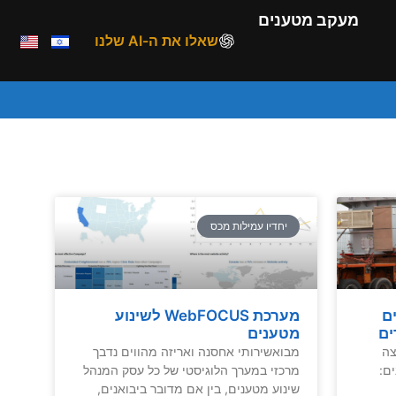
מעקב מטענים
שאלו את ה-AI שלנו
יחדיו עמילות מכס
ם
מערכת WebFOCUS לשינוע
ים
מטענים
צה
מבואשירותי אחסנה ואריזה מהווים נדבך
ם:
מרכזי במערך הלוגיסטי של כל עסק המנהל
שינוע מטענים, בין אם מדובר ביבואנים,