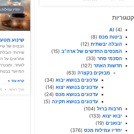
יחדיו עמילות 
קטגוריות
AI
(4)
ביטוח מכס
(8)
שינוע מטענ
הובלה יבשתית
(12)
הבסיס של שילו
המכסים החדשים של ארה”ב
(15)
שירותי הובלת 
הסכמי סחר
(33)
אחראים על ה
לאחר, ומבטיח
חדשות האתר
(127)
המיועד בבטחה 
מבזקים בקצרה
(63)
עדכונים בנושא יבוא
(34)
קרא עוד »
עדכונים בנושא יצוא
(14)
עורך ראשי
מאי 3
עדכונים בנושא מכס
(24)
עדכונים בנושא תקינה
(5)
חרבות ברזל
(104)
יבוא יצוא
(133)
יבואנים
(19)
יחדיו עמילות מכס
(376)