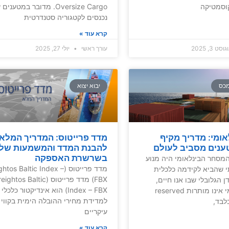
קוסמטיקה
Oversize Cargo. מדובר במטענ
נכנסים לקטגוריה סטנדרטית
קרא עוד »
סט 3, 2025
עורך ראשי
יולי 27, 2025
מכס
יבוא יצוא
אומי: מדריך מקיף
מדד פרייטוס: המדריך המלא
ענים מסביב לעולם
להבנת המדד והמשמעות שלו
בשרשרת האספקה
המסחר הבינלאומי היה מנוע
מדד פרייטוס (ghtos Baltic Index
 שהביא לקידמה כלכלית
FBX) מדד פרייטוס (ightos Baltic
 הגלובלי שבו אנו חיים,
Index – FBX) הוא אינדיקטור כלכל
שילוח בינלאומי אינו מותרות reserved
למדידת מחירי ההובלה הימית בקווי 
לבד,
עיקריים
קרא עוד »