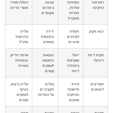
רפורמת
הפחתת
פגיעה
הוזלת מחירי
התקינה
עלויות,
ביצרנים
מוצרי צריכה
תחרות
מקומיים
מוגברת
יבוא מקוון
הקלות
ירידה
עלייה
לצרכנים
בהכנסות
ברכישות
פרטיים
ממסים
מחו"ל
חובת דיווח
ייעול
הוצאות
שיפור הדיוק
דיגיטלי
ושקיפות
התאמה
והפחתת
בתהליכי
לעסקים
טעויות
דיווח
קטנים
תמריצים
עידוד
נטלים
עלייה ביצוא,
ליצואנים
חדשנות
תקציביים
בעיקר
והרחבת
על המדינה
לעסקים
שווקים
קטנים
תקנות
שיפור
עלויות
חיזוק