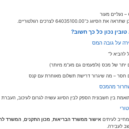
 הסיווג כ־64035100.00 לצרכים רגולטוריים.
טובין נכון כל כך חשוב?
רה על גובה המס
ל להביא ל־
יתר של מכס (ולפעמים גם מע”מ מיותר)
 חסר – מה שיגרור דרישת תשלום מאוחרת עם קנס
שחרור מהמכס
אמת בין חשבונית הספק לבין הסיווג עשויה לגרום לעיכוב, העברת 
ורי
 מחייב לעיתים
אישור ממשרד הבריאות
,
מכון התקנים
,
המשרד להג
ב לעבירה.