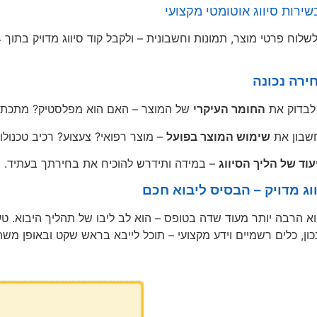
ח פרטי מוצר, תמונות וחשבונית – ולקבל קוד סיווג מדויק בתוך 24 שעות.
ירה נכונה
לבדוק את
החומר העיקרי
של המוצר – האם הוא מפלסטיק? מתכת?
שבון את
שימוש המוצר בפועל
– מוצר רפואי? צעצוע? רכיב טכנולוג
עוד של הליך הסיווג
– במידה ותידרש להוכיח את בחירתך בעתיד.
ווג מדויק – הבסיס ליבוא חכם
 הוא הרבה יותר מעוד שדה בטופס – הוא לב ליבו של תהליך היבוא. ט
נכון, כלים רשמיים וידע מקצועי – תוכל לייבא בראש שקט ובאופן מש