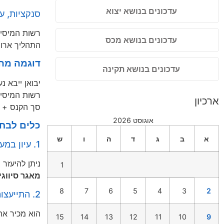
עדכונים בנושא יצוא
סנקציות, ע
רשות המיסי
עדכונים בנושא מכס
התהליך ארוך,
דוגמה מהש
עדכונים בנושא תקינה
יבואן ייבא נע
רשות המיסים קבעה שמדובר בנ
ארכיון
סך הקנס + ההפר
אוגוסט 2026
כלים לבחי
א
ב
ג
ד
ה
ו
ש
1. עיון במערכת סיווג טובין של רשות המיסים
ניתן להיעזר
1
מאגר סיווגי
8
7
6
5
4
3
2
2. התייעצות עם עמיל מכס מורשה
הוא מכיר את
15
14
13
12
11
10
9