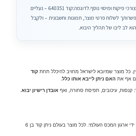
לכל מוצר בעולם ניתן קוד בן 6 ספרות, ובישראל נהוג להוסיף ספרות מקומיות לצורכי פיקוח ומיסוי נוסף.לדוגמה:קוד 640351 – נעליים
64035100.0 לצרכים רגולטוריים. באפשרותך לשלוח פרטי מוצר, תמונות וחשבונית – ולקבל
בין. כל מוצר שמיובא לישראל מחויב להיכלל תחת
קוד
ים אף את
האם ניתן לייבא אותו כלל
.
: קנסות, עיכובים, תפיסת סחורה, ואף
אובדן רישיון יבוא
.
מערכת הסיווג מבוססת על תקן בינלאומי – Harmonized System – המנוהל על ידי ארגון המכס העולמי. לכל מוצר בעולם ניתן קוד בן 6