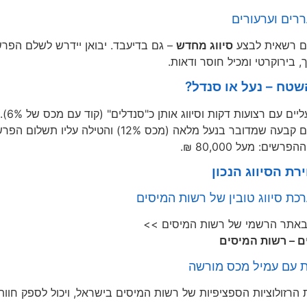
ררים וערעורים
ם רשאית לבצע
סיווג מחדש
– גם בדיעבד. יבואן יידרש לשלם הפרש
 בירוקרטי ומכיל חוסר ודאות.
טח – נעל או סנדל?
ליים עם רצועות דקות וסיווג אותן כ"סנדלים" (קוד עם מכס של 6%).
על מלאה (מכס 12%) והטילה עליו תשלום הפרשים רטרואקטיבי על 4 משלוחים אחורנית.
שים: מעל 80,000 ₪.
רת הסיווג הנכון
 באתר הרשמי של רשות המיסים >>
ם – רשות המיסים
 הרזולוציות הספציפיות של רשות המיסים בישראל, ויכול לספק חוות