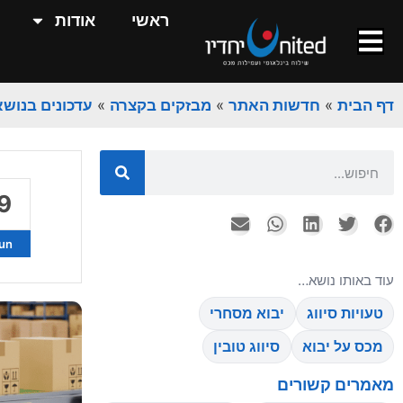
ראשי
אודות
0
דף הבית
»
חדשות האתר
»
מבזקים בקצרה
»
עדכונים בנושא
ul
9
un
עוד באותו נושא…
טעויות סיווג
יבוא מסחרי
0
מכס על יבוא
סיווג טובין
ul
מאמרים קשורים