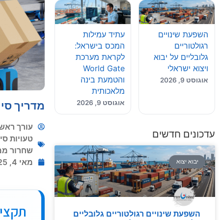
השפעת שינויים
עתיד עמילות
רגולטוריים
המכס בישראל:
גלובליים על יבוא
לקראת מערכת
ויצוא ישראלי
World Gate
והטמעת בינה
אוגוסט 9, 2026
מלאכותית
אוגוסט 9, 2026
מדריך סיוו
עורך ראשי
עדכונים חדשים
טעויות סיו
שחרור ממ
מאי 4, 2025
יבוא יצוא
תקצי
השפעת שינויים רגולטוריים גלובליים