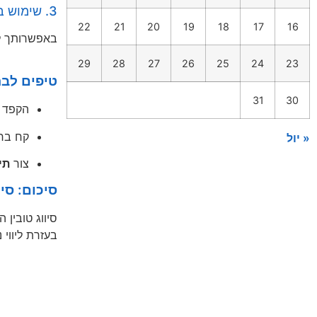
3. שימוש בשירות סיווג אוטומטי מקצועי
22
21
20
19
18
17
16
באפשרותך לשלו
29
28
27
26
25
24
23
טיפים לבח
31
30
הקפד 
קח בח
« יול
צור
תי
סיכום: סי
סיווג טובין
בעזרת ליווי 