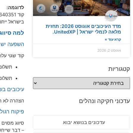
לדוגמה:
קוד 640351 – נעליים מעור
בישראל ייתכן שתראה את
מדד העיכובים אוגוסט 2026: תחזית
מלאה לנמלי ישראל | UnitedXP.
למה סיווג 
קרא עוד »
השפעה ישי
אוגוסט 2, 2026
קוד שגוי עלו
תשלום 
קטגוריות
תשלום
עיכובים ב
עדכוני חקיקה ונהלים
הצהרה לא תו
פיקוח רגולט
עדכונים בנושא יבוא
סיווג מסוים
– דבר שייחש