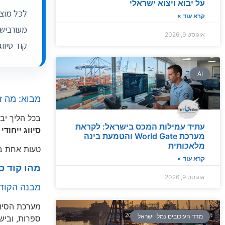
על יבוא ויצוא ישראלי
קרא עוד »
אוגוסט 9, 2026
קוד סיווג מדויק בתוך 24 שעות. סיווג טוב
AI
מבוא: מה זה
בכל הליך יב
עתיד עמילות המכס בישראל: לקראת
סיווג ייחודי
(S Code
מערכת World Gate והטמעת בינה
מלאכותית
טעות אחת בס
קרא עוד »
מהו קוד סיווג (HS Code) ו
אוגוסט 9, 2026
מבנה הקוד 
מדד העיכובים נמלי ישראל
ספרות, וביש