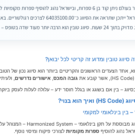
מעורבישראל ייתכן שתראה את הסיווג כ־0
ין הוא הרבה יותר מעוד שדה בטופס – הוא לב ליבו של תהליך היבוא.
 סיווג טובין ומדוע זה קריטי לכל יבואן?
וא, אחד הצעדים הראשונים והקריטיים ביותר הוא סיווג נכון של הטו
H), אשר קובע את
גובה המכס
,
אישורים נדרשים
, ולעית
יווג – בין אם בשוגג או בגלל חוסר ידע – עלולה לעלות לעסק ביוקר
איך הוא בנוי?
– בין בינלאומי למקומי
ראל נהוג להוסיף
ספרות מקומיות
לצורכי פיקוח ומיסוי נוסף.