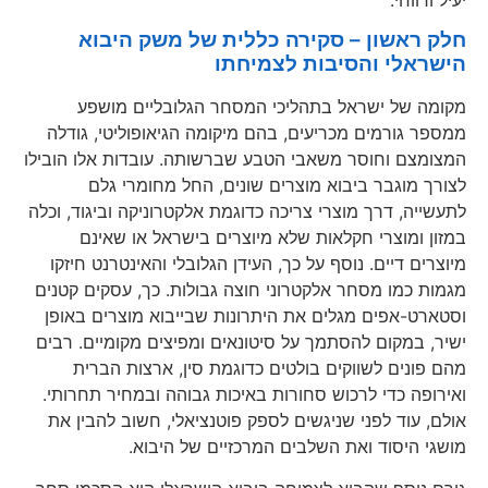
חלק ראשון – סקירה כללית של משק היבוא
הישראלי והסיבות לצמיחתו
מקומה של ישראל בתהליכי המסחר הגלובליים מושפע
ממספר גורמים מכריעים, בהם מיקומה הגיאופוליטי, גודלה
המצומצם וחוסר משאבי הטבע שברשותה. עובדות אלו הובילו
לצורך מוגבר ביבוא מוצרים שונים, החל מחומרי גלם
לתעשייה, דרך מוצרי צריכה כדוגמת אלקטרוניקה וביגוד, וכלה
במזון ומוצרי חקלאות שלא מיוצרים בישראל או שאינם
מיוצרים דיים. נוסף על כך, העידן הגלובלי והאינטרנט חיזקו
מגמות כמו מסחר אלקטרוני חוצה גבולות. כך, עסקים קטנים
וסטארט-אפים מגלים את היתרונות שבייבוא מוצרים באופן
ישיר, במקום להסתמך על סיטונאים ומפיצים מקומיים. רבים
מהם פונים לשווקים בולטים כדוגמת סין, ארצות הברית
ואירופה כדי לרכוש סחורות באיכות גבוהה ובמחיר תחרותי.
אולם, עוד לפני שניגשים לספק פוטנציאלי, חשוב להבין את
מושגי היסוד ואת השלבים המרכזיים של היבוא.