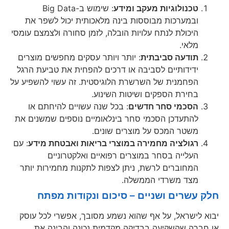
טכנולוגיות מעקב ומידע
: שימוש ב-Big Data
ובמערכות מבוססות בינה מלאכותית יכול לשפר את
היכולת לנתח עלויות הובלה, לזמן סחורה ולצמצם עומסי
מלאי.
תודעה סביבתית
: יותר ויותר עסקים מחפשים מוצרים
ידידותיים לסביבה או דרכים להפחית את טביעת הרגל
הפחמנית של השרשרת הלוגיסטית. זה עשוי להשפיע על
בחירת הספקים ושיטות השינוע.
הסכמי סחר חדשים
: בכל שנה עשויים להיחתם או
להתעדכן הסכמי סחר בינלאומיים נוספים שמשנים את
משטר המכס על מוצרים שונים.
רגולציה מחמירה במוצרי בריאות ואבטחת מידע
: עם
העלייה בסחר במוצרים רפואיים ואלקטרוניים
המחוברים לרשת, ניתן לצפות לתקנות מחמירות יותר
מצד משרדי הממשלה.
חלק עשרים ושניים – סיכום ונקודות מפתח
יבוא לישראל, על אף שהוא נשמע מסובך, אפשרי לכל עוסק
או חברה שהשקיעה בבדיקה מקדמית נכונה והבינה את