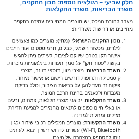
חלק שביעי – רגולציה נוספת: מכון התקנים,
משרד הבריאות, משרד החקלאות
מעבר לחובת המכס, יש מוצרים המחייבים עמידה בתקנים
מחייבים או דרישות משרדיות:
מכון התקנים הישראלי (מתי)
: מוצרים כמו צעצועים
לילדים, מכשור חשמלי, כבלים, תרמוסטטים ועוד חייבים
אישור תקן בטרם שיווקם לציבור. לעיתים ניתן להגיש
בקשת "פטור תקן" על סמך תעודות בינלאומיות מוכרות.
משרד הבריאות
: מוצרי מזון, תוספי תזונה, מוצרי
קוסמטיקה ותרופות דורשים רישום או אישור מיוחד.
פיקוח זה נועד להגן על בריאות הציבור, וכולל בדיקת
מעבדות ולפעמים בחינת הרכב המוצר.
משרד החקלאות
: יבואני מוצרי חקלאות, צמחים, זרעים
או בעלי חיים כפופים לתנאים מחמירים למניעת חדירת
מזיקים ומחלות למדינה.
משרד התקשורת
: מוצרים המכילים רכיבי שידור (כגון
Wi-Fi, Bluetooth) עשויים לדרוש רישיון ייבוא. לעיתים
ניתן להסתפק בהצהרה של היצרן.