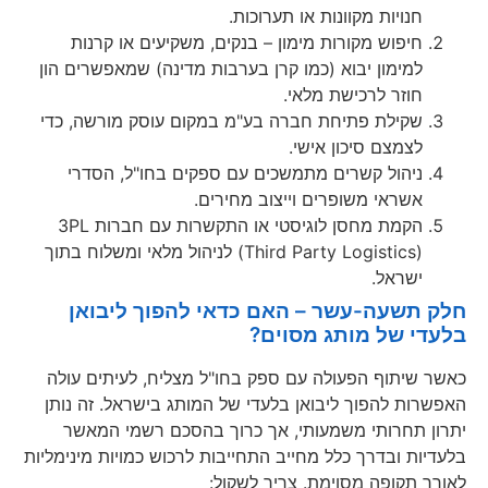
חנויות מקוונות או תערוכות.
חיפוש מקורות מימון – בנקים, משקיעים או קרנות
למימון יבוא (כמו קרן בערבות מדינה) שמאפשרים הון
חוזר לרכישת מלאי.
שקילת פתיחת חברה בע"מ במקום עוסק מורשה, כדי
לצמצם סיכון אישי.
ניהול קשרים מתמשכים עם ספקים בחו"ל, הסדרי
אשראי משופרים וייצוב מחירים.
הקמת מחסן לוגיסטי או התקשרות עם חברות 3PL
(Third Party Logistics) לניהול מלאי ומשלוח בתוך
ישראל.
חלק תשעה-עשר – האם כדאי להפוך ליבואן
בלעדי של מותג מסוים?
כאשר שיתוף הפעולה עם ספק בחו"ל מצליח, לעיתים עולה
האפשרות להפוך ליבואן בלעדי של המותג בישראל. זה נותן
יתרון תחרותי משמעותי, אך כרוך בהסכם רשמי המאשר
בלעדיות ובדרך כלל מחייב התחייבות לרכוש כמויות מינימליות
לאורך תקופה מסוימת. צריך לשקול: