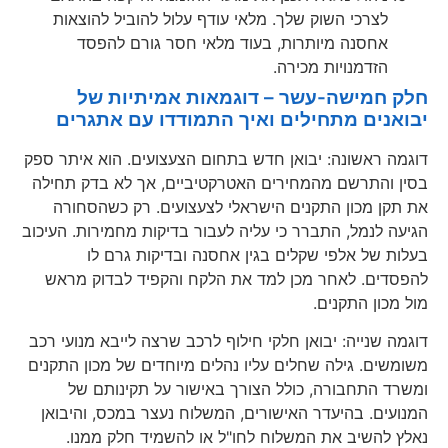
לצרכי השוק שלך. מלאי עודף עלול להוביל להוצאות
אחסנה מיותרות, בעוד מלאי חסר גורם להפסד
הזדמנויות מכירה.
חלק חמישה-עשר – דוגמאות אמיתיות של
יבואנים מתחילים ואיך התמודדו עם אתגרים
דוגמה ראשונה: יבואן חדש בתחום הצעצועים. הוא איתר ספק
בסין והתרשם מהמחירים האטרקטיביים, אך לא בדק תחילה
את תקן מכון התקנים הישראלי לצעצועים. רק כשהסחורה
הגיעה לנמל, התברר כי עליה לעבור בדיקות מחמירות. העיכוב
בעלות של אלפי שקלים בגין אחסנה ובדיקות גרם לו
להפסדים. לאחר מכן למד את הלקח והקפיד לבדוק מראש
מול מכון התקנים.
דוגמה שנייה: יבואן חלקי חילוף לרכב שרצה לייבא מנועי רכב
משומשים. גילה שחלים עליו נהלים מיוחדים של מכון התקנים
ומשרד התחבורה, כולל הצורך באישור על תקינותם של
המנועים. בהיעדר האישורים, המשלוח נעצר במכס, והיבואן
נאלץ להשיב את המשלוח לחו"ל או להשמיד חלק ממנו.