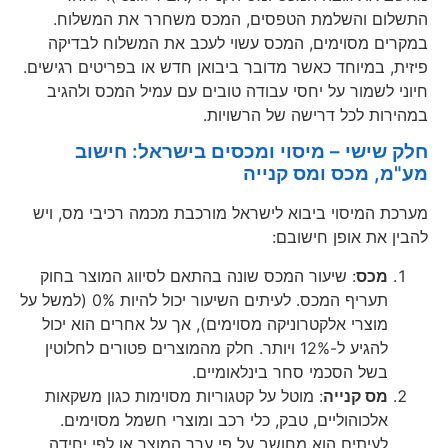
התשלום והשלמת הטפסים, המכס משחרר את המשלוח.
במקרים מסוימים, המכס עשוי לעכב את המשלוח לבדיקה
פיזית, במיוחד כאשר מדובר ביבואן חדש או בפריטים רגישים.
חיוני לשמור על יחסי עבודה טובים עם עמיל המכס ולהגיב
במהירות לכל דרישה של הרשויות.
חלק שישי – מיסוי ומכסים בישראל: חישוב
מע"מ, מכס ומס קנייה
מערכת המיסוי ביבוא לישראל מורכבת מכמה רכיבי מס, ויש
להבין את אופן חישובם:
מכס
: שיעור המכס שונה בהתאם לסיווג המוצר בחוק
תעריף המכס. לעיתים השיעור יכול להיות 0% (למשל על
מוצרי אלקטרוניקה מסוימים), אך על אחרים הוא יכול
להגיע ל-12% ויותר. חלק מהמוצרים פטורים לחלוטין
בשל הסכמי סחר בינלאומיים.
מס קנייה
: מוטל על קטגוריות מסוימות כגון משקאות
אלכוהוליים, טבק, כלי רכב ומוצרי חשמל מסוימים.
לעיתים הוא מחושב על פי ערך המוצר או לפי יחידה.