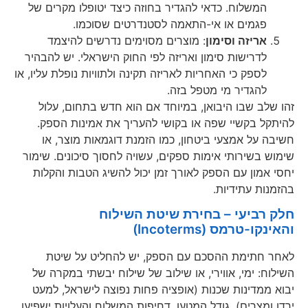
המשלוח. כדאי להגדיר בחוזה כיצד יטופלו מקרים של
פגמים או אי-התאמה לסטנדרטים שסוכמו.
אריזה וסימון
: מוצרים מסוימים נדרשים להיצמד
לדרישות סימון ואריזה לפי החוק הישראלי. יש להבהיר
לספק כי האחריות לאריזה תקינה ולתוויות נופלת עליו, או
להגדיר מי מטפל בזה.
זהו שלב שבו היבואן, במיוחד אם הוא חדש בתחום, עלול
להיתקל בקשיי שפה או בקושי להעריך את אמינות הספק.
חשיבה על אמצעי ביטחון, כמו הזמנת דוגמאות מוצר, או
שימוש בשירותי אימות ספקים, עשויה לחסוך סיכונים. שימור
יחסי אמון עם הספק לאורך זמן יכול להשיג הטבות והקלות
בהזמנות עתידיות.
חלק רביעי – בחירת שיטת השילוח
והאינקו-טרמס (Incoterms)
לאחר חתימת ההסכם עם הספק, יש להחליט על שיטת
השילוח: ימי, אווירי, או שילוב של שילוח יבשתי במקרה של
יבוא ממדינות שכנות (אופציה פחות נפוצה לישראל, למעט
ירדן ומצרים). גודל המטען, דחיפות המשלוח והעלויות ישפיעו