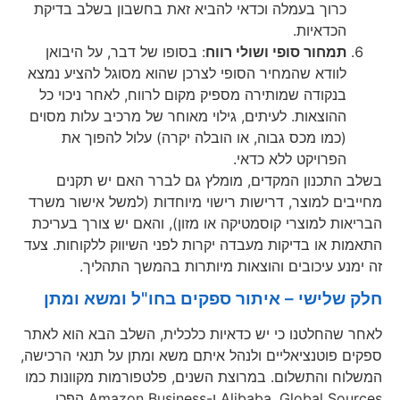
כרוך בעמלה וכדאי להביא זאת בחשבון בשלב בדיקת
הכדאיות.
תמחור סופי ושולי רווח
: בסופו של דבר, על היבואן
לוודא שהמחיר הסופי לצרכן שהוא מסוגל להציע נמצא
בנקודה שמותירה מספיק מקום לרווח, לאחר ניכוי כל
ההוצאות. לעיתים, גילוי מאוחר של מרכיב עלות מסוים
(כמו מכס גבוה, או הובלה יקרה) עלול להפוך את
הפרויקט ללא כדאי.
בשלב התכנון המקדים, מומלץ גם לברר האם יש תקנים
מחייבים למוצר, דרישות רישוי מיוחדות (למשל אישור משרד
הבריאות למוצרי קוסמטיקה או מזון), והאם יש צורך בעריכת
התאמות או בדיקות מעבדה יקרות לפני השיווק ללקוחות. צעד
זה ימנע עיכובים והוצאות מיותרות בהמשך התהליך.
חלק שלישי – איתור ספקים בחו"ל ומשא ומתן
לאחר שהחלטנו כי יש כדאיות כלכלית, השלב הבא הוא לאתר
ספקים פוטנציאליים ולנהל איתם משא ומתן על תנאי הרכישה,
המשלוח והתשלום. במרוצת השנים, פלטפורמות מקוונות כמו
Alibaba, Global Sources ו-Amazon Business הפכו