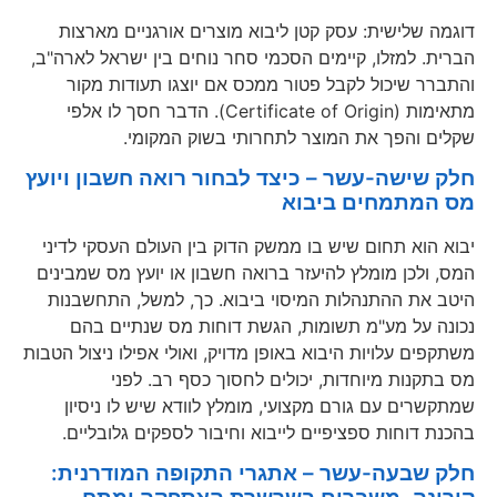
דוגמה שלישית: עסק קטן ליבוא מוצרים אורגניים מארצות
הברית. למזלו, קיימים הסכמי סחר נוחים בין ישראל לארה"ב,
והתברר שיכול לקבל פטור ממכס אם יוצגו תעודות מקור
מתאימות (Certificate of Origin). הדבר חסך לו אלפי
שקלים והפך את המוצר לתחרותי בשוק המקומי.
חלק שישה-עשר – כיצד לבחור רואה חשבון ויועץ
מס המתמחים ביבוא
יבוא הוא תחום שיש בו ממשק הדוק בין העולם העסקי לדיני
המס, ולכן מומלץ להיעזר ברואה חשבון או יועץ מס שמבינים
היטב את ההתנהלות המיסוי ביבוא. כך, למשל, התחשבנות
נכונה על מע"מ תשומות, הגשת דוחות מס שנתיים בהם
משתקפים עלויות היבוא באופן מדויק, ואולי אפילו ניצול הטבות
מס בתקנות מיוחדות, יכולים לחסוך כסף רב. לפני
שמתקשרים עם גורם מקצועי, מומלץ לוודא שיש לו ניסיון
בהכנת דוחות ספציפיים לייבוא וחיבור לספקים גלובליים.
חלק שבעה-עשר – אתגרי התקופה המודרנית: