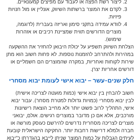
ליצור רשת הפצה או לעבוד עם מפיצים קמעונאיים.
לקדם את המוצר ברשתות השיווק, אונליין או מול חנויות
פיזיות.
לוודא עמידה בתקני סימון ואריזה בעברית (לדוגמה,
מוצרים הדורשים תווית שמציינת רכיבים או אזהרות
שימוש).
הצלחת השיווק תשפיע על יכולת היבואן להחזיר את ההשקעה
במהירות ולהתרחב להזמנות נוספות. לא פחות חשוב הוא מתן
שירות לקוחות ואחריות, במקרה שהמוצרים הם חשמליים או
דורשים אחריות יצרן.
חלק שנים-עשר – יבוא אישי לעומת יבוא מסחרי
חשוב להבחין בין יבוא אישי (כמות מועטה לצריכה אישית)
לבין יבוא מסחרי (כמויות גדולות למטרת מסחר). עבור יבוא
אישי, התהליך לרוב פשוט יותר ולא מחייב הוצאת רישיונות
מורכבים, אלא אם כן מדובר במוצרים רגישים. אולם, יבואני
מוצרים לצריכה מסחרית נדרשים להירשם כעוסק מורשה או
חברה ולמלא דרישות רחבות יותר. החקיקה הישראלית קובעת
לעיתים הגבלות על כמות המוצר שניתן לייבא בהגדרתו כ"יבוא