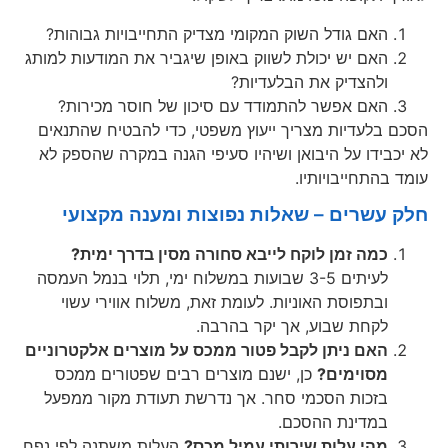
האם גודל השוק המקומי מצדיק התחייבויות גבוהות?
האם יש יכולת לשווק באופן שיגביר את המודעות למותג
ולהצדיק את הבלעדיות?
האם אפשר להתמודד עם סיכון של חוסר מכירות?
הסכם בלעדיות מצריך ייעוץ משפטי, כדי להבטיח שהתנאים
לא יכבידו על היבואן ושיהיו סעיפי הגנה במקרה שהספק לא
עומד בהתחייבויותיו.
חלק עשרים – שאלות נפוצות ומענה מקצועי
כמה זמן לוקח לייבא סחורה מסין בדרך ימית?
לעיתים 3-5 שבועות במשלוח ימי, תלוי בנמל העמסה
ובתפוסת האוניות. לעומת זאת, משלוח אווירי עשוי
לקחת שבוע, אך יקר בהרבה.
האם ניתן לקבל פטור ממכס על מוצרים אלקטרוניים
מסוימים?
כן, ישנם מוצרים רבים שפטורים ממכס
בזכות הסכמי סחר. אך נדרשת תעודת מקור ממפעל
במדינת ההסכם.
מהי עלות שירותי עמיל מכס?
העלות משתנה לפי נפח