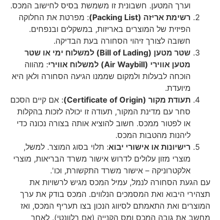
וערך המטען. חשבונית זו משמשת בסיס לחישוב המכס.
רשימת אריזה (Packing List)
: מפרטת את החלוקה
הפיזית של המוצרים באריזות, במשקלים ובנפחים.
חשובה לצורך זיהוי הסחורה בעת הבדיקה.
שטר מטען (Bill of Lading) למשלוח ימי או שטר
מטען אווירי (Air Waybill) למשלוח אווירי
: מהווה
הוכחה לבעלות ולמקום שממנו הגיעה הסחורה ולאן היא
מיועדת.
תעודת מקור (Certificate of Origin)
: אם קיים הסכם
סחר עם מדינת המקור, תעודה זו יכולה לזכות בהקלות
או לפטור ממכס. חשוב להוציא אותה בצורה נכונה כדי
ליהנות מהטבות המכס.
רישיונות או אישורי יבוא
: תלוי בסוג המוצר. למשל,
מוצרי מזון עלולים לדרוש אישור משרד הבריאות, מוצרי
אלקטרוניקה – אישור משרד התקשורת, וכו'.
עם הגעת הסחורה לנמל, עמיל המכס מגיש לרשויות את
תצהירי היבוא ואת המסמכים הנלווים. המכס בודק את ערך
המוצרים ואת התאמתם לסיווג הנכון בצו תעריף המכס, ואז
מחשב את גובה המכס ומס הקנייה (אם רלוונטי). לאחר