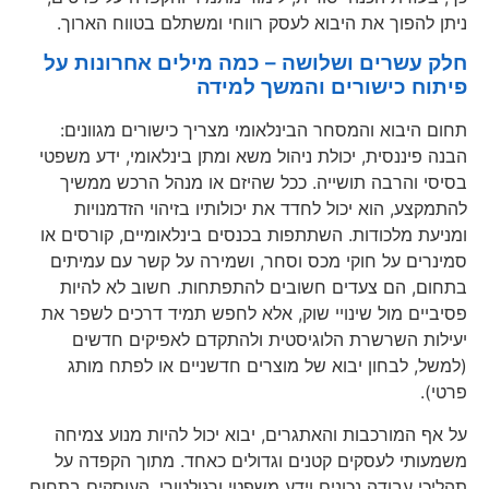
ניתן להפוך את היבוא לעסק רווחי ומשתלם בטווח הארוך.
חלק עשרים ושלושה – כמה מילים אחרונות על
פיתוח כישורים והמשך למידה
תחום היבוא והמסחר הבינלאומי מצריך כישורים מגוונים:
הבנה פיננסית, יכולת ניהול משא ומתן בינלאומי, ידע משפטי
בסיסי והרבה תושייה. ככל שהיזם או מנהל הרכש ממשיך
להתמקצע, הוא יכול לחדד את יכולותיו בזיהוי הזדמנויות
ומניעת מלכודות. השתתפות בכנסים בינלאומיים, קורסים או
סמינרים על חוקי מכס וסחר, ושמירה על קשר עם עמיתים
בתחום, הם צעדים חשובים להתפתחות. חשוב לא להיות
פסיביים מול שינויי שוק, אלא לחפש תמיד דרכים לשפר את
יעילות השרשרת הלוגיסטית ולהתקדם לאפיקים חדשים
(למשל, לבחון יבוא של מוצרים חדשניים או לפתח מותג
פרטי).
על אף המורכבות והאתגרים, יבוא יכול להיות מנוע צמיחה
משמעותי לעסקים קטנים וגדולים כאחד. מתוך הקפדה על
תהליכי עבודה נכונים וידע משפטי ורגולטורי, העוסקים בתחום