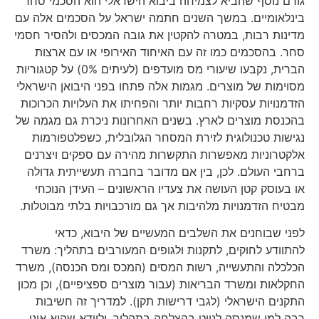
גורם נוסף שהביא לצמיחה ביבוא הישראלי הוא הסכמי סחר
בינלאומיים. במשך השנים חתמה ישראל על הסכמים אלה עם
מדינות רבות, במטרה להקטין את גובה המכסים ולהסיר חסמי
סחר. בהסכמים כמו זה עם האיחוד האירופי או עם ארצות
הברית, נקבעו שיעורי מס מועדפים (לעיתים 0%) על קטגוריות
מסוימות של מוצרים. מגמות אלה פתחו בפני היבואן הישראלי
הזדמנויות עסקיות רחבות יותר והפחיתו את העלויות הכרוכות
בהכנסת מוצרים לארץ. בשנים האחרונות ניכרת גם מגמה של
נגישות טכנולוגית לזירת המסחר הגלובלית, כשפלטפורמות
אלקטרוניות מאפשרות התקשרות מהירה עם ספקים ויצרנים
ברחבי העולם. לכן, בין אם מדובר בחברה תעשייתית גדולה
או בעוסק קטן העושה את צעדיו הראשונים – העידן הנוכחי
מבטיח הזדמנויות מלהיבות אך גם מורכבויות בלתי מבוטלות.
לפני שבוחנים את השלבים המעשיים של היבוא, כדאי
להתוודע לחוקים, לתקנות ולגופים המעורבים בתהליך: משרד
הכלכלה והתעשייה, רשות המסים (המכס ומס הכנסה), משרד
החקלאות ומשרד הבריאות (עבור מוצרים ספציפיים), וכן מכון
התקנים הישראלי (לגבי דרישות תקן). למדריך זה חשיבות
רבה למי שמנסה לנווט בהצלחה בתהליך, ולוודא שהוא אינו