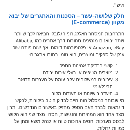
אישי".
חלק שלושה-עשר – הסכנות והאתגרים של יבוא
מקוון (E-commerce)
התרחבות המסחר האלקטרוני הגלובלי הביאה לכך שיותר
ויותר יבואנים מזמינים סחורות דרך אתרים כמו Alibaba,
Amazon, eBay או פלטפורמות דומות. אף שזה פותח שוק
ענק של ספקים ומוצרים, הוא טומן בחובו אתגרים:
קושי בבדיקת אמינות הספק
מוצרים מזויפים או בעלי איכות ירודה
עיכובים במשלוחים עקב עומס על מערכות הדואר
הבינלאומי
היעדר רישיונות או תעודות מקור
מי שבוחר במסלול הזה חייב לבדוק היטב ביקורות, לבקש
דוגמאות ולברר האם הספק מחזיק באישורים הנדרשים. יתרון
מצד אחד הוא המהירות והנגישות, חסרון מצד שני הוא הקושי
לבסס מערכות יחסים ארוכות טווח או לנהל משא ומתן על
כמויות גדולות.