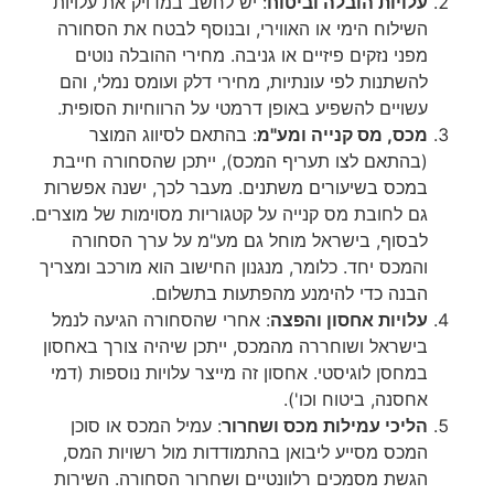
עלויות הובלה וביטוח
: יש לחשב במדויק את עלויות
השילוח הימי או האווירי, ובנוסף לבטח את הסחורה
מפני נזקים פיזיים או גניבה. מחירי ההובלה נוטים
להשתנות לפי עונתיות, מחירי דלק ועומס נמלי, והם
עשויים להשפיע באופן דרמטי על הרווחיות הסופית.
מכס, מס קנייה ומע"מ
: בהתאם לסיווג המוצר
(בהתאם לצו תעריף המכס), ייתכן שהסחורה חייבת
במכס בשיעורים משתנים. מעבר לכך, ישנה אפשרות
גם לחובת מס קנייה על קטגוריות מסוימות של מוצרים.
לבסוף, בישראל מוחל גם מע"מ על ערך הסחורה
והמכס יחד. כלומר, מנגנון החישוב הוא מורכב ומצריך
הבנה כדי להימנע מהפתעות בתשלום.
עלויות אחסון והפצה
: אחרי שהסחורה הגיעה לנמל
בישראל ושוחררה מהמכס, ייתכן שיהיה צורך באחסון
במחסן לוגיסטי. אחסון זה מייצר עלויות נוספות (דמי
אחסנה, ביטוח וכו').
הליכי עמילות מכס ושחרור
: עמיל המכס או סוכן
המכס מסייע ליבואן בהתמודדות מול רשויות המס,
הגשת מסמכים רלוונטיים ושחרור הסחורה. השירות