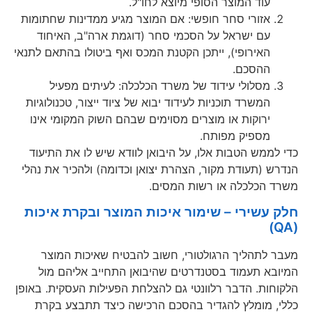
עוד המוצר הסופי מיוצא לחו"ל.
אזורי סחר חופשי: אם המוצר מגיע ממדינות שחתומות
עם ישראל על הסכמי סחר (דוגמת ארה"ב, האיחוד
האירופי), ייתכן הקטנת המכס ואף ביטולו בהתאם לתנאי
ההסכם.
מסלולי עידוד של משרד הכלכלה: לעיתים מפעיל
המשרד תוכניות לעידוד יבוא של ציוד ייצור, טכנולוגיות
ירוקות או מוצרים מסוימים שבהם השוק המקומי אינו
מספיק מפותח.
כדי לממש הטבות אלו, על היבואן לוודא שיש לו את התיעוד
הנדרש (תעודת מקור, הצהרת יצואן וכדומה) ולהכיר את נהלי
משרד הכלכלה או רשות המסים.
חלק עשירי – שימור איכות המוצר ובקרת איכות
(QA)
מעבר לתהליך הרגולטורי, חשוב להבטיח שאיכות המוצר
המיובא תעמוד בסטנדרטים שהיבואן התחייב אליהם מול
הלקוחות. הדבר רלוונטי גם להצלחת הפעילות העסקית. באופן
כללי, מומלץ להגדיר בהסכם הרכישה כיצד תתבצע בקרת