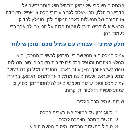
המחסום העיקרי של יבואן מתחיל הוא חוסר ידיעה על
הדרישות הללו, מה שעלול לגרור עיכובי מכס או אפילו השמדה
או החזרה של המשלוח לארץ המקור. לכן, מומלץ לבדוק
מראש אילו דרישות רגולטוריות חלות על המוצר ולהיערך כדי
לעמוד בהן.
חלק שמיני – עבודה עם עמיל מכס וסוכן שילוח
עמיל המכס הוא המקשר בין היבואן לרשויות המכס, והוא
ממלא הצהרות ומטפל בכל פרוצדורות השחרור. סוכן השילוח
(Freight Forwarder) עוזר בארגון ההובלה מכל נקודה בעולם
לנמל בישראל, ולעיתים גם מנמל היעד למחסן היבואן. בחירת
עמיל מכס וסוכן שילוח מקצועיים יכולה לחסוך זמן וכסף, וכן
למנוע טעויות רגולטוריות יקרות.
שירותי עמיל מכס כוללים:
סיווג נכון של המוצר בצו תעריף המכס
הגשת מסמכי הצהרה למכס
טיפול בתשלום מכסים ומיסים מטעם היבואן