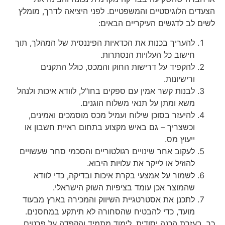
הצעדים הלוגיסטיים והמשפטיים. לפני היציאה לדרך, מומלץ
לשים לב לדגשים העיקריים הבאים:
להעריך בכנות את הכדאיות הפיננסית של המהלך, תוך
חישוב כל העלויות הנסתרות.
להקפיד על דרישות החוק והמכס, כולל התקנים
ורישיונות.
לבנות קשר אמין עם ספקים בחו"ל, לוודא איכות ולנהל
משא ומתן על תנאי משלוח הוגנים.
להיעזר בסוכן שילוח ועמיל מכס מוסמכים ואמינים,
וכשצריך – גם באיש מקצוע בתחום ראיית חשבון או
ייעוץ מס.
לעקוב אחר שינויים רגולטוריים והסכמי סחר שעשויים
להוזיל או לייקר את עלויות היבוא.
לשמור על אמצעי בקרת איכות ובדיקה, כדי לוודא
שהמוצר אכן עומד בציפיות השוק הישראלי.
לתכנן את אסטרטגיית השיווק והמכירה בארץ מבעוד
מועד, כדי להבטיח שהסחורה לא תיתקע במחסנים.
כך, בעזרת הכנה יסודית, לימוד מתמיד והקפדה על פרטים,