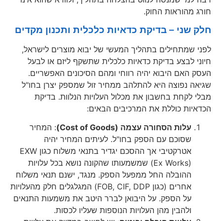
חורג מהוראות החוק.
חלק שני – בדיקת כדאיות כלכלית ותכנון מקדים
לפני שמתחילים בתהליך המעשי של יבוא מוצרים לישראל,
חיוני לבצע בדיקת כדאיות כלכלית שתשקף ליזם או לבעל
העסק האם היבוא יהיה רווחי ומהם הסיכונים האפשריים.
שגיאה נפוצה היא להתלהב ממחיר זול שמספק יצרן בחו"ל
מבלי לקחת בחשבון את מכלול העלויות הנלוות. בדיקת
הכדאיות כוללת את המרכיבים הבאים:
עלות הסחורה עצמה (Cost of Goods)
: המחיר
שסוכם עם הספק בחו"ל. לעיתים המחיר יהיה
אטרקטיבי אך ההסכם יגדיר בתנאי משלוח כגון EXW
(Ex Works) שמשמעותו שהקונה נושא בכל עלויות
ההובלה החל ממפעל הספק. מנגד, ישנם תנאי משלוח
אחרים (כגון FOB, CIF, DDP) המגלגלים חלק מהעלויות
על הספק. על היבואן לברר היטב את משמעות התנאים
ולהבין מהן העלויות הנוספות שעליו לכסות.