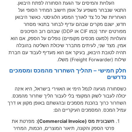
העלויות והמיסים עד הגעת הסחורה לפתח היבואן.
התנאי שנבחר משפיע על אופן חישוב המחיר הסופי ועל
האחריות של כל צד לאורך המסע הלוגיסטי. כאשר היבואן
חדש, ישנם מקרים שבהם עדיף לבחור בתנאי מסחר
מפורטים יותר (כמו CIF או DDP) שבהם רוב הסיכונים
והעלויות (למעט מכסים מקומיים) נופלים על הספק, אם הוא
אמין. מצד שני, לעיתים מתברר שיכולת השליטה בהובלה
תהיה לטובת היבואן, בעיקר אם הוא מעדיף לעבוד עם חברת
שילוח (Freight Forwarder) משלו.
חלק חמישי – תהליך השחרור מהמכס ומסמכים
נדרשים
כשסחורה מגיעה לנמל הימי או האווירי בישראל, היא אינה
יכולה לעבור לשוק המקומי בלי לעבור הליך שחרור מהמכס.
השחרור כרוך בהכנת מסמכים ובהגשתם באופן מקוון או דרך
עמיל המכס. המסמכים העיקריים הם:
חשבונית מס (Commercial Invoice)
: מפרטת את
פרטי הספק והקונה, תיאור המוצרים, הכמות, המחיר