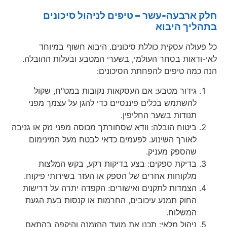
חלק ארבעה-עשר – טיפים לניהול סיכונים
בתהליך היבוא
כל פעולה עסקית כוללת סיכונים. היבוא חשוף במיוחד
לאי-ודאות בסחר העולמי, בשערי המטבע ובעלות ההובלה.
הנה כמה טיפים להפחתת הסיכונים:
גידור מטבע: אם העסקאות נקובות במט"ח, שקול
להשתמש בכלים פיננסיים כדי להגן על עצמך מפני
תנודות בשער החליפין.
ביטוח הובלה: וודא שסחורתך מכוסה מפני נזק או גניבה
לאורך השינוע. לפעמים כדאי לבטח מעל המינימום
שהספק מעניק.
בדיקת ספקים: בצע בדיקות רקע, בקש המלצות
מלקוחות אחרים של הספק או העזר בשירותי פיקוח.
הצמדות לתקנים ואישורים: הקפדה יתרה על דרישות
החוק תמנע עיכובים, החרמות או קנסות בעת הגעת
המשלוח.
ניהול מלאי: תכנן את מועד ההזמנה והיקפה בהתאם