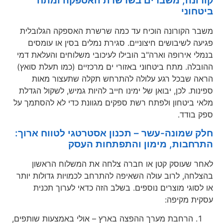
קורונה, משברים בשרשרת האספקה ומתח
ביטחוני
משבר הקורונה הוכיח עד כמה שרשרת האספקה הגלובלית
פגיעה לשיבושים חיצוניים. סגירת נמלים בסין או עומסים
בנמלי אירופה וארה"ב הובילו לעיכובי משלוחים והעלאת דמי
ההובלה. מתח ביטחוני באזורי ים מרכזיים (כמו תעלת סואץ)
הראה שבכל רגע עלולה להתרחש תקלה שתעצור מאות
ספינות. לכן, יבואן של ימינו חייב להיות גמיש, לשקול הגדלת
מלאי ביטחון ולפתח רשת ספקים מגוונת כדי לא להסתמך על
ספק בודד.
חלק שמונה-עשר – תכנון אסטרטגי לטווח ארוך:
התרחבות, מימון והתפתחות העסק
לאחר שעוסק קטן או חברה צלחה את המשלוח הראשון
בהצלחה, לרוב עולה השאיפה להתרחב לכמויות גדולות יותר
או לסוגי מוצרים נוספים. בשלב הזה כדאי לערוך תכנית
עסקית מקיפה:
הרחבת מערך ההפצה בארץ – אולי באמצעות שותפים,