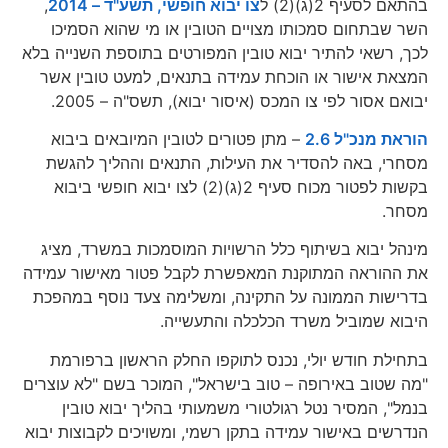
בהתאם לסעיף 2(ג)(2) ל
צו יבוא חופשי, תשע"ד – 2014
,
השר שבתחום סמכותו מצויים הטובין או מי שהוא הסמיכו
לכך, רשאי להתיר יבוא טובין המפורטים בתוספת השנייה בלא
המצאת אישור או הוכחת עמידה בתנאים, למעט טובין אשר
יבואם אסור לפי צו המכס (איסור יבוא), תשס"ה – 2005.
הוראת מנכ"ל 2.6
– מתן פטורים לטובין המיובאים ביבוא
מסחרי, באה להסדיר את העילות, התנאים וההליך להגשת
בקשות לפטור מכוח סעיף 2(ג)(2) לצו יבוא חופשי ביבוא
מסחר.
מינהל יבוא בשיתוף כלל הרשויות המוסמכות במשרד, מציג
את ההוראה המתוקנת המאפשרת לקבל פטור מאישור עמידה
בדרישות הממונה על התקינה, ומשלימה צעד נוסף במהפכת
היבוא שמוביל משרד הכלכלה והתעשייה.
בתחילת חודש יולי, נכנס לתוקפו החלק הראשון ברפורמת
"מה שטוב באירופה – טוב בישראל", המוכר בשם "לא עוצרים
בנמל", המסיר נטל רגולטורי משמעותי בהליך יבוא טובין
הנדרשים באישור עמידה בתקן רשמי, ומשויכים לקבוצות יבוא