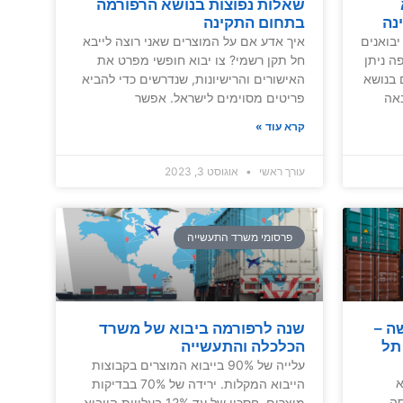
שאלות נפוצות בנושא הרפורמה
נה
בתחום התקינה
בואנים
איך אדע אם על המוצרים שאני רוצה לייבא
ה ניתן
חל תקן רשמי? צו יבוא חופשי מפרט את
 בנושא
האישורים והרישיונות, שנדרשים כדי להביא
אה
פריטים מסוימים לישראל. אפשר
קרא עוד »
עורך ראשי
אוגוסט 3, 2023
פרסומי משרד התעשייה
ה –
שנה לרפורמה ביבוא של משרד
תל
הכלכלה והתעשייה
עלייה של 90% בייבוא המוצרים בקבוצות
א
הייבוא המקלות. ירידה של 70% בבדיקות
סה
מוצרים. חסכון של עד 12% בעלויות הייבוא