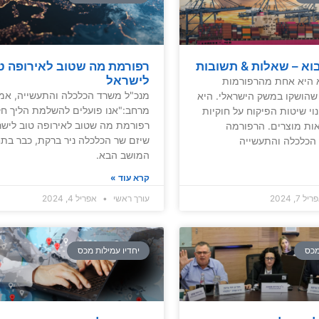
וא – שאלות & תשובות
רפורמת מה שטוב לאירופה ט
לישראל
 היא אחת מהרפורמות
מנכ"ל משרד הכלכלה והתעשייה, אמנ
הושקו במשק הישראלי. היא
מרחב:"אנו פועלים להשלמת הליך ח
י שיטות הפיקוח על חוקיות
רפורמת מה שטוב לאירופה טוב לישר
אות מוצרים. הרפורמה
שיזם שר הכלכלה ניר ברקת, כבר בת
הכלכלה והתעשייה
המושב הבא.
קרא עוד »
ל 7, 2024
עורך ראשי
אפריל 4, 2024
מכס
יחדיו עמילות מכס