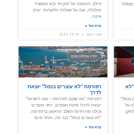
חילף, הממונה על חוקיות יבוא ממשרד
מסלול
הכלכלה, ענה על שאלות הלקוחות. יונתן
איבגי,
קרא עוד »
עורך ראשי
יולי 14, 2024
יחדיו עמילות מכס
"לא
רפורמת "לא עוצרים בנמל" יוצאת
לדרך
 בנמל"
רפורמת "מה שטוב לאירופה – טוב לישראל"
ה על
יוצאת לדרך! פחות חסמים, יותר מוצרים
לתקן
וכולנו מרוויחים! השלב הראשון ברפורמה:
"לא עוצרים בנמל" כבר פה, והחל מיום
קרא עוד »