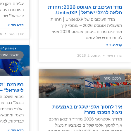
עליהם תקן רש
מדד העיכובים אוגוסט 2026: תחזית
רפורמת היבוא
מלאה לנמלי ישראל | UnitedXP.
לישראל" שר
מדד העיכובים של UnitedXP | תחזית
קרא עוד »
תפעולית אוגוסט 2026 – עומסי קיץ
מחייבים מרווח ביטחון אוגוסט 2026 צפוי
עורך ראשי
פברו
להיות חודש של עומס
קרא עוד »
חדשות האתר
עורך ראשי
אוגוסט 2, 2026
הסכמי סחר
רפורמת "מה
לישראל" –
מבוא השלב הר
איך לחסוך אלפי שקלים באמצעות
אלפי מוצרים,
ניצול הסכמי סחר?
רשמי ומיובאים
מדריך אסטרטגי 2026 מדריך היבואן החכם
לבדיקות, לאיש
איך לחסוך אלפי שקלים באמצעות ניצול
קרא עוד »