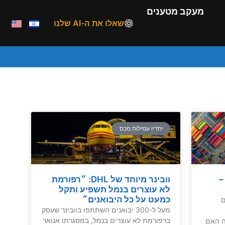
מעקב מטענים
שאלו את ה-AI שלנו
יחדיו עמילות מכס
–
וובינר מיוחד של DHL: ״רפורמת
לא עוצרים בנמל תשפיע ותקל
כמעט על כל היבואנים״
ם
מעל ל-300 יבואנים השתתפו בוובינר שעסק
ברפורמת לא עוצרים בנמל, במסגרתו אנואר
ה האם