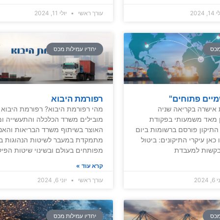
, 2024
עורך ראשי
יולי 11, 2024
מכס
יחדיו עמילות מכס
יים פתוחים"
רפורמת היבוא
אישרה בקריאה שניה
מהי רפורמת היבוא? רפורמת היבוא 
ן מאד משמעותי בפקודת
מובילים משרד הכלכלה והתעשייה ו
 התיקון פורסם ברשומות ביום
האוצר בשיתוף משרד הבריאות והאנר
- לחצו כאן עיקרי התיקונים: ביטול
מתמקדת במעבר לשיטות הנהוגות בש
בקשות למעבדת
מפותחים בעולם ובשינוי שיטות הפיק
קרא עוד »
 2024
עורך ראשי
יוני 6, 2024
מכס
יחדיו עמילות מכס