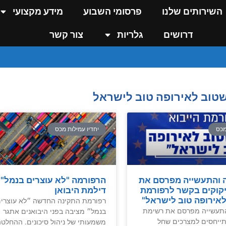
השירותים שלנו
פרסומי השבוע
מידע מקצועי
דרושים
גלריות
צור קשר
שטוב לאירופה טוב לישראל
מכס
יחדיו עמילות מכס
 והתעשייה מפרסם את
הרפורמה "לא עוצרים בנמל" 
קוקים בקשר לרפורמת
דילמת היבואן
אירופה טוב לישראל"
רפורמת התקינה החדשה ״לא עוצרי
התעשייה מפרסם את רשימת
בנמל״ מציבה בפני היבואנים אתגר
ייחסים למצרכים שחל
משמעותי של ניהול סיכונים. ההחלט