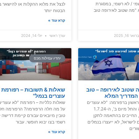
מי / לא רשמי, במסגרת
לנצל את מלוא ההקלות או להישאר ב
 "מה שטוב לאירופה טוב
הבטוח יותר
קרא עוד »
אר 16, 2025
עורך ראשי
יולי 14, 2024
יחדיו עמילות מכס
 שטוב לאירופה – טוב
שאלות & תשובות – רפורמת 
 המדריך המלא
עוצרים בנמל"
אשון ברפורמה: "לא עוצרים
שאלות כלליות – רפורמת "לא עוצרים
בנמל" כבר פה והחל מיום ב', ה-1.7.24
על מה חלה הרפורמה? הרפורמה חל
 החייבים בהתאמה לתקן
טובין מיובאים עבורם קיימת דרישה 
 לישראל, לא ייעצרו בנמלים
רשמי בצו יבוא חופשי. עבור
ורים
קרא עוד »