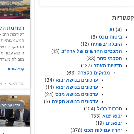
קטגוריות
רפורמת היב
AI
(4)
רפורמת היבוא
ביטוח מכס
(8)
המשמעותיות ש
הובלה יבשתית
(12)
מתמקדת בשינו
המכסים החדשים של ארה”ב
(15)
היבוא עבור מ
הסכמי סחר
(33)
מובילה משרד 
חדשות האתר
(127)
קרא עוד »
מבזקים בקצרה
(63)
עדכונים בנושא יבוא
(34)
עורך ראשי
אפרי
עדכונים בנושא יצוא
(14)
עדכונים בנושא מכס
(24)
עדכונים בנושא תקינה
(5)
יחדיו עמילות 
חרבות ברזל
(104)
יבוא יצוא
(133)
יבואנים
(19)
יחדיו עמילות מכס
(376)