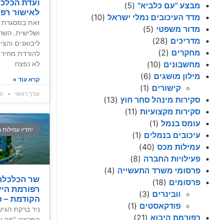
ועדת הכלכ
מבצע "עם כלביא"
(5)
לאישור רפו
מדד העיכובים נמלי ישראל
(10)
זאת במסגרת ה
מדור משפטי
(5)
מדריכים
(28)
ליבואנים והצי
מחקרים
(2)
להורדת מחיר ל
לא נפצח
מחשבונים
(10)
מילון מושגים
(6)
קרא עוד »
קישורים
(1)
עורך ראשי
ינואר
סקירות מינהל סחר חוץ
(13)
סקירות מקצועיות
(11)
עומס בנמל
(1)
יחדיו עמילות 
עיכובים בנמלים
(1)
עמילות מכס
(40)
פעילויות החברה
(8)
פרסומי משרד התעשייה
(4)
שר הכלכלה
פרסומים
(18)
רפורמת הי
וובינרים
(3)
הקודמת – פור
פודקאסטים
(1)
ניר ברקת הגי
רפורמת היבוא
(21)
המכונה "מה ש