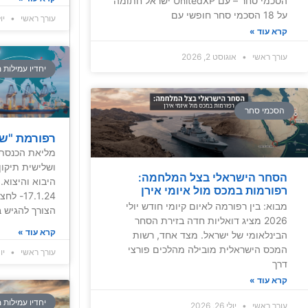
הסכמי סחר – עם UnitedXP ישראל חתומה
על 18 הסכמי סחר חופשי עם
עורך ראשי
יולי 14
קרא עוד »
עורך ראשי
אוגוסט 2, 2026
יחדיו עמילות 
הסכמי סחר
רפורמת "שמ
מליאת הכנסת 
ושלישית תיקו
הסחר הישראלי בצל המלחמה:
היבוא והיצוא.
רפורמות במכס מול איומי אירן
17.1.24
מבוא: בין רפורמה לאיום קיומי חודש יולי
הצורך להגיש 
2026 מציג דואליות חדה בזירת הסחר
קרא עוד »
הבינלאומי של ישראל. מצד אחד, רשות
המכס הישראלית מובילה מהלכים פורצי
עורך ראשי
יוני 6,
דרך
קרא עוד »
יחדיו עמילות 
עורך ראשי
יולי 26, 2026