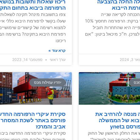
לה החלה בהצבעה
ריכוז שאלות ותשובות בנושא
רמת הייבוא
הרפורמה ביבוא בתחום התקי
כנתה לקריאה שנייה
צפו בתשובות מינהל תקינה לשאלות י
ושלישית. השר ברקת: הרפורמה תחסוך 10%
שעלו בקשר לרפורמת היבוא כללי איפ
פייה היא שהתחרות תוביל
למצוא רשימה של קישורים שימושיים
צרכן. ח״כ מיכאל ביטון: ״אם
רפורמת היבוא בתקינה? ברשימה הב
ריכזנו
קרא עוד »
 3, 2024
עורך ראשי
ספטמבר 14, 2023
מכס
יחדיו עמילות מכס
 מנסה להרחיב את
סקירת עיקרי הרפורמה החדש
יבוא של הממשלה
פורסם באתר לשכת המסחר 
סם בynet
אביב והמרכז
ש את החלק הראשון של החוק
סקירת עיקרי הרפורמה החדשה ביבו
טוב לאירופה טוב לישראל",
מוצרים שחל עליהם תקן רשמי שנכנ