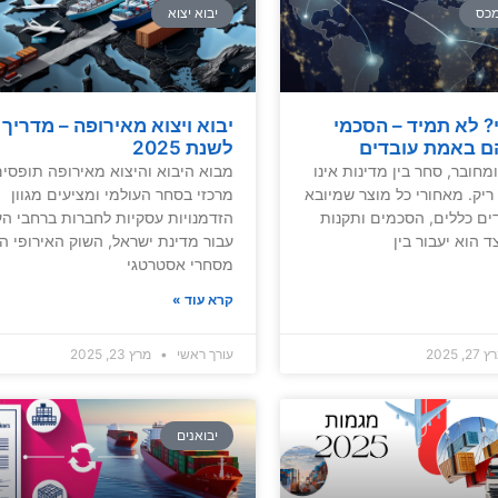
מכס
יבוא יצוא
 לא תמיד – הסכמי
יבוא ויצוא מאירופה – מדריך
ם באמת עובדים
לשנת 2025
מחובר, סחר בין מדינות אינו
מבוא היבוא והיצוא מאירופה תופסי
יק. מאחורי כל מוצר שמיובא
מרכזי בסחר העולמי ומציעים מגוון
ים כללים, הסכמים ותקנות
הזדמנויות עסקיות לחברות ברחבי הע
 הוא יעבור בין
עבור מדינת ישראל, השוק האירופי הו
מסחרי אסטרטגי
קרא עוד »
2, 2025
עורך ראשי
מרץ 23, 2025
יבואנים