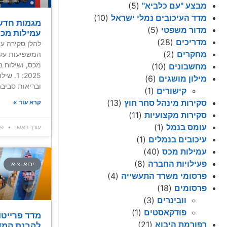
מבצע "עם כלביא"
(5)
מדד העיכובים נמלי ישראל
(10)
מגמות חדשו
מדור משפטי
(5)
עמילות מכס 25
מדריכים
(28)
להלן סקירה ע
מחקרים
(2)
המשפיעות על ת
מכס, ושילוח ב
מחשבונים
(10)
2025: 1
מילון מושגים
(6)
ובריאות סביב
קישורים
(1)
סקירות מינהל סחר חוץ
(13)
קרא עוד »
סקירות מקצועיות
(11)
עומס בנמל
(1)
עורך ראשי
פברו
עיכובים בנמלים
(1)
עמילות מכס
(40)
פעילויות החברה
(8)
יבוא יצוא
פרסומי משרד התעשייה
(4)
פרסומים
(18)
וובינרים
(3)
פודקאסטים
(1)
מדד פרייטו
רפורמת היבוא
(21)
להבנת המד