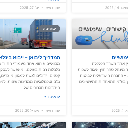
ר 14, 2025
עורך ראשי
יולי 27, 2025
יבוא יצוא
מושיים
המדריך ליבואן – ייבוא בינלא
ץ אתר משרד הכלכלה
מבואייבוא הוא אחד מעמודי התווך ש
 מינהל סחר חוץ איגוד לשכות
כלכלות רבות בעולם, ומאפשר לעסקי
 החברה הישראלית לביטוח
קטנים וגדולים לגשת למגוון מוצרים, 
וץ בע”מ התאחדות התעשיינים
גלם וטכנולוגיות ממדינות שונות. למר
היתרונות הברורים של
קרא עוד »
, 2025
עורך ראשי
אפריל 20, 2025