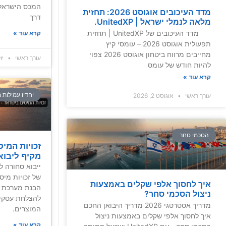
המכס הישראלי
מדד העיכובים אוגוסט 2026: תחזית
דרך
מלאה לנמלי ישראל | UnitedXP.
מדד העיכובים של UnitedXP | תחזית
קרא עוד »
תפעולית אוגוסט 2026 – עומסי קיץ
מחייבים מרווח ביטחון אוגוסט 2026 צפוי
עורך ראשי
יולי 26
להיות חודש של עומס
קרא עוד »
יחדיו עמילות 
עורך ראשי
אוגוסט 2, 2026
הסכמי סחר
זכויות המי
מקיף ליבוא
ייבוא סחורה 
של זכויות מיס
איך לחסוך אלפי שקלים באמצעות
הבנת מערכת ז
ניצול הסכמי סחר?
להצלחת עסקי ה
מדריך אסטרטגי 2026 מדריך היבואן החכם
המוצרים.
איך לחסוך אלפי שקלים באמצעות ניצול
קרא עוד »