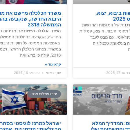
ת ביבוא, יצוא,
משרד הכלכלה מיישם את מדי
20
היבוא החדשה, שנקבעה בה
הממשלה 2318
דכנית של המגמות והחדשות
משרד הכלכלה מיישם את מדיניות הי
חומי היבוא, היצוא, עמילות
ינלאומי, עם מבט לעבר
באמצעות הממונה על חוקיות היבוא
. שילוח בינלאומי: טכנולוגיה
במשרד. מנתוני הכלכלן הראשי, דצמ
ה
2016, עולה כי בהשוואה
קרא עוד »
אר 27, 2025
עורך ראשי
פברואר 16, 2025
יחדיו עמילות מכס
ס: המדריך המלא
ישראל כמרכז לוגיסטי בסחר
ד והמשמעות שלו
הבינלאומי: הזדמנויות, אתגר