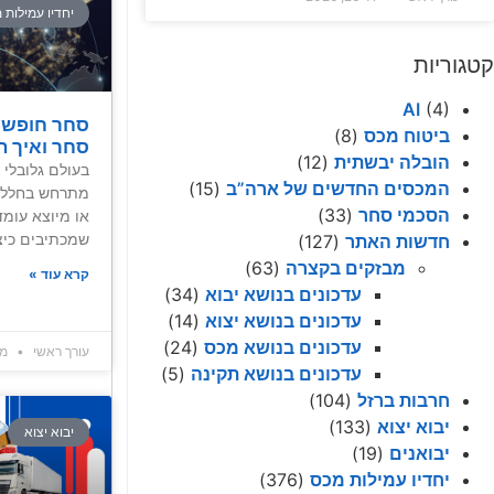
יחדיו עמילות 
קטגוריות
AI
(4)
סחר חופשי?
ביטוח מכס
(8)
סחר ואיך ה
הובלה יבשתית
(12)
בעולם גלובלי ו
המכסים החדשים של ארה”ב
(15)
מתרחש בחלל ר
הסכמי סחר
(33)
או מיוצא עומד
שמכתיבים כיצד
חדשות האתר
(127)
מבזקים בקצרה
(63)
קרא עוד »
עדכונים בנושא יבוא
(34)
עדכונים בנושא יצוא
(14)
עדכונים בנושא מכס
(24)
עורך ראשי
מרץ 7
עדכונים בנושא תקינה
(5)
חרבות ברזל
(104)
יבוא יצוא
(133)
יבוא יצוא
יבואנים
(19)
יחדיו עמילות מכס
(376)