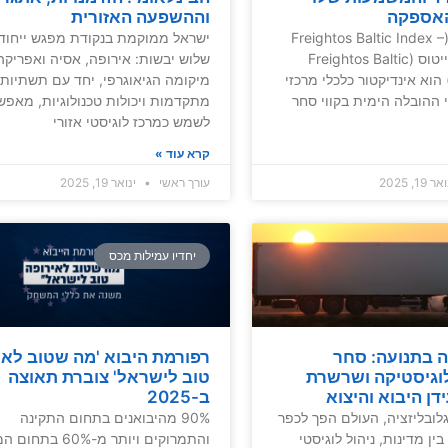
אספקה
וההשפעה האזורית
מדד פרייטוס (Freightos Baltic Index –
ישראל ממוקמת בנקודת מפגש ייחודי
FBX) מדד פרייטוס (Freightos Baltic
שלוש יבשות: אירופה, אסיה ואפריקה
Index – FB) הוא אינדיקטור כלכלי מרכזי
מיקומה הגיאוגרפי, יחד עם תשתיות
 ההובלה הימית בקווי סחר
מתקדמות ויכולות טכנולוגיות, מאפש
לשמש כמרכז לוגיסטי אזורי
קרא עוד »
 19, 2025
עורך ראשי
ינואר 19, 2025
יחדיו עמילות מכס
ה בתנועה: סחר
רפורמת היבוא 'מה שטוב לאי
לוגיסטיקה ושרשרת
טוב לישראל' צוברת תאוצה
ן היבוא והיצוא
ב-2025
לובליזציה, העולם הפך לכפר
90% מהיבואנים בתחום התקינה
בין מדינות, ניהול לוגיסטי
והתמרוקים ויותר מ-60% בתחו