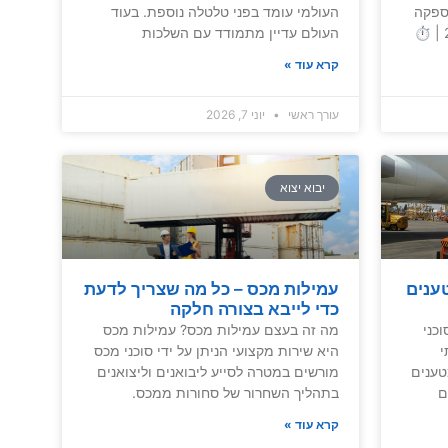
ספקה
העולמי עומד בפני טלטלה נוספת. בעוד
תאריך פרסום: יולי 2026 | ⏱
העולם עדיין מתמודד עם השלכות
קרא עוד »
עורך ראשי
יוני 7, 2026
יבוא יצוא
ענים
עמילות מכס – כל מה שצריך לדעת
כדי לייבא בצורה חלקה
וכני
מה זה בעצם עמילות מכס? עמילות מכס
י
היא שירות מקצועי הניתן על ידי סוכני מכס
טענים
מורשים במטרה לסייע ליבואנים וליצואנים
ם
בתהליך השחרור של סחורות ממכס.
קרא עוד »