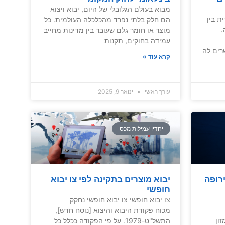
מבוא בעולם הגלובלי של היום, יבוא ויצוא
ת בין
הם חלק בלתי נפרד מהכלכלה העולמית. כל
.
מוצר או חומר גלם שעובר בין מדינות מחייב
עמידה בחוקים, תקנות
רים לה
קרא עוד »
עורך ראשי
ינואר 9, 2025
יחדיו עמילות מכס
רופה
יבוא מוצרים בתקינה לפי צו יבוא
חופשי
צו יבוא חופשי צו יבוא חופשי נחקק
מכוח פקודת היבוא והיצוא [נוסח חדש],
ם המזון
התשל"ט-1979. על פי הפקודה ככלל כל