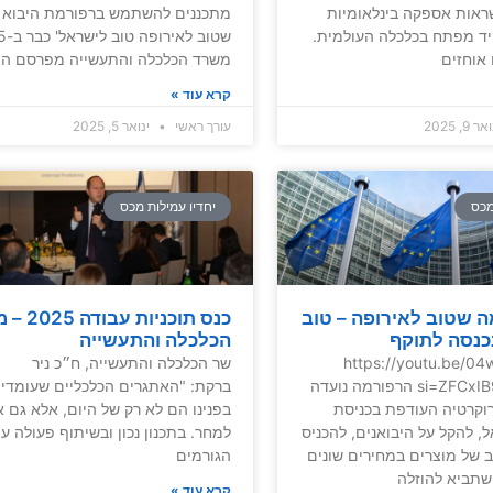
אות אספקה בינלאומיות
מתכננים להשתמש ברפורמת היבוא 
ד מפתח בכלכלה העולמית.
אוחזים
משרד הכלכלה והתעשייה מפרסם הי
קרא עוד »
 9, 2025
עורך ראשי
ינואר 5, 2025
מכס
יחדיו עמילות מכס
 שטוב לאירופה – טוב
כנס תוכניות 
כנסה לתוקף
הכלכלה והתעשייה
https://youtu.be/0
שר הכלכלה והתעשייה, ח״כ ניר
si=ZFCxIB9kWqX-3hQi הרפורמה נועדה
ברקת: "האתגרים הכלכליים שעומדי
וקרטיה העודפת בכניסת
בפנינו הם לא רק של היום, אלא גם 
, להקל על היבואנים, להכניס
למחר. בתכנון נכון ובשיתוף פעולה ע
ב של מוצרים במחירים שונים
הגורמים
שתביא להוזלה
קרא עוד »