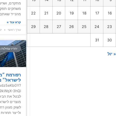
מתקדם, ושרשר
משחקים תפקי
22
21
20
19
18
17
16
מהנייד שאתם 
קרא עוד »
29
28
27
26
25
24
23
עורך ראשי
ינואר
31
30
יחדיו עמילות 
« יול
רפורמת ״מה
לישראל״ נ
4wdz5eKb0Y?
לבטל את הביר
מוצרים לישראל
לשוק מגוון רח
ולייצר תחרות 