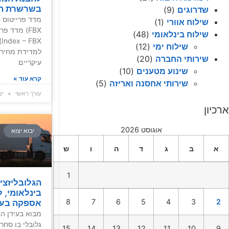
בשרשרת ה
שדרוגים
(9)
שילוח אוורי
(1)
שילוח בינלאומי
(48)
X
שילוח ימי
(12)
למדידת מחירי
שירותי החברה
(20)
עיקריים
שינוע מטענים
(10)
קרא עוד »
שירותי אחסנה ואריזה
(5)
עורך ראשי
ינואר
ארכיון
אוגוסט 2026
יבוא יצוא
א
ב
ג
ד
ה
ו
ש
1
הגלובליזצי
בינלאומי, 
8
7
6
5
4
3
2
אספקה בעיד
מבוא בעידן הג
גלובלי בו סחר 
15
14
13
12
11
10
9