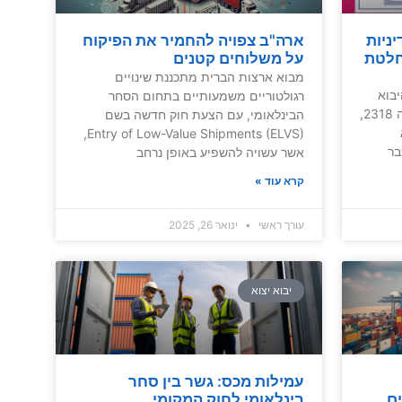
ניות
ארה"ב צפויה להחמיר את הפיקוח
חלטת
על משלוחים קטנים
מבוא ארצות הברית מתכננת שינויים
בוא
רגולטוריים משמעותיים בתחום הסחר
החדשה, שנקבעה בהחלטת הממשלה 2318,
הבינלאומי, עם הצעת חוק חדשה בשם
Entry of Low-Value Shipments (ELVS),
בר
אשר עשויה להשפיע באופן נרחב
קרא עוד »
עורך ראשי
ינואר 26, 2025
יבוא יצוא
עמילות מכס: גשר בין סחר
ים
בינלאומי לחוק המקומי