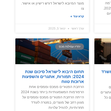
'מה
מוצר המיובא לישראל דורש רישיון או אישור.
שטוב לאירופה טוב לישראל' כבר ב-2025.
צו
ום
קרא עוד »
עורך ראשי
ינואר 5, 2025
יחדיו עמילות מכס
עבודה 2025 – משרד
תחום היבוא לישראל סיכום שנת
2024: תמורות, אתגרים והשפעות
ארוכות טווח
הרחבת הפטורים ממכס וממסים אחת
ם
הרפורמות המשמעותיות ביותר בשנת 2024
אתגרים
הייתה הרחבת הפטורים ממכס וממסים על
ם כל
מגוון רחב של מוצרים, במטרה לעודד
תחרותיות, להוזיל עלויות