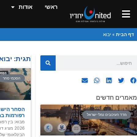
ראשי
אודות
דף הבית
»
יבוא
תגית: יבוא
הסכמי סחר
מאמרים חדשים
הסחר הישר
רפורמות במ
מדד העיכובים נמלי ישראל
מבוא: בין רפור
2026 מציג
הבינלאומי של