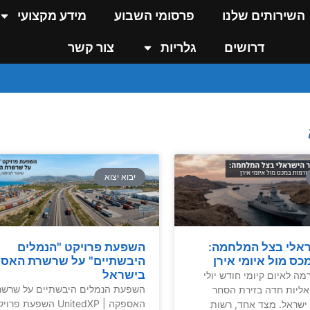
השירותים שלנו
פרסומי השבוע
מידע מקצועי
דרושים
גלריות
צור קשר
יבוא יצוא
אלי בצל המלחמה:
השפעת פרויקט "הנמלים
כס מול איומי אירן
היבשתיים" על שרשרת האס
בישראל
מה לאיום קיומי חודש יולי
השפעת הנמלים היבשתיים על שרשר
 דואליות חדה בזירת הסחר
האספקה | UnitedXP השפעת פרו
 ישראל. מצד אחד, רשות