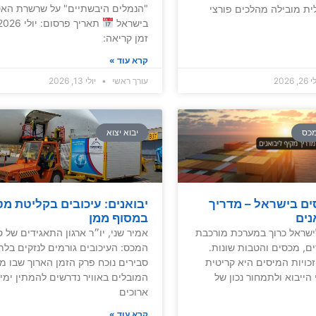
"הנמלים היבשתיים" על שרשרת הא
ת מובילה מהלכים פורצי
בישראל
זמן קריאה:
קרא עוד »
, 2026
עורך ראשי
יולי 13, 2026
מכס
יבוא יצוא
סים בישראל – מדריך
יבואנים: עיכובים בקליטת מט
נים
במסוף ממן
לישראל כרוך במערכת מורכבת
אמיר שני, יו״ר ארגון התאגידים של ס
ים, מכסים והטבות שונות.
המכס: העיכובים גורמים לנזקים בלת
כויות המיסים היא קריטית
סבירים נוכח פרק הזמן הארוך שבו מ
ייבוא ולתמחור נכון של
המובלים באוויר נדרשים להמתין ימי
ארוכים
קרא עוד »