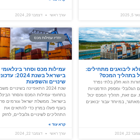
 5, 2025
עורך ראשי
דצמבר 29, 2024
יחדיו עמילות מכס
א ליבואנים מתחילים:
עמילות מכס וסחר בינלאומי
ל בתהליך המכס?
בישראל בשנת 2024: ע
שינויים והשפעות
ורות הוא חלק בלתי נפרד
שנת 2024 התאפיינה בשינויים מ
 הגלובלי ומספק הזדמנויות
בתחומי עמילות המכס והסחר הבינלא
 עם זאת, תהליך המכס יכול
בישראל. ממשלת ישראל וגורמים פרט
מאתגר, במיוחד עבור יבואנים
בענף פעלו במרץ כדי להתאים את
התהליכים לשינויים גלובליים, לחזק
קרא עוד »
ר 22, 2024
עורך ראשי
דצמבר 22, 2024