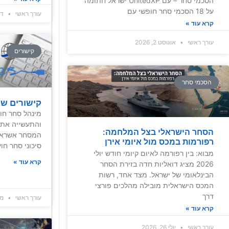
הסכמי סחר – עם UnitedXP ישראל חתומה
על 18 הסכמי סחר חופשי עם
עורך ראשי
דצמב
קרא עוד »
עורך ראשי
אוגוסט 2, 2026
קישורים
הסכמי סחר
קישורים שי
מינהל סחר חו
והתעשייה אתר
הסחר הישראלי בצל המלחמה:
המסחר אשרא –
רפורמות במכס מול איומי אירן
סיכוני סחר ח
מבוא: בין רפורמה לאיום קיומי חודש יולי
קרא עוד »
2026 מציג דואליות חדה בזירת הסחר
הבינלאומי של ישראל. מצד אחד, רשות
המכס הישראלית מובילה מהלכים פורצי
דרך
עורך ראשי
מאי 4
קרא עוד »
עורך ראשי
יולי 26, 2026