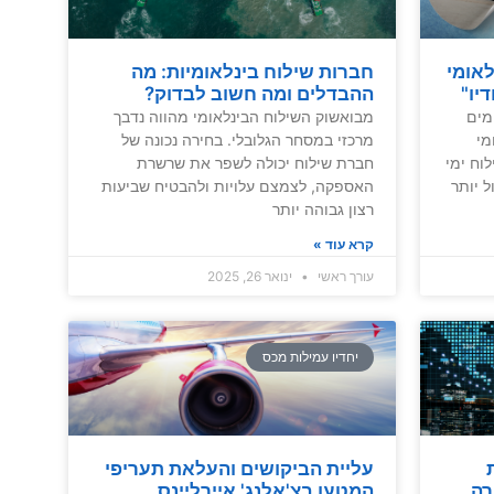
לאומי
חברות שילוח בינלאומיות: מה
יו"
ההבדלים ומה חשוב לבדוק?
מים
מבואשוק השילוח הבינלאומי מהווה נדבך
מי
מרכזי במסחר הגלובלי. בחירה נכונה של
וח ימי
חברת שילוח יכולה לשפר את שרשרת
ל יותר
האספקה, לצמצם עלויות ולהבטיח שביעות
רצון גבוהה יותר
קרא עוד »
עורך ראשי
ינואר 26, 2025
יחדיו עמילות מכס
עליית הביקושים והעלאת תעריפי
20: סקירה
המטען בצ'אלנג' איירליינס