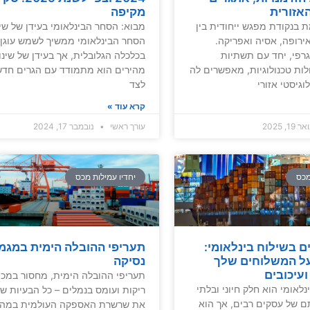
אזורית
מקיפה
 בנקודת מפגש ייחודית בין
מבוא: הסחר הבינלאומי בעידן של שינ
ירופה, אסיה ואפריקה.
הסחר הבינלאומי ממשיך לשמש עוגן 
גרפי, יחד עם תשתיות
בכלכלה הגלובלית, אך בעידן של שינו
ות טכנולוגיות, מאפשרים לה
מהירים הוא מתמודד עם הגרים חדש
גיסטי אזורי
לצד
קרא עוד »
 19, 2025
עורך ראשי
נובמבר 17, 2024
מכס
יחדיו עמילות מכס
ים בשילוח בינלאומי:
תעריפי ההובלה הימית במגמ
על המשלוחים שלך
נסיקה
ועיכובים
תעריפי ההובלה הימית, מחסור במכו
נלאומי הוא חלק חיוני ובלתי
ריקות ועומס בנמלים – כל הבעיות שא
ם של עסקים רבים, אך הוא
את שרשרת האספקה העולמית במהל