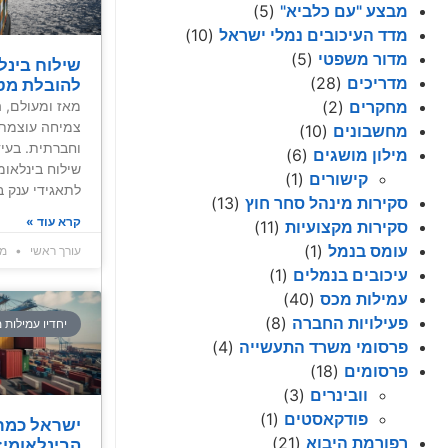
מבצע "עם כלביא"
(5)
מדד העיכובים נמלי ישראל
(10)
מדור משפטי
(5)
שילוח בינל
מדריכים
(28)
להובלת מט
מאז ומעולם, 
מחקרים
(2)
צמיחה עוצמתי
מחשבונים
(10)
וחברתית. בעידן
מילון מושגים
(6)
קישורים
(1)
לתאגידי ענק ב
סקירות מינהל סחר חוץ
(13)
קרא עוד »
סקירות מקצועיות
(11)
עומס בנמל
(1)
עורך ראשי
מרץ 9
עיכובים בנמלים
(1)
עמילות מכס
(40)
פעילויות החברה
(8)
יחדיו עמילות 
פרסומי משרד התעשייה
(4)
פרסומים
(18)
וובינרים
(3)
פודקאסטים
(1)
ישראל כמרכ
רפורמת היבוא
(21)
הבינלאומי: