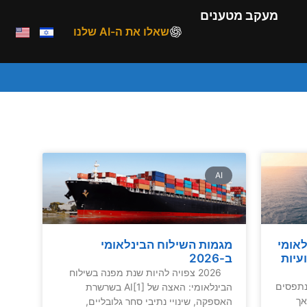
מעקב מטענים
שאלו את ה-AI שלנו
AI
לאומי
מגמות השילוח הבינלאומי
עיות
ב-2026
2026 צפויה להיות שנת מפנה בשילוח
נתפסים
הבינלאומי: האצה של AI[1] בשרשרת
אך
האספקה, שינויי נתיבי סחר גלובליים,