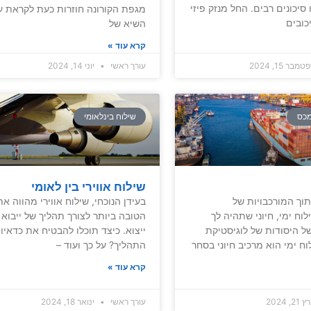
סיכונים רבים. החל מנזק פיזי
מגפת הקורונה חוזרות כעת לקראת ע
כובים
השיא של
קרא עוד »
בר 15, 2024
עורך ראשי
יוני 14, 2024
מכס
שילוח בינלאומי
שילוח אווירי בין לאומי
תוך המורכבויות של
בעידן הנוכחי, שילוח אווירי מהווה א
וח ימי, חיוני שתהיה לך
הטובה ביותר לצורך תהליך של ייבוא 
ל היסודות של לוגיסטיקת
ייצוא. כיצד תוכלו להבטיח את כדאיו
וח ימי הוא מרכיב חיוני בסחר
התהליך? על כך ועוד –
קרא עוד »
2, 2024
עורך ראשי
ינואר 18, 2024