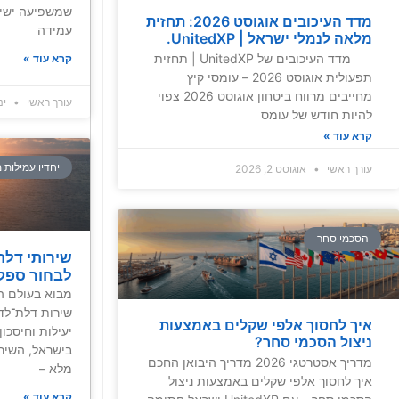
שמשפיעה ישיר
מדד העיכובים אוגוסט 2026: תחזית
עמידה
מלאה לנמלי ישראל | UnitedXP.
מדד העיכובים של UnitedXP | תחזית
קרא עוד »
תפעולית אוגוסט 2026 – עומסי קיץ
מחייבים מרווח ביטחון אוגוסט 2026 צפוי
עורך ראשי
ינואר
להיות חודש של עומס
קרא עוד »
יחדיו עמילות 
עורך ראשי
אוגוסט 2, 2026
הסכמי סחר
שירותי דלת
לבחור ספק 
מבוא בעולם הש
שירות דלת־לד
איך לחסוך אלפי שקלים באמצעות
יעילות וחיסכון
ניצול הסכמי סחר?
בישראל, השיר
מדריך אסטרטגי 2026 מדריך היבואן החכם
מלא –
איך לחסוך אלפי שקלים באמצעות ניצול
קרא עוד »