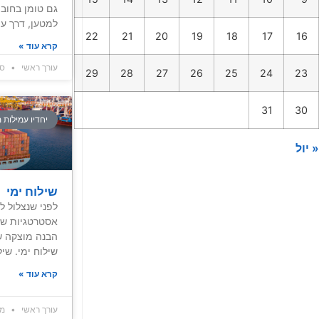
גם טומן בחובו 
למטען, דרך עי
22
21
20
19
18
17
16
קרא עוד »
עורך ראשי
ספטמ
29
28
27
26
25
24
23
31
30
יחדיו עמילות 
« יול
שילוח ימי
לפני שנצלול ל
אסטרטגיות שיל
הבנה מוצקה ש
שילוח ימי. שיל
קרא עוד »
עורך ראשי
מרץ 1