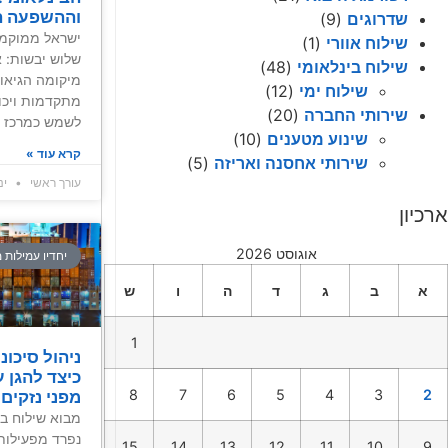
וההשפעה ה
שדרוגים
(9)
ישראל ממוקמת
שילוח אוורי
(1)
שלוש יבשות: א
שילוח בינלאומי
(48)
מיקומה הגיאו
שילוח ימי
(12)
מתקדמות ויכול
שירותי החברה
(20)
לשמש כמרכז לו
שינוע מטענים
(10)
קרא עוד »
שירותי אחסנה ואריזה
(5)
עורך ראשי
ינואר
ארכיון
אוגוסט 2026
יחדיו עמילות 
א
ב
ג
ד
ה
ו
ש
1
ניהול סיכונ
כיצד להגן 
8
7
6
5
4
3
2
מפני נזקים 
מבוא שילוח בי
נפרד מפעילות
15
14
13
12
11
10
9