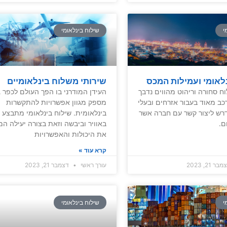
י
שילוח בינלאומי
לאומי ועמילות המכס
שירותי משלוח בינלאומיים
ח סחורה וריהוט מהווים נדבך
העידן המודרני בו הפך העולם לכפר ג
כב מאוד בעבור אזרחים ובעלי
מספק מגוון אפשרויות להתקשרות
דרש ליצור קשר עם חברה אשר
בינלאומית. שילוח בינלאומי מתבצע ב
.
באוויר וביבשה וזאת בצורה יעילה ה
את היכולות והאפשרויות
קרא עוד »
ר 21, 2023
עורך ראשי
דצמבר 21, 2023
י
שילוח בינלאומי