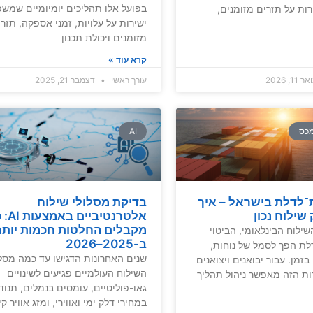
בפועל אלו תהליכים יומיומיים שמשפ
ות על תזרים מזומנים,
ישירות על עלויות, זמני אספקה, תזר
מזומנים ויכולת תכנון
קרא עוד »
 11, 2026
עורך ראשי
דצמבר 21, 2025
מכס
AI
־לדלת בישראל – איך
בדיקת מסלולי שילוח
שילוח נכון
אלטרנטיביים
מקבלים החלטות חכמות יותר
ילוח הבינלאומי, הביטוי
ב-2025–2026
לת הפך לסמל של נוחות,
שנים האחרונות הדגישו עד כמה מסלו
 בזמן. עבור יבואנים ויצואנים
השילוח העולמיים פגיעים לשינויים
ות הזה מאפשר ניהול תהליך
גאו-פוליטיים, עומסים בנמלים, תנוד
במחירי דלק ימי ואווירי, ומזג אוויר קיצ