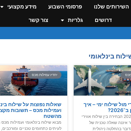
השירותים שלנו
פרסומי השבוע
מידע מקצועי
דרושים
גלריות
צור קשר
ילוח בינלאומי
מכס
יחדיו עמילות מכס
י מול שילוח ימי – איך
שאלות נפוצות על שילוח בינ
202?
ועמילות מכס – תשובות מקצו
מהשטח
מבוא בשנת 2026 הבחירה בין שילוח אווירי
מבוא שילוח בינלאומי ועמילות מכס 
ר איננה שאלה טכנית של
לעיתים כתחומים טכניים ומורכבים, 
דובר בהחלטה ניהולית