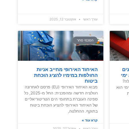
עורך ראשי
אוקטובר 12, 2025
הסכמי סחר
ים
האיחוד האירופי מחייב אניות
ימי
החולפות במימיו להציג הוכחת
ביטוח
לה?
מבוא האיחוד האירופי (EU) פרסם לאחרונה
ימי הוא
רגולציה חדשה ומהפכנית: החל מ-2025, כל
ת
ספינה העוברת בתחומי הים הטריטוריאליים
של האיחוד האירופי להציע הוכחת ביטוח
בתוקף. ההחלטה,
קרא עוד »
עורך ראשי
אפריל 27, 2025