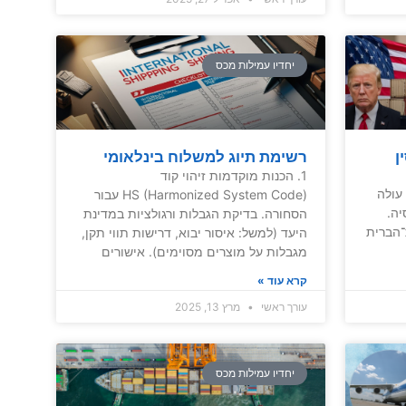
יחדיו עמילות מכס
ן
רשימת תיוג למשלוח בינלאומי
1. הכנות מוקדמות זיהוי קוד
עולה
HS (Harmonized System Code) עבור
יה.
הסחורה. בדיקת הגבלות ורגולציות במדינת
־הברית
היעד (למשל: איסור יבוא, דרישות תווי תקן,
מגבלות על מוצרים מסוימים). אישורים
קרא עוד »
עורך ראשי
מרץ 13, 2025
יחדיו עמילות מכס