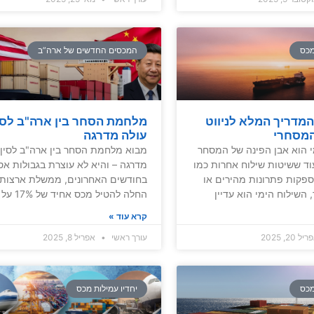
מכס
המכסים החדשים של ארה”ב
 המדריך המלא לניווט
מלחמת הסחר בין ארה"ב לסי
המסחרי
עולה מדרגה
י הוא אבן הפינה של המסחר
מבוא מלחמת הסחר בין ארה"ב לסין 
וד ששיטות שילוח אחרות כמו
מדרגה – והיא לא עוצרת בגבולות אס
ספקות פתרונות מהירים או
בחודשים האחרונים, ממשלת ארצות
 השילוח הימי הוא עדיין
החלה להטיל מכס אחיד של 17% על
קרא עוד »
ל 20, 2025
עורך ראשי
אפריל 8, 2025
מכס
יחדיו עמילות מכס