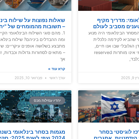
אומי: מדריך מקיף
שאלות נפוצות על שילוח בינ
ענים מסביב לעולם
– תשובות מהמומחים של "יחד
המסחר הבינלאומי היה מנוע
1. מהם סוגי השילוח הבינלאומי הקיי
 שהביא לקידמה כלכלית
ומה ההבדלים ביניהם? שילוח בינלאו
 הגלובלי שבו אנו חיים,
מתבצע בשלושה אופנים עיקריים: שיל
שילוח בינלאומי אינו מותרות reserved
– מתאים לסחורות גדולות וכבדות, זו
לבד,
אך
קרא עוד »
, 2025
עורך ראשי
פברואר 10, 2025
מכס
יחדיו עמילות מכס
ז לוגיסטי בסחר
מגמות בסחר בינלאומי בשנת
 הזדמנויות, אתגרים
2024 וצפי לשנת 25