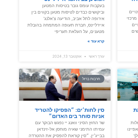
בעקבות עומס גובר בטיסות המטען
ויים
וביקושים כבדים לטיסות מטען בקווים בין
מרכזי
אירופה לתל אביב, הודיעה צ'אלנג'
יים
איירליינס, חברת תעופה המתמחה בהובלת
ים
מטענים, על העלאת תעריפי
קרא עוד »
עורך ראשי
אוקטובר 13, 2024
חרבות ברזל
ת
סין לחות׳ים: ״הפסיקו להטריד
אניות סוחר בים האדום״
לות
שר החוץ הסיני וואנג יי נפגש הבוקר עם
פיינו
עמיתו התימני שאיה מוחסן אל-זינדאן
ך
בבייג׳ין. ״סין קוראת להפסיק את ההטרדה