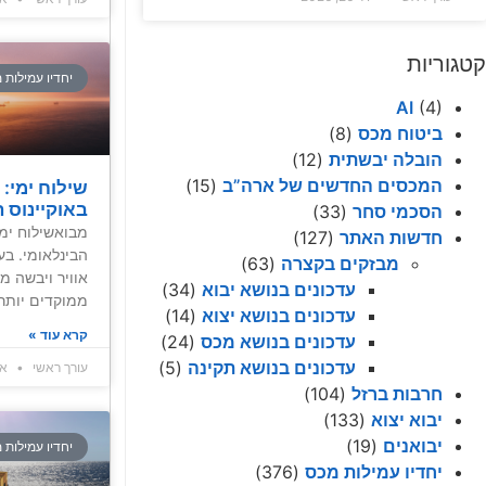
קטגוריות
יחדיו עמילות 
AI
(4)
ביטוח מכס
(8)
הובלה יבשתית
(12)
המכסים החדשים של ארה”ב
(15)
שילוח ימי:
באוקיינוס 
הסכמי סחר
(33)
מבואשילוח ימ
חדשות האתר
(127)
הבינלאומי. בע
מבזקים בקצרה
(63)
אוויר ויבשה מ
עדכונים בנושא יבוא
(34)
ממוקדים יותר,
עדכונים בנושא יצוא
(14)
קרא עוד »
עדכונים בנושא מכס
(24)
עדכונים בנושא תקינה
(5)
עורך ראשי
אפרי
חרבות ברזל
(104)
יבוא יצוא
(133)
יבואנים
(19)
יחדיו עמילות 
יחדיו עמילות מכס
(376)