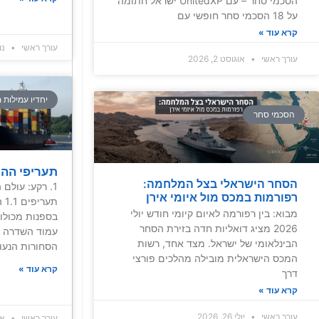
הסכמי סחר – עם UnitedXP ישראל חתומה
על 18 הסכמי סחר חופשי עם
קרא עוד »
עורך ראשי
נובמ
עורך ראשי
אוגוסט 2, 2026
יחדיו עמילות 
הסכמי סחר
תעריפי הה
הסחר הישראלי בצל המלחמה:
1. רקע: עולם
רפורמות במכס מול איומי אירן
תע
מבוא: בין רפורמה לאיום קיומי חודש יולי
בספנות מכולו
2026 מציג דואליות חדה בזירת הסחר
עמוד השדרה ש
הבינלאומי של ישראל. מצד אחד, רשות
הסחורות הנעות
המכס הישראלית מובילה מהלכים פורצי
קרא עוד »
דרך
קרא עוד »
עורך ראשי
יולי 26, 2026
עורך ראשי
אוקט