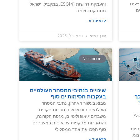
יעים
והעמקת דרישות ESG[4]. במקביל, ישראל
ים
מתחזקת כצומת
קרא עוד »
עורך ראשי
נובמבר 9, 2025
חרבות ברזל
שינויים בנתיבי המסחר העולמיים
 באמצעות AI: כך
בעקבות חסימות ים סוף
מבוא בעשור האחרון, נתיבי המסחר
העולמיים חוו טלטלות חסרות תקדים.
לי
משברים גיאופוליטיים, מגפת הקורונה,
והתגברות מתקפות על אוניות במעבר ים
תיות
סוף הפכו את אחד ממסלולי
וני.
קרא עוד »