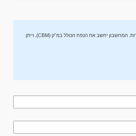
הזן את המידות של פריט בודד (אורך, רוחב, גובה – בס"מ או באינצ'ים), ואת כמות היחידות. המחשבון יחשב את הנפח הכולל במ"ק (CBM), וייתן