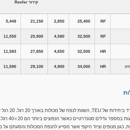
קירור
Reefer
5,449
21,150
2,850
25,400
RF
11,550
25,900
4,580
32,500
RF
11,583
27,850
4,650
32,500
HR
דה
HR
34,000
4,900
29,100
11,590
ות
ת באורך 20 רגל. 20 רגל שווה ל-6.10 מטרים.
TEU. המכו
, כגון מנופים וציוד היקפי אשר מסייע להנפת המכולות והסעתם על 