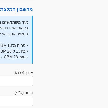
מחשבון המלצת סוג מכו
איך משתמשים ב
המלצה אם כדאי להזמין מכולה מלאה 
• פחות מ־13 CBM → מומלץ LCL
• בין 13 ל־28 CBM → תלוי במחיר/זמן
• מעל 28 CBM → מומלץ FCL
אורך (ס"מ):
רוחב (ס"מ):