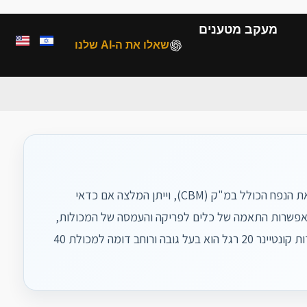
מעקב מטענים
שאלו את ה-AI שלנו
מחשבון מכולות - CBM + המלצת FCL/LCL איך משתמשים במחשבון? המחשבון יחשב את הנפח הכולל במ"ק (CBM), וייתן המלצה אם כדאי
 עם אחרים (LCL). המידות הסטנדרטיות מאפשרות התאמה של כלים לפריקה והעמסה של המכולות,
כגון מנופים וציוד היקפי אשר מסייע להנפת המכולות והסעתם על מסילות מותאמות.מידות קונטיינר 20 רגל הוא בעל גובה ורוחב דומה למכולת 40