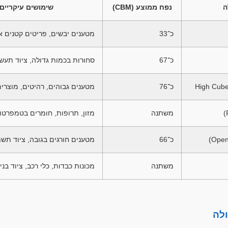
ה
נפח ממוצע (CBM)
שימושים עיקריים
כ־33
מטענים יבשים, פריטים קטנים או 
כ־67
סחורות בכמות גדולה, ציוד תעשי
כ־76
מטענים גבוהים, רהיטים, מוצרי
משתנה
מזון, תרופות, חומרים בטמפרטו
כ־66
מטענים חורגים בגובה, ציוד תש
משתנה
מכונות כבדות, כלי רכב, ציוד בניי
לה