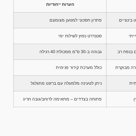
הערות ייחודיות
בינוניים
פתרון חסכוני למטען מצומצם
יתי
סטנדרט נפוץ לשילוח ימי
ם בנפח רב
גבוהה ב-30 ס"מ ממכולת 40 רגילה
רה מבוקרת
כולל מערכת קירור פנימית
תית
ניתן לטעינה מלמעלה עם ברזנט מתגלגל
ן
פתוחה בצדדים – מתאימה לרוחב/גובה חריג