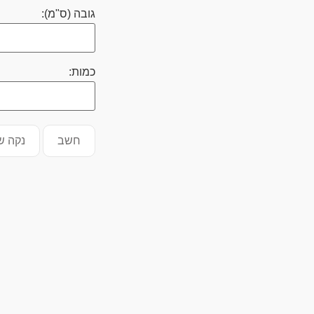
גובה (ס"מ):
כמות:
חשב
נקה ש